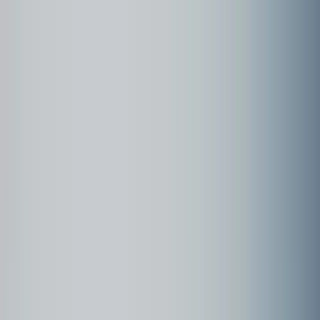
Community
Kundenbeispiele
Forum
Webinare
Kundenbeispiele
Seite
1
Sixteen Guitars