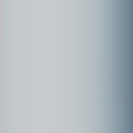
Community
Kundenbeispiele
Forum
Webinare
Kundenbeispiele
Seite
1
Singapur und Malaysia 2025