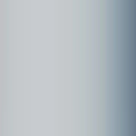
Community
Kundenbeispiele
Forum
Webinare
Kundenbeispiele
Seite
1
Porzellanwerk Annaburg