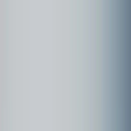
Community
Kundenbeispiele
Forum
Webinare
Kundenbeispiele
Seite
1
Oiran Fotoshooting - Studio Kokoro I
Kyoto