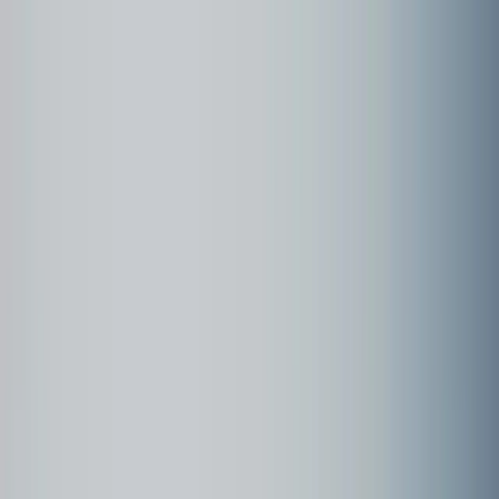
Community
Kundenbeispiele
Forum
Webinare
Kundenbeispiele
Seite
1
Neue Horizonte