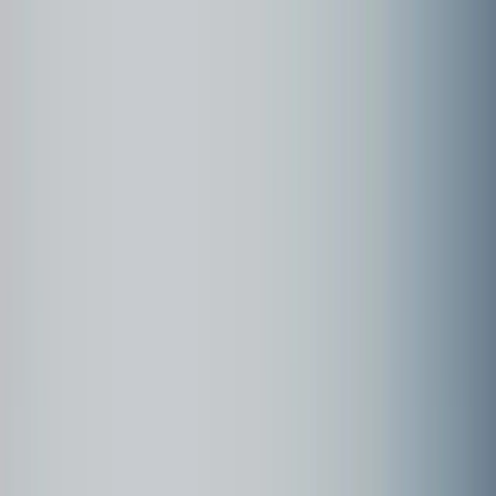
Community
Kundenbeispiele
Forum
Webinare
Kundenbeispiele
Seite
1
Laos - Magie der Leichtigkeit