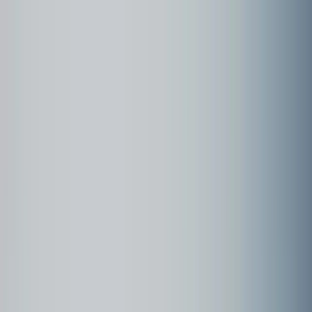
Community
Kundenbeispiele
Forum
Webinare
Kundenbeispiele
Seite
1
Frühlingsfreuden in Holland * Köln -
Rotterdam - Amsterdam - Köln (2024)