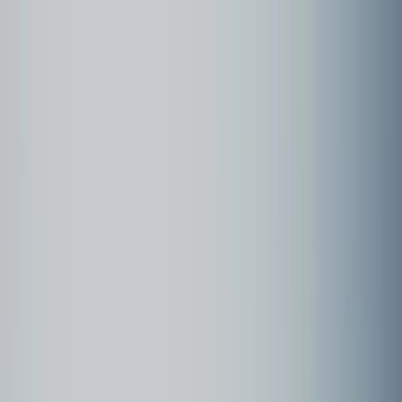
Community
Kundenbeispiele
Forum
Webinare
Kundenbeispiele
Seite
1
Brian Oxford's Paintings