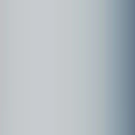
Community
Kundenbeispiele
Forum
Webinare
Kundenbeispiele
Seite
1
Berlin, August 2024