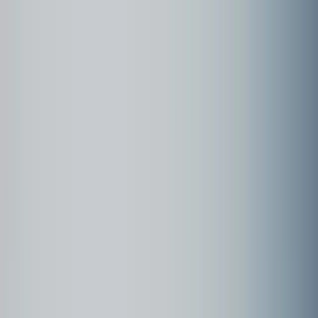
Community
Kundenbeispiele
Forum
Webinare
Kundenbeispiele
Seite
1
2022 Schottland & Irland