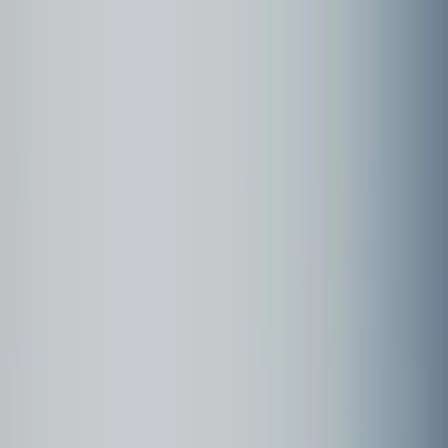
Community
Kundenbeispiele
Forum
Webinare
Kundenbeispiele
Seite
1
2021 Balkan