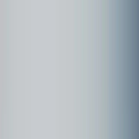
Community
Kundenbeispiele
Forum
Webinare
Kundenbeispiele
Seite
1
Rom - Tivoli - Latium - 2025