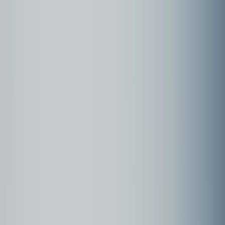
Community
Kundenbeispiele
Forum
Webinare
Kundenbeispiele
Seite
1
Australien 2022