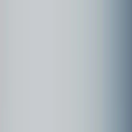
Community
Kundenbeispiele
Forum
Webinare
Kundenbeispiele
Seite
1
2024 Mongolei