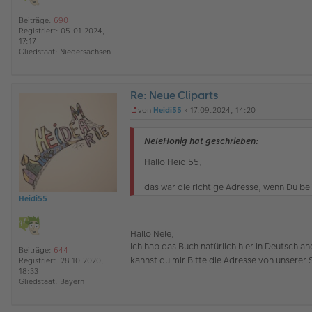
e
i
Beiträge:
690
t
Registriert:
05.01.2024,
r
17:17
a
Gliedstaat:
Niedersachsen
g
Re: Neue Cliparts
O
von
Heidi55
»
17.09.2024, 14:20
ff
U
l
n
i
g
NeleHonig hat geschrieben:
n
e
e
l
Hallo Heidi55,
e
s
das war die richtige Adresse, wenn Du bei
e
Heidi55
n
e
r
Hallo Nele,
B
e
ich hab das Buch natürlich hier in Deutschland
Beiträge:
644
i
kannst du mir Bitte die Adresse von unserer 
Registriert:
28.10.2020,
t
18:33
r
Gliedstaat:
Bayern
a
g