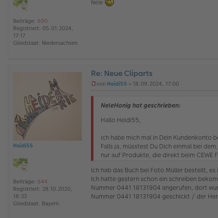
Nele
e
i
Beiträge:
690
t
Registriert:
05.01.2024,
r
17:17
a
Gliedstaat:
Niedersachsen
g
Re: Neue Cliparts
O
von
Heidi55
»
18.09.2024, 17:00
ff
U
l
n
i
g
NeleHonig hat geschrieben:
n
e
e
l
Hallo Heidi55,
e
s
ich habe mich mal in Dein Kundenkonto be
e
Falls ja, müsstest Du Dich einmal bei dem 
Heidi55
n
nur auf Produkte, die direkt beim CEWE F
e
r
Ich hab das Buch bei Foto Müller bestellt, es 
B
e
Ich hatte gestern schon ein schreiben bekomm
Beiträge:
644
i
Nummer 0441 18131904 angerufen, dort wurd
Registriert:
28.10.2020,
t
Nummer 0441 18131904 geschickt / der Herr 
18:33
r
Gliedstaat:
Bayern
a
g