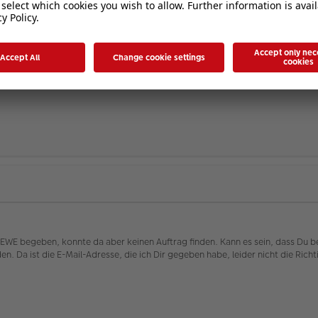
WE zu landen, melde dich gerne unter:
kundendienst@cewe-fotoservice.d
sst du einen Weg / ich hab inzwischen das gesamte Buch im Original überarb
WE begeben, konnte da aber keinen Auftrag finden. Kann es sein, dass Du bei
n. Da ist die E-Mail-Adresse, die ich Dir gegeben habe, leider nicht die Rich