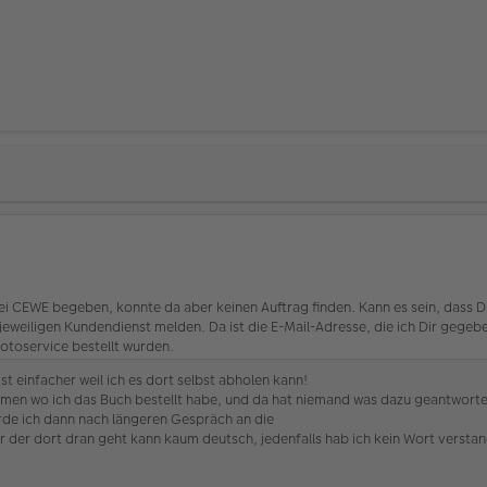
i CEWE begeben, konnte da aber keinen Auftrag finden. Kann es sein, dass D
jeweiligen Kundendienst melden. Da ist die E-Mail-Adresse, die ich Dir gegeben
otoservice bestellt wurden.
ist einfacher weil ich es dort selbst abholen kann!
en wo ich das Buch bestellt habe, und da hat niemand was dazu geantwortet..
e ich dann nach längeren Gespräch an die
der dort dran geht kann kaum deutsch, jedenfalls hab ich kein Wort versta