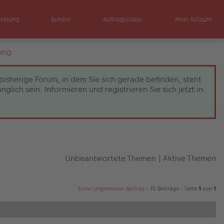
eratung
Service
Auftragsstatus
Mein Account
ung
bisherige Forum, in dem Sie sich gerade befinden, steht
ch sein. Informieren und registrieren Sie sich jetzt in
Unbeantwortete Themen
|
Aktive Themen
Erster ungelesener Beitrag
• 15 Beiträge • Seite
1
von
1