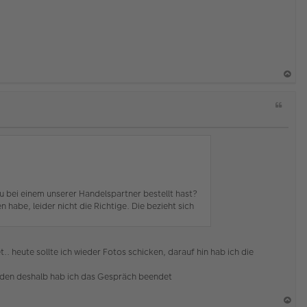
a
Z
c
i
h
t
o
a
b
t
e
n
u bei einem unserer Handelspartner bestellt hast?
 habe, leider nicht die Richtige. Die bezieht sich
 heute sollte ich wieder Fotos schicken, darauf hin hab ich die
nden deshalb hab ich das Gespräch beendet