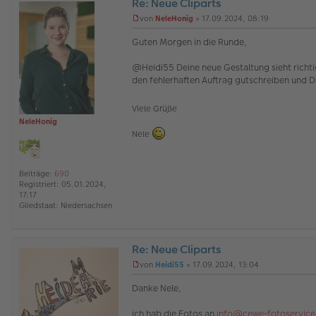
Re: Neue Cliparts
O
von
NeleHonig
»
17.09.2024, 08:19
ff
U
l
n
Guten Morgen in die Runde,
i
g
n
e
@Heidi55 Deine neue Gestaltung sieht richti
e
l
den fehlerhaften Auftrag gutschreiben und D
e
s
e
Viele Grüße
n
NeleHonig
e
r
Nele
B
e
i
Beiträge:
690
t
Registriert:
05.01.2024,
r
17:17
a
Gliedstaat:
Niedersachsen
g
Re: Neue Cliparts
O
von
Heidi55
»
17.09.2024, 13:04
ff
U
l
n
Danke Nele,
i
g
n
e
ich hab die Fotos an
info@cewe-fotoservice
e
l