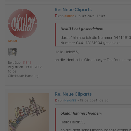
Re: Neue Cliparts
O
von
okular
»
18.09.2024, 17:09
ff
U
l
n
i
g
Heidi55 hat geschrieben:
n
e
e
l
darauf hin hab ich die Nummer 0441 1813
okular
e
Nummer 0441 18131904 geschickt
s
e
Hallo Heidi55,
n
e
an die identische Oldenburger Telefonnummer
Beiträge:
11841
r
Registriert:
19.10.2008,
B
16:09
e
Gliedstaat:
Hamburg
i
t
r
a
Re: Neue Cliparts
g
O
von
Heidi55
»
19.09.2024, 09:28
ff
U
l
n
i
g
okular hat geschrieben:
n
e
e
l
Hallo Heidi55,
e
an die identische Oldenburger Telefonnum
s