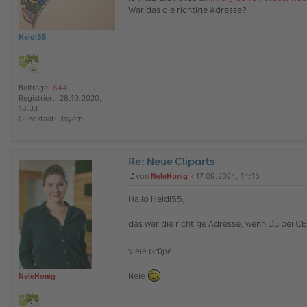
War das die richtige Adresse?
e
s
e
Heidi55
n
e
r
B
e
Beiträge:
644
i
Registriert:
28.10.2020,
t
18:33
r
Gliedstaat:
Bayern
a
g
Re: Neue Cliparts
O
von
NeleHonig
»
17.09.2024, 14:15
ff
U
l
n
Hallo Heidi55,
i
g
n
e
das war die richtige Adresse, wenn Du bei CEW
e
l
e
s
Viele Grüße
e
n
Nele
NeleHonig
e
r
B