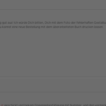
g gut aus! Ich würde Dich bitten, Dich mit dem Foto der fehlerhaften Gestal
u kannst eine neue Bestellung mit dem überarbeiteten Buch drucken lassen.
.at
geschickt und bekam Eingangsbestätigung mit Nummer, und den vermerk 