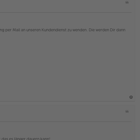
Z
i
t
a
t
tung per Mail an unseren Kundendienst zu wenden. Die werden Dir dann
a
Z
c
i
h
t
o
a
b
t
e
das es länger dauern kann!