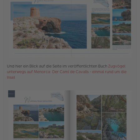
e
n
e
r
B
e
i
t
r
a
g
Und hier ein Blick auf die Seite im veröffentlichten Buch
Zugvögel
unterwegs auf Menorca: Der Camí de Cavalls - einmal rund um die
Insel