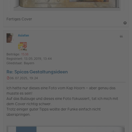
Fertiges Cover
a
Asiafan
Z
c
O
i
h
ff
t
l
o
a
i
Beiträge:
1538
b
t
n
Registriert:
13.05.2019, 13:44
e
e
Gliedstaat:
Bayern
n
Re: Spicas Gestaltungsideen
06.07.2025, 19:24
U
n
Ich hatte nur dieses eine Foto vom Kap Hoorn – aber genau das
g
musste es sein!
e
Auf das Bullauge und dieses eine Foto fokussiert, tat ich mich mit
l
dem Cover richtig schwer.
e
s
Trotz einiger guter Tipps wollte der Funke einfach nicht
e
überspringen.
n
e
r
B