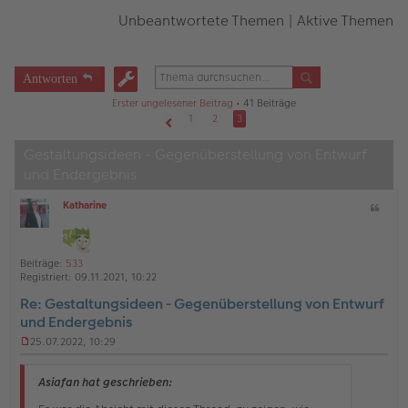
Unbeantwortete Themen
|
Aktive Themen
Antworten
Erster ungelesener Beitrag
• 41 Beiträge
1
2
3
Vorherige
Gestaltungsideen - Gegenüberstellung von Entwurf
und Endergebnis
Katharine
Z
O
i
ff
t
l
a
i
Beiträge:
533
t
n
Registriert:
09.11.2021, 10:22
e
Re: Gestaltungsideen - Gegenüberstellung von Entwurf
und Endergebnis
25.07.2022, 10:29
U
n
g
Asiafan hat geschrieben:
e
l