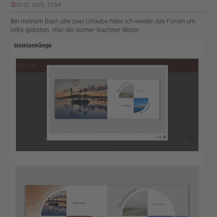
12.02.2025, 17:54
U
n
Bei meinem Buch übe zwei Urlaube habe ich wieder das Forum um
g
Hilfe gebeten. Hier die Vorher-Nachher-Bilder.
e
l
Dateianhänge
e
s
e
n
e
r
B
e
i
t
r
a
g