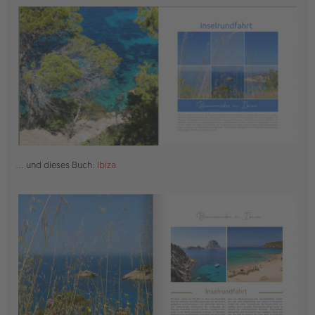
r
B
e
i
t
r
a
g
... und dieses Buch:
Ibiza