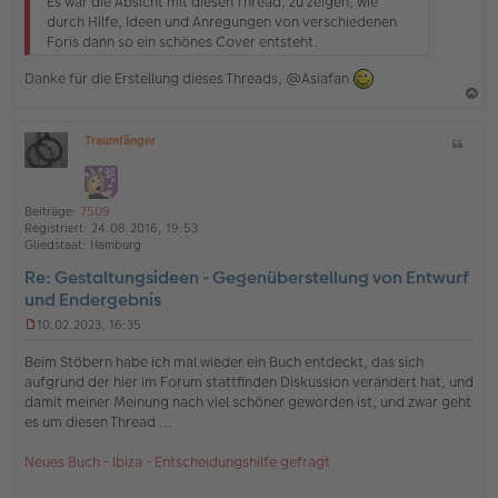
Es war die Absicht mit diesen Thread, zu zeigen, wie
e
durch Hilfe, Ideen und Anregungen von verschiedenen
s
Foris dann so ein schönes Cover entsteht.
e
n
Danke für die Erstellung dieses Threads, @Asiafan
e
r
B
a
e
Traumfänger
Z
c
i
O
i
t
h
ff
t
r
l
o
a
a
i
Beiträge:
7509
g
b
t
n
Registriert:
24.08.2016, 19:53
e
e
Gliedstaat:
Hamburg
n
Re: Gestaltungsideen - Gegenüberstellung von Entwurf
und Endergebnis
10.02.2023, 16:35
U
n
Beim Stöbern habe ich mal wieder ein Buch entdeckt, das sich
g
aufgrund der hier im Forum stattfinden Diskussion verändert hat, und
e
damit meiner Meinung nach viel schöner geworden ist, und zwar geht
l
es um diesen Thread ...
e
s
e
Neues Buch - Ibiza - Entscheidungshilfe gefragt
n
e