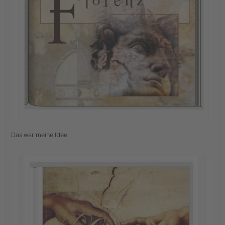
B
e
i
t
r
a
g
Das war meine Idee