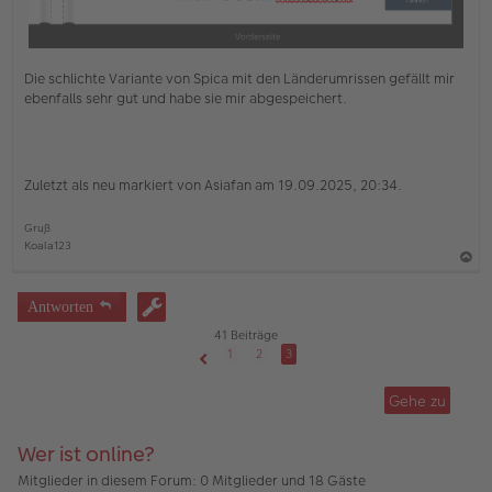
Die schlichte Variante von Spica mit den Länderumrissen gefällt mir
ebenfalls sehr gut und habe sie mir abgespeichert.
Zuletzt als neu markiert von Asiafan am 19.09.2025, 20:34.
Gruß
Koala123
a
c
Antworten
h
41 Beiträge
o
1
2
3
Vorherige
b
Gehe zu
e
n
Wer ist online?
Mitglieder in diesem Forum: 0 Mitglieder und 18 Gäste