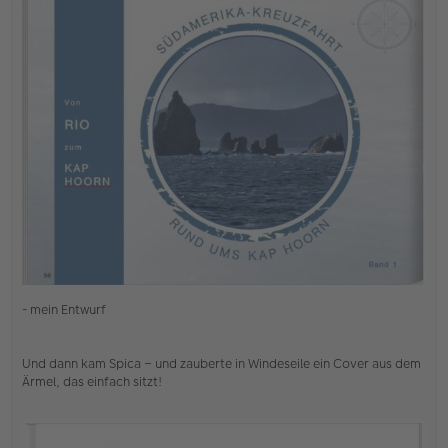
e
i
t
r
a
g
- mein Entwurf
Und dann kam Spica – und zauberte in Windeseile ein Cover aus dem
Ärmel, das einfach sitzt!