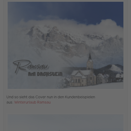
e
r
B
e
i
t
r
a
g
Und so sieht das Cover nun in den Kundenbeispielen
aus:
Winterurlaub Ramsau