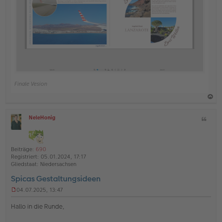
Finale Vesion
a
NeleHonig
Z
c
O
i
h
ff
t
l
o
a
i
Beiträge:
690
b
t
n
Registriert:
05.01.2024, 17:17
e
e
Gliedstaat:
Niedersachsen
n
Spicas Gestaltungsideen
04.07.2025, 13:47
U
n
Hallo in die Runde,
g
e