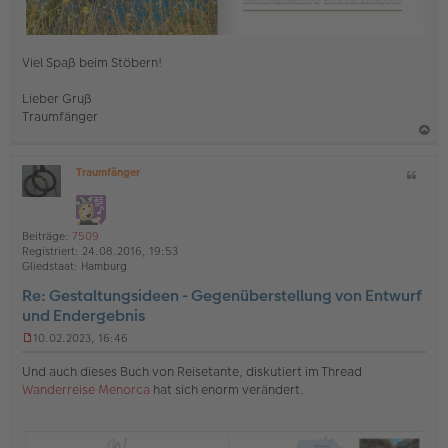
Viel Spaß beim Stöbern!
Lieber Gruß
Traumfänger
a
Traumfänger
Z
c
O
i
h
ff
t
l
o
a
i
Beiträge:
7509
b
t
n
Registriert:
24.08.2016, 19:53
e
e
Gliedstaat:
Hamburg
n
Re: Gestaltungsideen - Gegenüberstellung von Entwurf
und Endergebnis
10.02.2023, 16:46
U
n
Und auch dieses Buch von Reisetante, diskutiert im Thread
g
Wanderreise Menorca
hat sich enorm verändert.
e
l
e
s