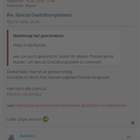
Registriert:
13.05.2019, 13:44
e
e
Gliedstaat:
Bayern
n
Re: Spicas Gestaltungsideen
07.07.2025, 21:45
U
n
g
NeleHonig hat geschrieben:
e
l
Hallo in die Runde,
e
s
wie von euch gewünscht, könnt ihr diesen Thread gerne
e
nutzen, um Spicas Gestaltungsideen zu sammeln.
n
e
Danke Nele, hier ist es genau richtig.
r
Da hatte ich doch fast meinen eigenen Thread vergessen.
B
e
i
Hier noch die Links zu
t
Florenz von Annika
r
a
und
Übergang zwischen zwei Reisezielen gestalten von Reisetante
g
Liebe Grüße Asiafan
a
Koala123
Z
c
O