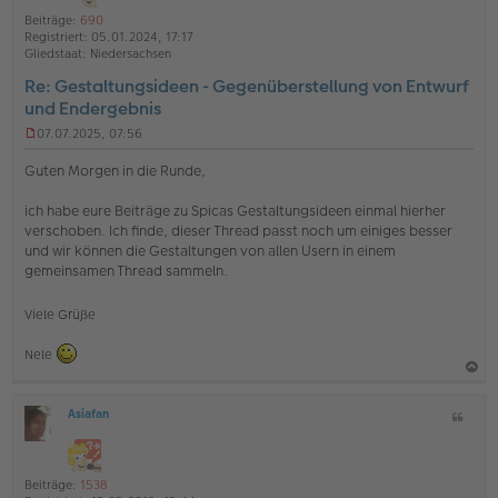
o
a
i
Beiträge:
690
b
t
n
Registriert:
05.01.2024, 17:17
e
e
Gliedstaat:
Niedersachsen
n
Re: Gestaltungsideen - Gegenüberstellung von Entwurf
und Endergebnis
07.07.2025, 07:56
U
n
Guten Morgen in die Runde,
g
e
ich habe eure Beiträge zu Spicas Gestaltungsideen einmal hierher
l
verschoben. Ich finde, dieser Thread passt noch um einiges besser
e
s
und wir können die Gestaltungen von allen Usern in einem
e
gemeinsamen Thread sammeln.
n
e
r
Viele Grüße
B
e
Nele
i
t
a
r
a
Asiafan
Z
c
O
g
i
h
ff
t
l
o
a
i
Beiträge:
1538
b
t
n