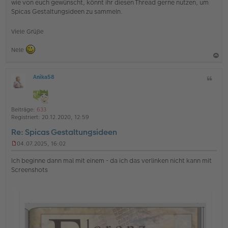
wie von euch gewünscht, könnt ihr diesen Thread gerne nutzen, um
l
Spicas Gestaltungsideen zu sammeln.
e
s
e
Viele Grüße
n
e
r
Nele
B
e
a
i
Anika58
Z
c
t
O
i
r
h
ff
t
a
l
o
g
a
i
Beiträge:
633
b
t
n
Registriert:
20.12.2020, 12:59
e
e
Re: Spicas Gestaltungsideen
n
04.07.2025, 16:02
U
n
Ich beginne dann mal mit einem - da ich das verlinken nicht kann mit
g
Screenshots
e
l
e
s
e
n
e
r