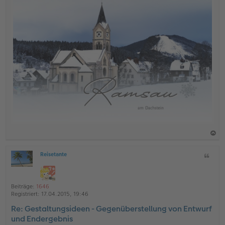
a
Reisetante
Z
c
O
i
h
ff
t
l
o
a
i
Beiträge:
1646
b
t
n
Registriert:
17.04.2015, 19:46
e
e
Re: Gestaltungsideen - Gegenüberstellung von Entwurf
n
und Endergebnis