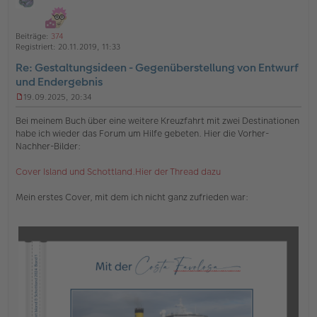
i
h
ff
t
l
o
a
i
Beiträge:
374
b
t
n
Registriert:
20.11.2019, 11:33
e
e
Re: Gestaltungsideen - Gegenüberstellung von Entwurf
n
und Endergebnis
19.09.2025, 20:34
U
n
Bei meinem Buch über eine weitere Kreuzfahrt mit zwei Destinationen
g
habe ich wieder das Forum um Hilfe gebeten. Hier die Vorher-
e
Nachher-Bilder:
l
e
s
Cover Island und Schottland.Hier der Thread dazu
e
n
Mein erstes Cover, mit dem ich nicht ganz zufrieden war:
e
r
B
e
i
t
r
a
g