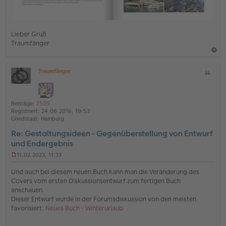
Lieber Gruß
Traumfänger
a
Traumfänger
Z
c
O
i
h
ff
t
l
o
a
i
Beiträge:
7509
b
t
n
Registriert:
24.08.2016, 19:53
e
e
Gliedstaat:
Hamburg
n
Re: Gestaltungsideen - Gegenüberstellung von Entwurf
und Endergebnis
11.02.2023, 11:33
U
n
Und auch bei diesem neuen Buch kann man die Veränderung des
g
Covers vom ersten Diskussionsentwurf zum fertigen Buch
e
anschauen.
l
Dieser Entwurf wurde in der Forumsdiskussion von den meisten
e
s
favorisiert:
Neues Buch - Winterurlaub
e
n