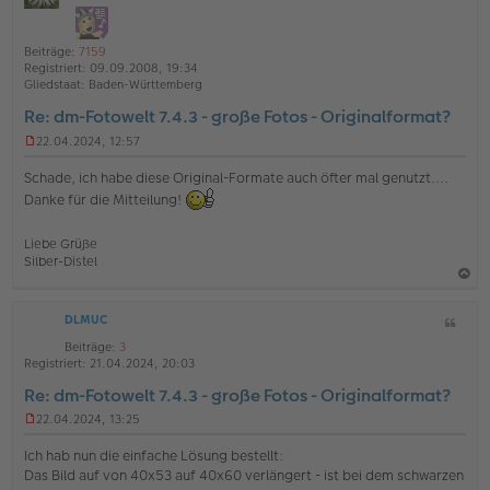
i
h
ff
i
t
l
t
o
a
i
r
Beiträge:
7159
b
t
n
a
Registriert:
09.09.2008, 19:34
e
g
e
Gliedstaat:
Baden-Württemberg
n
Re: dm-Fotowelt 7.4.3 - große Fotos - Originalformat?
22.04.2024, 12:57
U
n
Schade, ich habe diese Original-Formate auch öfter mal genutzt....
g
Danke für die Mitteilung!
e
l
e
Liebe Grüße
s
Silber-Distel
e
n
a
e
r
DLMUC
Z
c
B
i
h
Beiträge:
3
e
t
Registriert:
21.04.2024, 20:03
i
o
a
t
Re: dm-Fotowelt 7.4.3 - große Fotos - Originalformat?
b
t
r
a
e
22.04.2024, 13:25
U
g
n
n
Ich hab nun die einfache Lösung bestellt:
g
Das Bild auf von 40x53 auf 40x60 verlängert - ist bei dem schwarzen
e