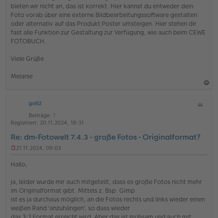
bieten wir nicht an, das ist korrekt. Hier kannst du entweder dein
e
s
Foto vorab über eine externe Bildbearbeitungssoftware gestalten
e
oder alternativ auf das Produkt Poster umsteigen. Hier stehen dir
n
fast alle Funktion zur Gestaltung zur Verfügung, wie auch beim CEWE
e
FOTOBUCH.
r
B
e
Viele Grüße
i
t
Melanie
r
a
g
a
goll2
Z
c
i
h
Beiträge:
1
t
Registriert:
20.11.2024, 18:31
o
a
Re: dm-Fotowelt 7.4.3 - große Fotos - Originalformat?
b
t
e
21.11.2024, 09:03
U
n
n
Hallo,
g
e
ja, leider wurde mir auch mitgeteilt, dass es große Fotos nicht mehr
l
im Originalformat gibt. Mittels z. Bsp. Gimp
e
s
ist es ja durchaus möglich, an die Fotos rechts und links wieder einen
e
weißen Rand 'anzuhängen', so dass wieder
n
das 3:2 Format erreicht wird. Aber das ist mühsam und auch mit