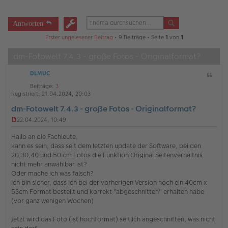
Antworten
Erster ungelesener Beitrag
• 9 Beiträge • Seite
1
von
1
dm-Fotowelt 7.4.3 - große Fotos - Originalformat?
DLMUC
Z
i
Beiträge:
3
t
Registriert:
21.04.2024, 20:03
a
dm-Fotowelt 7.4.3 - große Fotos - Originalformat?
t
22.04.2024, 10:49
U
n
Hallo an die Fachleute,
g
kann es sein, dass seit dem letzten update der Software, bei den
e
20,30,40 und 50 cm Fotos die Funktion Original Seitenverhältnis
l
nicht mehr anwählbar ist?
e
s
Oder mache ich was falsch?
e
Ich bin sicher, dass ich bei der vorherigen Version noch ein 40cm x
n
53cm Format bestellt und korrekt "abgeschnitten" erhalten habe
e
(vor ganz wenigen Wochen)
r
B
e
Jetzt wird das Foto (ist hochformat) seitlich angeschnitten, was nicht
i