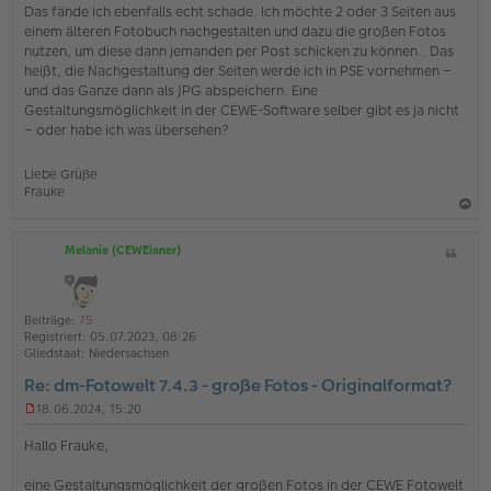
i
Das fände ich ebenfalls echt schade. Ich möchte 2 oder 3 Seiten aus
t
einem älteren Fotobuch nachgestalten und dazu die großen Fotos
r
nutzen, um diese dann jemanden per Post schicken zu können.. Das
a
heißt, die Nachgestaltung der Seiten werde ich in PSE vornehmen –
g
und das Ganze dann als JPG abspeichern. Eine
Gestaltungsmöglichkeit in der CEWE-Software selber gibt es ja nicht
– oder habe ich was übersehen?
Liebe Grüße
Frauke
a
Melanie (CEWEianer)
Z
c
i
h
t
o
a
Beiträge:
75
b
t
Registriert:
05.07.2023, 08:26
e
Gliedstaat:
Niedersachsen
n
Re: dm-Fotowelt 7.4.3 - große Fotos - Originalformat?
18.06.2024, 15:20
U
n
Hallo Frauke,
g
e
eine Gestaltungsmöglichkeit der großen Fotos in der CEWE Fotowelt
l