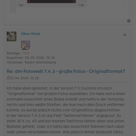
a
Silber-Distel
Z
c
O
i
h
ff
t
l
o
a
i
Beiträge:
7159
b
t
n
Registriert:
09.09.2008, 19:34
e
e
Gliedstaat:
Baden-Württemberg
n
Re: dm-Fotowelt 7.4.3 - große Fotos - Originalformat?
22.04.2024, 12:28
U
n
Ich habe eben getestet, in der Version 7.3.3 konnte ich noch
g
"Originalformat" bei großen Fotos auswählen. Ich habe extra einen
e
schmalen Ausschnitt eines Bildes erstellt und hatte in der Vorschau
l
rechts und links weiße Streifen, die man nach dem Druck entfernen
e
s
könnte, es wurde jedoch nichts vom Originalfoto abgeschnitten.
e
In der Version 7.4.3 ist das Feld "Seitenverhältnes" angegraut. Es
n
steht 30 X ca. 45 und bei meinem Testfotos hätten oben und unten
e
Bildteile gefehlt. Oder ich hätte den Ausschnitt-Rahmen nach oben
r
oder unten verschieben könne. Was jedoch immer bedeutet hätte,
B