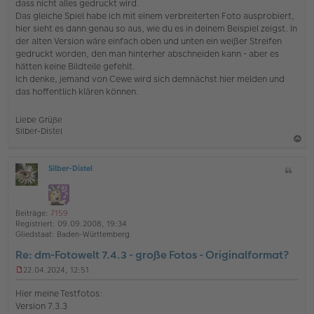
e
dass nicht alles gedruckt wird.
i
Das gleiche Spiel habe ich mit einem verbreiterten Foto ausprobiert,
t
hier sieht es dann genau so aus, wie du es in deinem Beispiel zeigst. In
r
der alten Version wäre einfach oben und unten ein weißer Streifen
a
gedruckt worden, den man hinterher abschneiden kann - aber es
g
hätten keine Bildteile gefehlt.
Ich denke, jemand von Cewe wird sich demnächst hier melden und
das hoffentlich klären können.
Liebe Grüße
Silber-Distel
a
Silber-Distel
Z
c
O
i
h
ff
t
l
o
a
i
Beiträge:
7159
b
t
n
Registriert:
09.09.2008, 19:34
e
e
Gliedstaat:
Baden-Württemberg
n
Re: dm-Fotowelt 7.4.3 - große Fotos - Originalformat?
22.04.2024, 12:51
U
n
Hier meine Testfotos:
g
Version 7.3.3
e