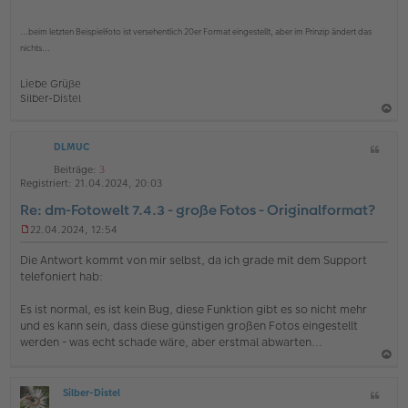
...beim letzten Beispielfoto ist versehentlich 20er Format eingestellt, aber im Prinzip ändert das
nichts...
Liebe Grüße
Silber-Distel
a
DLMUC
Z
c
i
h
Beiträge:
3
t
Registriert:
21.04.2024, 20:03
o
a
Re: dm-Fotowelt 7.4.3 - große Fotos - Originalformat?
b
t
e
22.04.2024, 12:54
U
n
n
Die Antwort kommt von mir selbst, da ich grade mit dem Support
g
telefoniert hab:
e
l
Es ist normal, es ist kein Bug, diese Funktion gibt es so nicht mehr
e
s
und es kann sein, dass diese günstigen großen Fotos eingestellt
e
werden - was echt schade wäre, aber erstmal abwarten...
n
e
a
r
B
Silber-Distel
Z
c
O
e