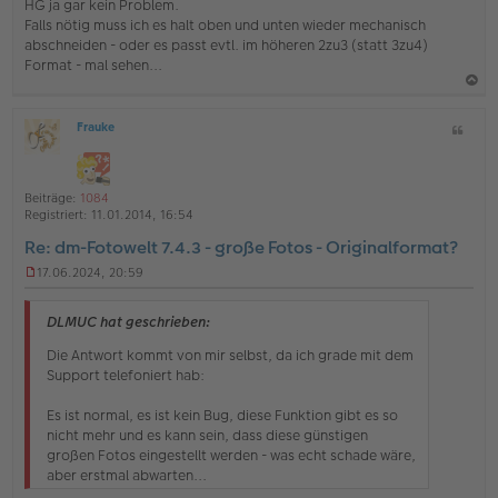
HG ja gar kein Problem.
l
Falls nötig muss ich es halt oben und unten wieder mechanisch
e
s
abschneiden - oder es passt evtl. im höheren 2zu3 (statt 3zu4)
e
Format - mal sehen...
n
e
a
r
B
Frauke
Z
c
O
e
i
h
ff
i
t
l
t
o
a
i
r
Beiträge:
1084
b
t
n
a
Registriert:
11.01.2014, 16:54
e
g
e
Re: dm-Fotowelt 7.4.3 - große Fotos - Originalformat?
n
17.06.2024, 20:59
U
n
g
DLMUC hat geschrieben:
e
l
Die Antwort kommt von mir selbst, da ich grade mit dem
e
Support telefoniert hab:
s
e
Es ist normal, es ist kein Bug, diese Funktion gibt es so
n
nicht mehr und es kann sein, dass diese günstigen
e
r
großen Fotos eingestellt werden - was echt schade wäre,
B
aber erstmal abwarten...
e