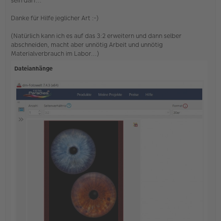
sein darf...
t
r
Danke für Hilfe jeglicher Art :-)
a
g
(Natürlich kann ich es auf das 3:2 erweitern und dann selber
abschneiden, macht aber unnötig Arbeit und unnötig
Materialverbrauch im Labor...)
Dateianhänge