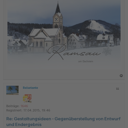
a
Reisetante
Z
c
O
i
h
ff
t
l
o
a
i
Beiträge:
1646
b
t
n
Registriert:
17.04.2015, 19:46
e
e
Re: Gestaltungsideen - Gegenüberstellung von Entwurf
n
und Endergebnis