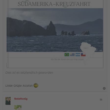
Dies ist es letztendlich geworden
Liebe Grüße Asiafan
a
NeleHonig
Z
c
O
i
h
ff
t
l