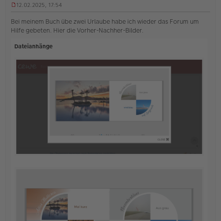
12.02.2025, 17:54
U
n
Bei meinem Buch übe zwei Urlaube habe ich wieder das Forum um
g
Hilfe gebeten. Hier die Vorher-Nachher-Bilder.
e
l
Dateianhänge
e
s
e
n
e
r
B
e
i
t
r
a
g