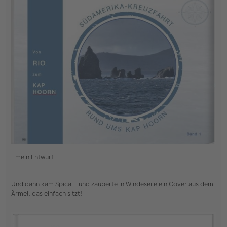
e
i
t
r
a
g
- mein Entwurf
Und dann kam Spica – und zauberte in Windeseile ein Cover aus dem
Ärmel, das einfach sitzt!