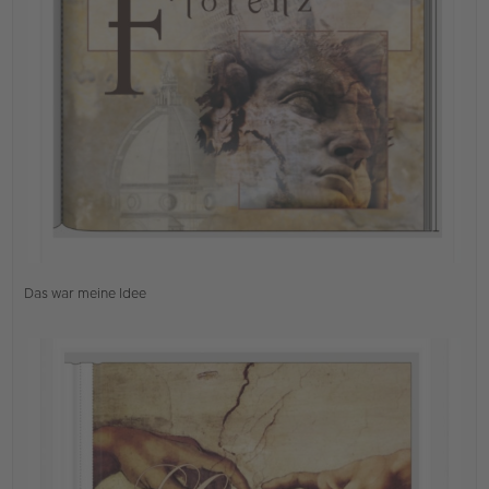
B
e
i
t
r
a
g
Das war meine Idee