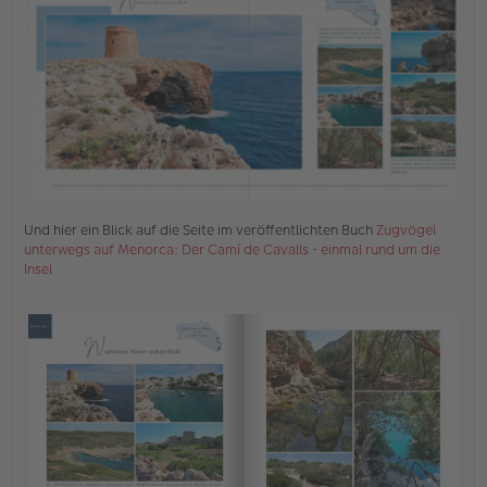
e
n
e
r
B
e
i
t
r
a
g
Und hier ein Blick auf die Seite im veröffentlichten Buch
Zugvögel
unterwegs auf Menorca: Der Camí de Cavalls - einmal rund um die
Insel