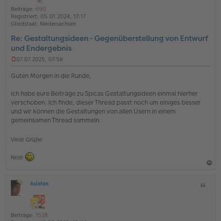
o
a
i
Beiträge:
690
b
t
n
Registriert:
05.01.2024, 17:17
e
e
Gliedstaat:
Niedersachsen
n
Re: Gestaltungsideen - Gegenüberstellung von Entwurf
und Endergebnis
07.07.2025, 07:56
U
n
Guten Morgen in die Runde,
g
e
ich habe eure Beiträge zu Spicas Gestaltungsideen einmal hierher
l
verschoben. Ich finde, dieser Thread passt noch um einiges besser
e
s
und wir können die Gestaltungen von allen Usern in einem
e
gemeinsamen Thread sammeln.
n
e
r
Viele Grüße
B
e
Nele
i
t
a
r
a
Asiafan
Z
c
O
g
i
h
ff
t
l
o
a
i
Beiträge:
1538
b
t
n