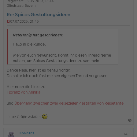
Registriert:
13.05.2019, 13:44
e
e
Gliedstaat:
Bayern
n
Re: Spicas Gestaltungsideen
07.07.2025, 21:45
U
n
g
NeleHonig hat geschrieben:
e
l
Hallo in die Runde,
e
s
wie von euch gewünscht, könnt ihr diesen Thread gerne
e
nutzen, um Spicas Gestaltungsideen zu sammeln.
n
e
Danke Nele, hier ist es genau richtig.
r
Da hatte ich doch fast meinen eigenen Thread vergessen.
B
e
i
Hier noch die Links zu
t
Florenz von Annika
r
a
und
Übergang zwischen zwei Reisezielen gestalten von Reisetante
g
Liebe Grüße Asiafan
a
Koala123
Z
c
O