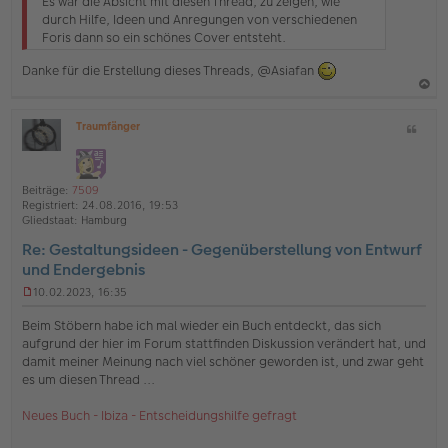
Es war die Absicht mit diesen Thread, zu zeigen, wie
e
durch Hilfe, Ideen und Anregungen von verschiedenen
s
Foris dann so ein schönes Cover entsteht.
e
n
Danke für die Erstellung dieses Threads, @Asiafan
e
r
B
a
e
Traumfänger
Z
c
i
O
i
t
h
ff
t
r
l
o
a
a
i
Beiträge:
7509
g
b
t
n
Registriert:
24.08.2016, 19:53
e
e
Gliedstaat:
Hamburg
n
Re: Gestaltungsideen - Gegenüberstellung von Entwurf
und Endergebnis
10.02.2023, 16:35
U
n
Beim Stöbern habe ich mal wieder ein Buch entdeckt, das sich
g
aufgrund der hier im Forum stattfinden Diskussion verändert hat, und
e
damit meiner Meinung nach viel schöner geworden ist, und zwar geht
l
es um diesen Thread ...
e
s
e
Neues Buch - Ibiza - Entscheidungshilfe gefragt
n
e