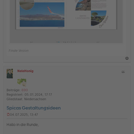
Finale Vesion
a
NeleHonig
Z
c
O
i
h
ff
t
l
o
a
i
Beiträge:
690
b
t
n
Registriert:
05.01.2024, 17:17
e
e
Gliedstaat:
Niedersachsen
n
Spicas Gestaltungsideen
04.07.2025, 13:47
U
n
Hallo in die Runde,
g
e