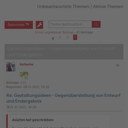
Unbeantwortete Themen
|
Aktive Themen
Antworten
Erster ungelesener Beitrag
• 41 Beiträge
1
2
3
Vorherige
Gestaltungsideen - Gegenüberstellung von Entwurf
und Endergebnis
Katharine
Z
O
i
ff
t
l
a
i
Beiträge:
533
t
n
Registriert:
09.11.2021, 10:22
e
Re: Gestaltungsideen - Gegenüberstellung von Entwurf
und Endergebnis
25.07.2022, 10:29
U
n
g
Asiafan hat geschrieben:
e
l