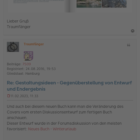
Lieber Gruß
Traumfänger
a
Traumfänger
Z
c
O
i
h
ff
t
l
o
a
i
Beiträge:
7509
b
t
n
Registriert:
24.08.2016, 19:53
e
e
Gliedstaat:
Hamburg
n
Re: Gestaltungsideen - Gegenüberstellung von Entwurf
und Endergebnis
11.02.2023, 11:33
U
n
Und auch bei diesem neuen Buch kann man die Veränderung des
g
Covers vom ersten Diskussionsentwurf zum fertigen Buch
e
anschauen.
l
Dieser Entwurf wurde in der Forumsdiskussion von den meisten
e
s
favorisiert:
Neues Buch - Winterurlaub
e
n