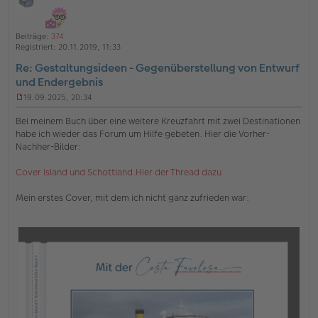
i
h
ff
t
l
o
a
i
Beiträge:
374
b
t
n
Registriert:
20.11.2019, 11:33
e
e
Re: Gestaltungsideen - Gegenüberstellung von Entwurf
n
und Endergebnis
19.09.2025, 20:34
U
n
Bei meinem Buch über eine weitere Kreuzfahrt mit zwei Destinationen
g
habe ich wieder das Forum um Hilfe gebeten. Hier die Vorher-
e
Nachher-Bilder:
l
e
s
Cover Island und Schottland.Hier der Thread dazu
e
n
Mein erstes Cover, mit dem ich nicht ganz zufrieden war:
e
r
B
e
i
t
r
a
g