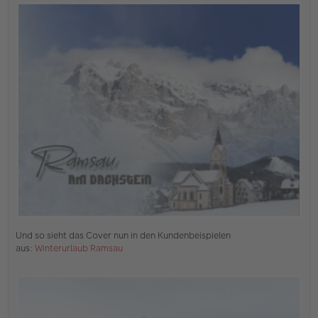
e
r
B
e
i
t
r
a
g
Und so sieht das Cover nun in den Kundenbeispielen
aus:
Winterurlaub Ramsau