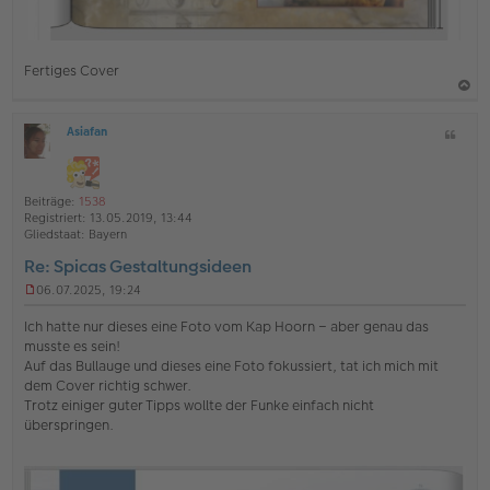
Fertiges Cover
a
Asiafan
Z
c
O
i
h
ff
t
l
o
a
i
Beiträge:
1538
b
t
n
Registriert:
13.05.2019, 13:44
e
e
Gliedstaat:
Bayern
n
Re: Spicas Gestaltungsideen
06.07.2025, 19:24
U
n
Ich hatte nur dieses eine Foto vom Kap Hoorn – aber genau das
g
musste es sein!
e
Auf das Bullauge und dieses eine Foto fokussiert, tat ich mich mit
l
dem Cover richtig schwer.
e
s
Trotz einiger guter Tipps wollte der Funke einfach nicht
e
überspringen.
n
e
r
B