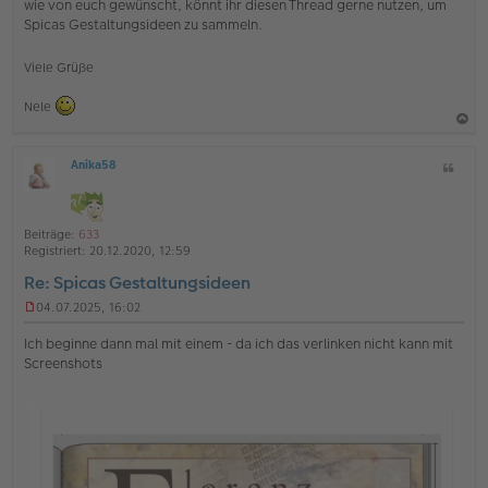
wie von euch gewünscht, könnt ihr diesen Thread gerne nutzen, um
l
Spicas Gestaltungsideen zu sammeln.
e
s
e
Viele Grüße
n
e
r
Nele
B
e
a
i
Anika58
Z
c
t
O
i
r
h
ff
t
a
l
o
g
a
i
Beiträge:
633
b
t
n
Registriert:
20.12.2020, 12:59
e
e
Re: Spicas Gestaltungsideen
n
04.07.2025, 16:02
U
n
Ich beginne dann mal mit einem - da ich das verlinken nicht kann mit
g
Screenshots
e
l
e
s
e
n
e
r