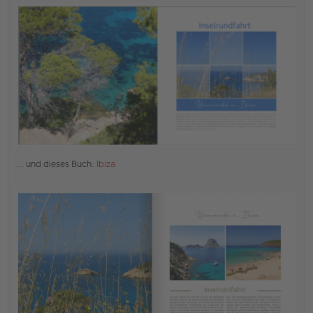
r
B
e
i
t
r
a
g
... und dieses Buch:
Ibiza