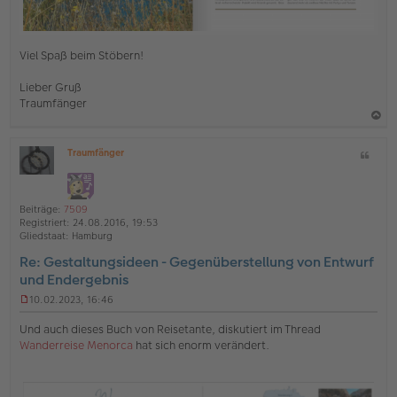
Viel Spaß beim Stöbern!
Lieber Gruß
Traumfänger
a
Traumfänger
Z
c
O
i
h
ff
t
l
o
a
i
Beiträge:
7509
b
t
n
Registriert:
24.08.2016, 19:53
e
e
Gliedstaat:
Hamburg
n
Re: Gestaltungsideen - Gegenüberstellung von Entwurf
und Endergebnis
10.02.2023, 16:46
U
n
Und auch dieses Buch von Reisetante, diskutiert im Thread
g
Wanderreise Menorca
hat sich enorm verändert.
e
l
e
s