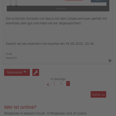
Die schlichte Variante von Spica mit den Länderumrissen gefällt mir
ebenfalls sehr gut und habe sie mir abgespeichert.
Zuletzt als neu markiert von Asiafan am 19.09.2025, 20:34.
Gruß
Koala123
a
c
Antworten
h
41 Beiträge
o
1
2
3
Vorherige
b
Gehe zu
e
n
Wer ist online?
Mitglieder in diesem Forum: 0 Mitglieder und 25 Gäste