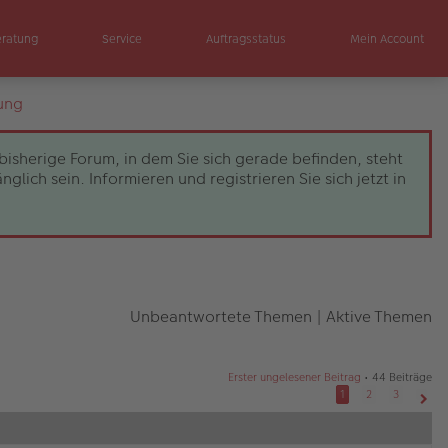
eratung
Service
Auftragsstatus
Mein Account
ung
bisherige Forum, in dem Sie sich gerade befinden, steht
ch sein. Informieren und registrieren Sie sich jetzt in
Unbeantwortete Themen
|
Aktive Themen
Erster ungelesener Beitrag
• 44 Beiträge
1
2
3
Näch