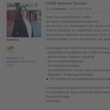
CEWE Webinar Termine
O
von
Katharine
»
22.09.2022, 12:16
ff
U
l
n
Hallo Forumsteilnehmer/-innen,
i
g
wir haben 2 Sonderwebinare geplant:
n
e
Am Montag, 26. September 2022, findet von 
e
l
Und am Dienstag, 27. September 2022, von 1
e
s
Die nächsten Webinare sind dann am 10.10.20
e
Hierbei handelt es sich um den Start der Webi
Katharine
n
e
Grundlagen der CEWE Fotobuch Gestaltung Ba
r
- Download & Installation der CEWE Fotowel
B
e
- Buchformate, Papiere, Einbände
Beiträge:
533
i
- Der Produktkonfigurator
Registriert:
09.11.2021,
t
- Der Programmaufbau
10:22
r
- Grundfunktionen: Fotos, Texte, Hintergrün
a
- Speichern, Prüfen und Bestellen
g
►
Hier
kommt ihr zur Anmeldung sowie zu all
Unsere Experten geben kreative Tipps für Pr
Zur Teilnahme an den kostenlosen Webinaren
Herzliche Grüße,
Katharine