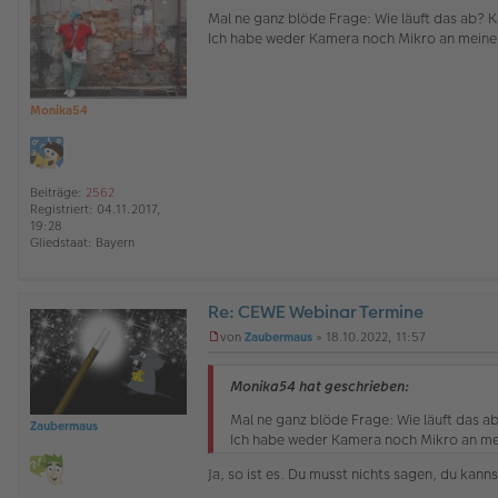
l
n
Mal ne ganz blöde Frage: Wie läuft das ab? 
i
g
Ich habe weder Kamera noch Mikro an mein
n
e
e
l
e
s
e
Monika54
n
e
r
B
Beiträge:
2562
e
Registriert:
04.11.2017,
i
19:28
t
Gliedstaat:
Bayern
r
a
g
Re: CEWE Webinar Termine
O
von
Zaubermaus
»
18.10.2022, 11:57
ff
U
l
n
i
g
Monika54 hat geschrieben:
n
e
e
l
Mal ne ganz blöde Frage: Wie läuft das a
Zaubermaus
e
Ich habe weder Kamera noch Mikro an m
s
e
Ja, so ist es. Du musst nichts sagen, du kann
n