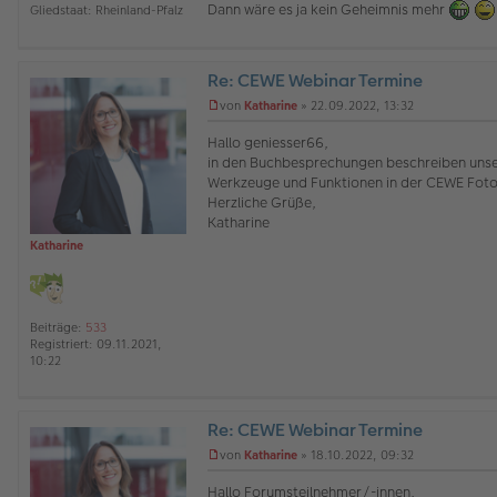
Dann wäre es ja kein Geheimnis mehr
Gliedstaat:
Rheinland-Pfalz
e
r
B
e
Re: CEWE Webinar Termine
i
t
O
von
Katharine
»
22.09.2022, 13:32
r
ff
U
a
l
n
Hallo geniesser66,
g
i
g
in den Buchbesprechungen beschreiben unser
n
e
Werkzeuge und Funktionen in der CEWE Foto
e
l
Herzliche Grüße,
e
s
Katharine
e
Katharine
n
e
r
B
e
Beiträge:
533
i
Registriert:
09.11.2021,
t
10:22
r
a
g
Re: CEWE Webinar Termine
O
von
Katharine
»
18.10.2022, 09:32
ff
U
l
n
Hallo Forumsteilnehmer/-innen,