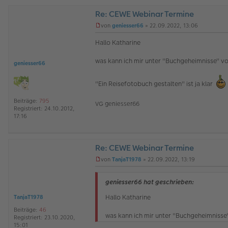
Re: CEWE Webinar Termine
von
geniesser66
»
22.09.2022, 13:06
U
n
Hallo Katharine
g
e
was kann ich mir unter "Buchgeheimnisse" vo
l
geniesser66
e
s
"Ein Reisefotobuch gestalten" ist ja klar
e
n
e
Beiträge:
795
VG geniesser66
r
Registriert:
24.10.2012,
B
17:16
e
i
t
r
Re: CEWE Webinar Termine
a
von
TanjaT1978
»
22.09.2022, 13:19
g
U
n
g
geniesser66 hat geschrieben:
e
l
Hallo Katharine
TanjaT1978
e
Beiträge:
46
s
was kann ich mir unter "Buchgeheimnisse"
Registriert:
23.10.2020,
e
15:01
n