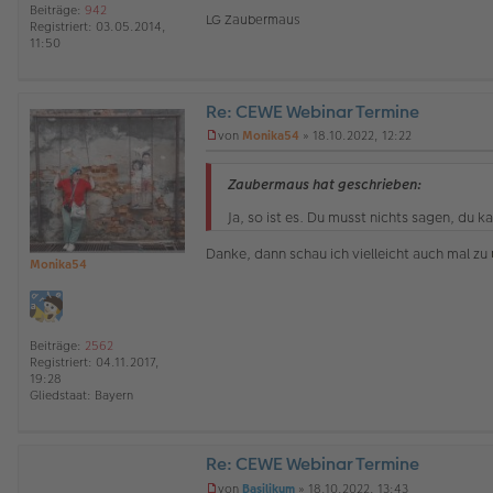
e
Beiträge:
942
r
LG Zaubermaus
Registriert:
03.05.2014,
B
11:50
e
i
t
r
Re: CEWE Webinar Termine
a
O
g
von
Monika54
»
18.10.2022, 12:22
ff
U
l
n
i
g
Zaubermaus hat geschrieben:
n
e
e
l
Ja, so ist es. Du musst nichts sagen, du k
e
s
Danke, dann schau ich vielleicht auch mal zu
e
Monika54
n
e
r
B
Beiträge:
2562
e
Registriert:
04.11.2017,
i
19:28
t
Gliedstaat:
Bayern
r
a
g
Re: CEWE Webinar Termine
von
Basilikum
»
18.10.2022, 13:43