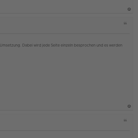
a
Z
c
i
h
t
o
a
b
t
Umsetzung. Dabei wird jede Seite einzeln besprochen und es werden
e
n
a
Z
c
i
h
t
o
a