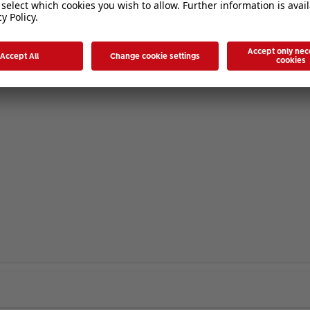
eilgenommen, aber eben habe ich mich angemeldet für Neuheiten in 7.3.