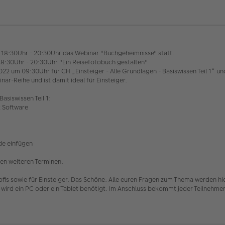
18:30Uhr - 20:30Uhr das Webinar "Buchgeheimnisse" statt.
8:30Uhr - 20:30Uhr "Ein Reisefotobuch gestalten"
22 um 09:30Uhr für CH „Einsteiger - Alle Grundlagen - Basiswissen Teil 1“ u
nar-Reihe und ist damit ideal für Einsteiger.
siswissen Teil 1:
t Software
de einfügen
en weiteren Terminen.
ofis sowie für Einsteiger. Das Schöne: Alle euren Fragen zum Thema werden hi
 wird ein PC oder ein Tablet benötigt. Im Anschluss bekommt jeder Teilnehm