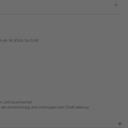
Z
i
t
a
t
nd um 18:30Uhr für D/AT.
er LIVE beantwortet.
er die Aufzeichnung und Unterlagen zum CEWE Webinar.