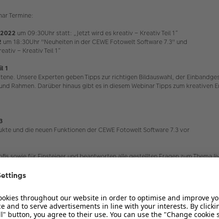
ar Termine:
.2022
um 09:30Uhr statt: „Jetzt wird es kreativ – Kreativ Teil 1“
2
um 18:30Uhr "Neuheiten in der CEWE Fotowelt Software 7.3" und
eativ – Kreativ Teil 1“
l 1
rittene. Unsere Experten geben Tipps zur richtigen Bildauswahl, der Einbandg
n und Rahmen. Darüber hinaus gibt es in diesem Webinar Tipps zum kreativen E
3
dukte und die neuen Funktionen der CEWE Fotowelt Software 7.3 vor
fis sowie für Einsteiger und beantworten alle gestellten Fragen zum Thema li
wird ein PC oder ein Tablet benötigt. Die Dauer beträgt ca. 90 Minuten. Im
 doch gerne einmal ob ihr schon an einem Webinar teilgenommen habt oder o