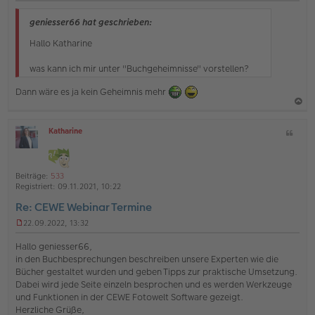
n
g
geniesser66 hat geschrieben:
e
l
Hallo Katharine
e
s
was kann ich mir unter "Buchgeheimnisse" vorstellen?
e
n
Dann wäre es ja kein Geheimnis mehr
e
r
B
a
e
Katharine
Z
c
i
O
i
t
h
ff
t
r
l
o
a
a
i
Beiträge:
533
g
b
t
n
Registriert:
09.11.2021, 10:22
e
e
Re: CEWE Webinar Termine
n
22.09.2022, 13:32
U
n
Hallo geniesser66,
g
in den Buchbesprechungen beschreiben unsere Experten wie die
e
Bücher gestaltet wurden und geben Tipps zur praktische Umsetzung.
l
Dabei wird jede Seite einzeln besprochen und es werden Werkzeuge
e
s
und Funktionen in der CEWE Fotowelt Software gezeigt.
e
Herzliche Grüße,