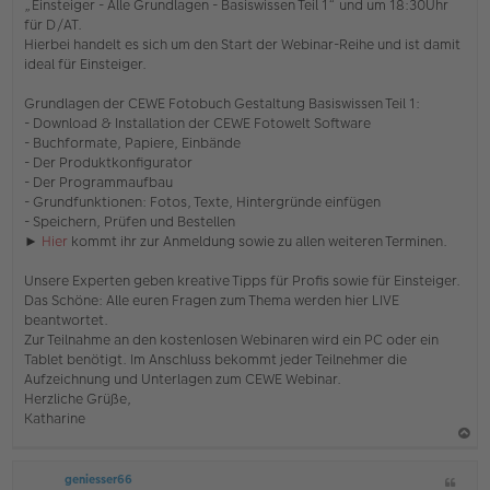
„Einsteiger - Alle Grundlagen - Basiswissen Teil 1“ und um 18:30Uhr
r
für D/AT.
B
e
Hierbei handelt es sich um den Start der Webinar-Reihe und ist damit
i
ideal für Einsteiger.
t
r
Grundlagen der CEWE Fotobuch Gestaltung Basiswissen Teil 1:
a
- Download & Installation der CEWE Fotowelt Software
g
- Buchformate, Papiere, Einbände
- Der Produktkonfigurator
- Der Programmaufbau
- Grundfunktionen: Fotos, Texte, Hintergründe einfügen
- Speichern, Prüfen und Bestellen
►
Hier
kommt ihr zur Anmeldung sowie zu allen weiteren Terminen.
Unsere Experten geben kreative Tipps für Profis sowie für Einsteiger.
Das Schöne: Alle euren Fragen zum Thema werden hier LIVE
beantwortet.
Zur Teilnahme an den kostenlosen Webinaren wird ein PC oder ein
Tablet benötigt. Im Anschluss bekommt jeder Teilnehmer die
Aufzeichnung und Unterlagen zum CEWE Webinar.
Herzliche Grüße,
Katharine
a
geniesser66
Z
c