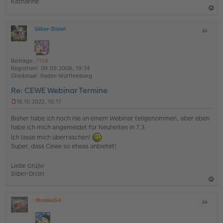
Katharine
a
Silber-Distel
Z
c
O
i
h
ff
t
l
o
a
i
Beiträge:
7159
b
t
n
Registriert:
09.09.2008, 19:34
e
e
Gliedstaat:
Baden-Württemberg
n
Re: CEWE Webinar Termine
18.10.2022, 10:17
U
n
Bisher habe ich noch nie an einem Webinar teilgenommen, aber eben
g
habe ich mich angemeldet für Neuheiten in 7.3.
e
Ich lasse mich überraschen!
l
e
Super, dass Cewe so etwas anbietet!
s
e
Liebe Grüße
n
Silber-Distel
e
r
B
a
e
Monika54
Z
c
i
O
i
t
h
ff
t
r
l