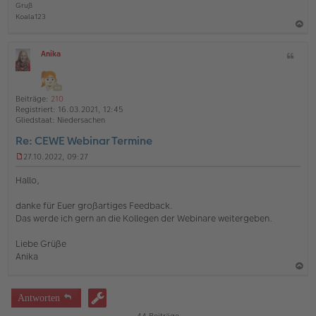
Gruß
Koala123
a
Anika
Z
c
O
i
h
ff
t
l
o
a
i
Beiträge:
210
b
t
n
Registriert:
16.03.2021, 12:45
e
e
Gliedstaat:
Niedersachen
n
Re: CEWE Webinar Termine
27.10.2022, 09:27
U
n
Hallo,
g
e
danke für Euer großartiges Feedback.
l
Das werde ich gern an die Kollegen der Webinare weitergeben.
e
s
e
Liebe Grüße
n
Anika
e
r
B
a
e
c
Antworten
i
h
t