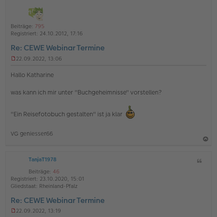
i
h
t
o
a
Beiträge:
795
b
t
Registriert:
24.10.2012, 17:16
e
Re: CEWE Webinar Termine
n
22.09.2022, 13:06
U
n
Hallo Katharine
g
e
was kann ich mir unter "Buchgeheimnisse" vorstellen?
l
e
s
"Ein Reisefotobuch gestalten" ist ja klar
e
n
e
VG geniesser66
r
B
a
e
i
TanjaT1978
Z
c
t
i
h
Beiträge:
46
r
t
Registriert:
23.10.2020, 15:01
a
o
a
Gliedstaat:
Rheinland-Pfalz
g
b
t
Re: CEWE Webinar Termine
e
22.09.2022, 13:19
n
U