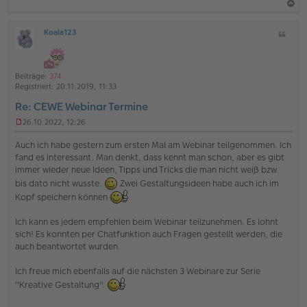
a
Koala123
Z
c
O
i
h
ff
t
l
o
a
i
Beiträge:
374
b
t
n
Registriert:
20.11.2019, 11:33
e
e
Re: CEWE Webinar Termine
n
26.10.2022, 12:26
U
n
Auch ich habe gestern zum ersten Mal am Webinar teilgenommen. Ich
g
fand es interessant. Man denkt, dass kennt man schon, aber es gibt
e
immer wieder neue Ideen, Tipps und Tricks die man nicht weiß bzw.
l
e
bis dato nicht wusste.
Zwei Gestaltungsideen habe auch ich im
s
Kopf speichern können
e
n
Ich kann es jedem empfehlen beim Webinar teilzunehmen. Es lohnt
e
sich! Es konnten per Chatfunktion auch Fragen gestellt werden, die
r
B
auch beantwortet wurden.
e
i
Ich freue mich ebenfalls auf die nächsten 3 Webinare zur Serie
t
"Kreative Gestaltung".
r
a
g