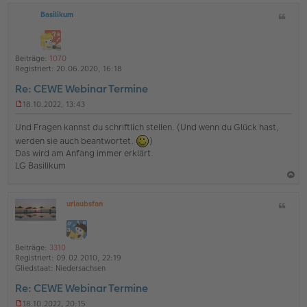
a
r
B
Basilikum
Z
c
e
i
h
i
t
t
o
a
r
Beiträge:
1070
b
t
a
Registriert:
20.06.2020, 16:18
g
e
Re: CEWE Webinar Termine
n
18.10.2022, 13:43
U
n
Und Fragen kannst du schriftlich stellen. (Und wenn du Glück hast,
g
werden sie auch beantwortet.
)
e
Das wird am Anfang immer erklärt.
l
e
LG Basilikum
s
e
a
n
urlaubsfan
Z
e
c
O
r
i
h
ff
B
t
l
o
e
a
i
i
Beiträge:
3310
b
t
n
t
Registriert:
09.02.2010, 22:19
e
e
r
Gliedstaat:
Niedersachsen
a
n
Re: CEWE Webinar Termine
g
18.10.2022, 20:15