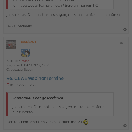
auch einfach nur zusehen und -hören?
s
Ich habe weder Kamera noch Mikro an meinem PC
e
n
Ja, so ist es. Du musst nichts sagen, du kannst einfach nur zuhören.
e
r
B
LG Zaubermaus
e
i
a
t
Monika54
Z
c
r
O
a
i
h
ff
g
t
l
o
a
i
Beiträge:
2562
b
t
n
Registriert:
04.11.2017, 19:28
e
e
Gliedstaat:
Bayern
n
Re: CEWE Webinar Termine
18.10.2022, 12:22
U
n
g
Zaubermaus hat geschrieben:
e
l
Ja, so ist es. Du musst nichts sagen, du kannst einfach
e
nur zuhören.
s
e
Danke, dann schau ich vielleicht auch mal zu
n
e