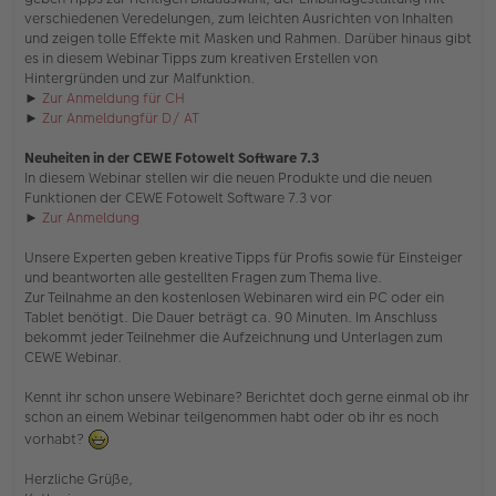
a
verschiedenen Veredelungen, zum leichten Ausrichten von Inhalten
g
und zeigen tolle Effekte mit Masken und Rahmen. Darüber hinaus gibt
es in diesem Webinar Tipps zum kreativen Erstellen von
Hintergründen und zur Malfunktion.
►
Zur Anmeldung für CH
►
Zur Anmeldungfür D/ AT
Neuheiten in der CEWE Fotowelt Software 7.3
In diesem Webinar stellen wir die neuen Produkte und die neuen
Funktionen der CEWE Fotowelt Software 7.3 vor
►
Zur Anmeldung
Unsere Experten geben kreative Tipps für Profis sowie für Einsteiger
und beantworten alle gestellten Fragen zum Thema live.
Zur Teilnahme an den kostenlosen Webinaren wird ein PC oder ein
Tablet benötigt. Die Dauer beträgt ca. 90 Minuten. Im Anschluss
bekommt jeder Teilnehmer die Aufzeichnung und Unterlagen zum
CEWE Webinar.
Kennt ihr schon unsere Webinare? Berichtet doch gerne einmal ob ihr
schon an einem Webinar teilgenommen habt oder ob ihr es noch
vorhabt?
Herzliche Grüße,