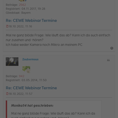
o
a
a
i
Beiträge:
2562
b
g
t
n
Registriert:
04.11.2017, 19:28
e
e
Gliedstaat:
Bayern
n
Re: CEWE Webinar Termine
18.10.2022, 11:16
U
n
Mal ne ganz blöde Frage: Wie läuft das ab? Kann ich da auch einfach
g
nur zusehen und -hören?
e
Ich habe weder Kamera noch Mikro an meinem PC
l
e
s
a
e
Zaubermaus
Z
c
n
O
i
e
h
ff
t
r
l
o
B
a
i
Beiträge:
942
e
b
t
n
Registriert:
03.05.2014, 11:50
i
e
e
t
Re: CEWE Webinar Termine
r
n
a
18.10.2022, 11:57
g
U
n
g
Monika54 hat geschrieben:
e
l
Mal ne ganz blöde Frage: Wie läuft das ab? Kann ich da
e