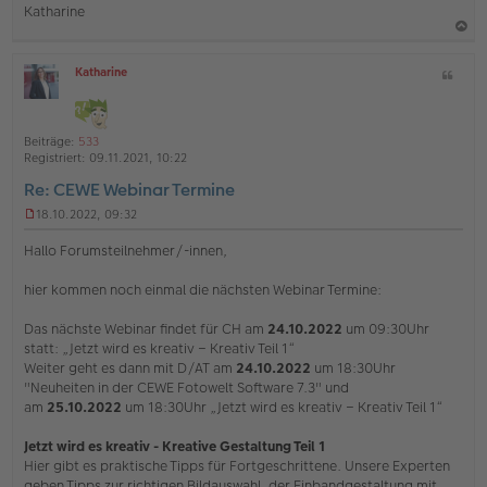
n
Katharine
e
r
B
a
e
Katharine
Z
c
i
O
i
h
t
ff
t
r
l
o
a
a
i
Beiträge:
533
b
t
g
n
Registriert:
09.11.2021, 10:22
e
e
Re: CEWE Webinar Termine
n
18.10.2022, 09:32
U
n
Hallo Forumsteilnehmer/-innen,
g
e
hier kommen noch einmal die nächsten Webinar Termine:
l
e
s
Das nächste Webinar findet für CH am
24.10.2022
um 09:30Uhr
e
statt: „Jetzt wird es kreativ – Kreativ Teil 1“
n
Weiter geht es dann mit D/AT am
24.10.2022
um 18:30Uhr
e
"Neuheiten in der CEWE Fotowelt Software 7.3" und
r
am
25.10.2022
um 18:30Uhr „Jetzt wird es kreativ – Kreativ Teil 1“
B
e
i
Jetzt wird es kreativ - Kreative Gestaltung Teil 1
t
Hier gibt es praktische Tipps für Fortgeschrittene. Unsere Experten
r
geben Tipps zur richtigen Bildauswahl, der Einbandgestaltung mit