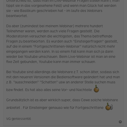
Unterschied ist, dass man im Live-Webinar Fragen stellen kann ( man
e
tippt sie in das vorgesehene Feld) und wenn man Glück hat werden
n
sie - wie Basilikum geschrieben hat - im laufe des Webinars
e
beantwortet.
r
B
e
Da aber (zumindest bei meinem Webinar) mehrere hundert
i
Teilnehmer waren, werden auch viele Fragen gestellt. Die
t
Moderatoren versuchen die wichtigsten, das Thema betreffende
r
Fragen zu beantworten. Es wurden auch "Einsteigerfragen" gestellt,
a
auf die in einem "Fortgeschrittenen-Webinar" natürlich nicht mehr
g
eingegangen werden kann. In so einem Fall kann man sich ja dann
wieder bei Youtube umschauen. Beim Live-Webinar ist man an eine
fixe Zeit gebunden, Youtube kann man immer schauen.
Bei Youtube sind allerdings die Webinare z.T. schon älter, sodass sich
mit den neueren Versionen die Bediensoftware geändert hat und man
z.B. "ausschneiden" "Schatten" usw an anderer Stelle suchen muss
bzw findet. Es hat also alles seine Vor- und Nachteile
Grundsätzlich ist es aber wirklich super, dass Cewe solche Webinare
anbietet . Für Einsteinger genauso wie für Fortgeschrittene
VG geniesser66