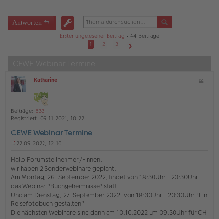
Antworten
Erster ungelesener Beitrag
• 44 Beiträge
1
2
3
Nächste
CEWE Webinar Termine
Katharine
Z
O
i
ff
t
l
a
i
Beiträge:
533
t
n
Registriert:
09.11.2021, 10:22
e
CEWE Webinar Termine
22.09.2022, 12:16
U
n
Hallo Forumsteilnehmer/-innen,
g
wir haben 2 Sonderwebinare geplant:
e
Am Montag, 26. September 2022, findet von 18:30Uhr - 20:30Uhr
l
das Webinar "Buchgeheimnisse" statt.
e
s
Und am Dienstag, 27. September 2022, von 18:30Uhr - 20:30Uhr "Ein
e
Reisefotobuch gestalten"
n
Die nächsten Webinare sind dann am 10.10.2022 um 09:30Uhr für CH
e