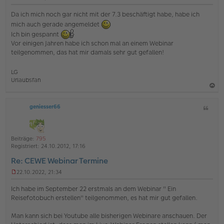
U
n
Da ich mich noch gar nicht mit der 7.3 beschäftigt habe, habe ich
g
mich auch gerade angemeldet
e
Ich bin gespannt
l
e
Vor einigen Jahren habe ich schon mal an einem Webinar
s
teilgenommen, das hat mir damals sehr gut gefallen!
e
n
e
LG
r
Urlaubsfan
B
e
a
i
geniesser66
Z
c
t
i
r
h
a
t
o
g
a
Beiträge:
795
b
t
Registriert:
24.10.2012, 17:16
e
Re: CEWE Webinar Termine
n
22.10.2022, 21:34
U
n
Ich habe im September 22 erstmals an dem Webinar " Ein
g
Reisefotobuch erstellen" teilgenommen, es hat mir gut gefallen.
e
l
Man kann sich bei Youtube alle bisherigen Webinare anschauen. Der
e
s