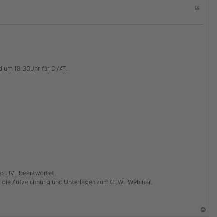
Z
i
t
a
t
nd um 18:30Uhr für D/AT.
er LIVE beantwortet.
er die Aufzeichnung und Unterlagen zum CEWE Webinar.