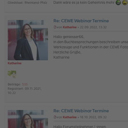
Dann wäre es ja kein Geheimnis mehr
Gliedstaat:
Rheinland-Pfalz
e
r
B
e
Re: CEWE Webinar Termine
i
t
O
von
Katharine
»
22.09.2022, 13:32
r
ff
U
a
l
n
Hallo geniesser66,
g
i
g
in den Buchbesprechungen beschreiben unser
n
e
Werkzeuge und Funktionen in der CEWE Foto
e
l
Herzliche Grüße,
e
s
Katharine
e
Katharine
n
e
r
B
e
Beiträge:
533
i
Registriert:
09.11.2021,
t
10:22
r
a
g
Re: CEWE Webinar Termine
O
von
Katharine
»
18.10.2022, 09:32
ff
U
l
n
Hallo Forumsteilnehmer/-innen,