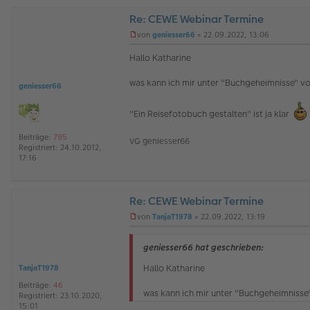
Re: CEWE Webinar Termine
von
geniesser66
»
22.09.2022, 13:06
U
n
Hallo Katharine
g
e
was kann ich mir unter "Buchgeheimnisse" vo
l
geniesser66
e
s
"Ein Reisefotobuch gestalten" ist ja klar
e
n
e
Beiträge:
795
VG geniesser66
r
Registriert:
24.10.2012,
B
17:16
e
i
t
r
Re: CEWE Webinar Termine
a
von
TanjaT1978
»
22.09.2022, 13:19
g
U
n
g
geniesser66 hat geschrieben:
e
l
Hallo Katharine
TanjaT1978
e
Beiträge:
46
s
was kann ich mir unter "Buchgeheimnisse"
Registriert:
23.10.2020,
e
15:01
n