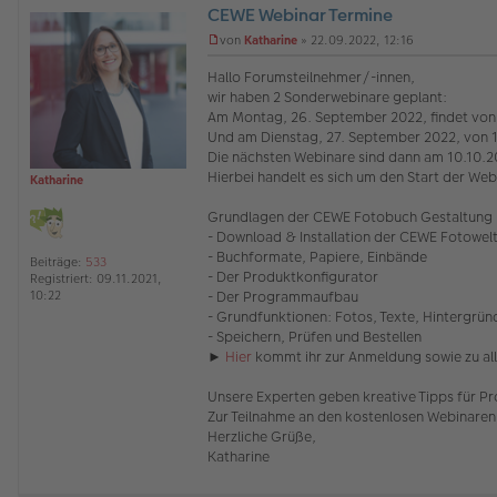
CEWE Webinar Termine
O
von
Katharine
»
22.09.2022, 12:16
ff
U
l
n
Hallo Forumsteilnehmer/-innen,
i
g
wir haben 2 Sonderwebinare geplant:
n
e
Am Montag, 26. September 2022, findet von 
e
l
Und am Dienstag, 27. September 2022, von 1
e
s
Die nächsten Webinare sind dann am 10.10.20
e
Hierbei handelt es sich um den Start der Webi
Katharine
n
e
Grundlagen der CEWE Fotobuch Gestaltung Ba
r
- Download & Installation der CEWE Fotowel
B
e
- Buchformate, Papiere, Einbände
Beiträge:
533
i
- Der Produktkonfigurator
Registriert:
09.11.2021,
t
- Der Programmaufbau
10:22
r
- Grundfunktionen: Fotos, Texte, Hintergrün
a
- Speichern, Prüfen und Bestellen
g
►
Hier
kommt ihr zur Anmeldung sowie zu all
Unsere Experten geben kreative Tipps für Pr
Zur Teilnahme an den kostenlosen Webinaren
Herzliche Grüße,
Katharine