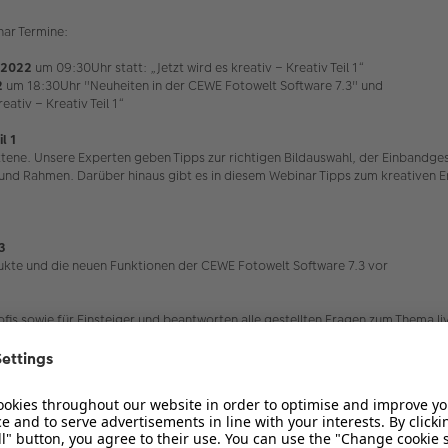
ar Termine:
.2022
um 09:30Uhr statt: „Jetzt wird es kreativ – Kreativ Teil 1“
2
um 18:30Uhr "Neuheiten in der CEWE Fotowelt Software 7.3" und
eativ – Kreativ Teil 1“
l 1
rittene. Unsere Experten geben Tipps zur richtigen Bildauswahl, der Einbandg
n und Rahmen. Darüber hinaus gibt es in diesem Webinar Tipps zum kreativen E
3
dukte und die neuen Funktionen der CEWE Fotowelt Software 7.3 vor
fis sowie für Einsteiger und beantworten alle gestellten Fragen zum Thema li
wird ein PC oder ein Tablet benötigt. Die Dauer beträgt ca. 90 Minuten. Im
 doch gerne einmal ob ihr schon an einem Webinar teilgenommen habt oder o