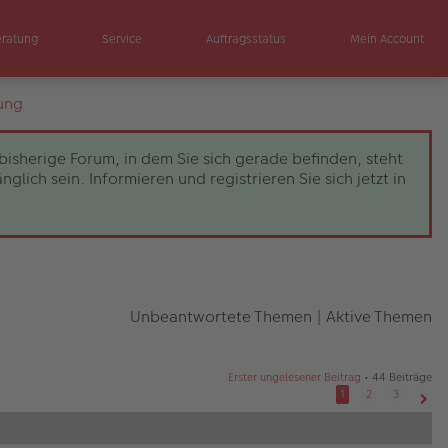
eratung
Service
Auftragsstatus
Mein Account
ung
bisherige Forum, in dem Sie sich gerade befinden, steht
ch sein. Informieren und registrieren Sie sich jetzt in
Unbeantwortete Themen
|
Aktive Themen
Erster ungelesener Beitrag
• 44 Beiträge
1
2
3
Näch