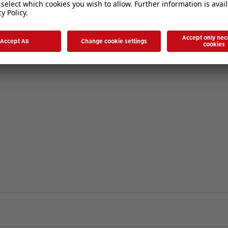
eilgenommen, aber eben habe ich mich angemeldet für Neuheiten in 7.3.