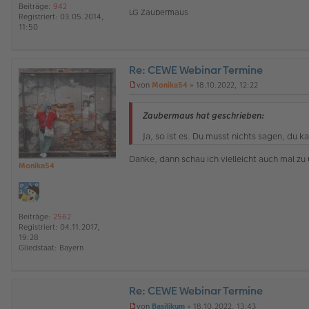
e
Beiträge:
942
r
LG Zaubermaus
Registriert:
03.05.2014,
B
11:50
e
i
t
r
Re: CEWE Webinar Termine
a
O
g
von
Monika54
»
18.10.2022, 12:22
ff
U
l
n
i
g
Zaubermaus hat geschrieben:
n
e
e
l
Ja, so ist es. Du musst nichts sagen, du k
e
s
Danke, dann schau ich vielleicht auch mal zu
e
Monika54
n
e
r
B
Beiträge:
2562
e
Registriert:
04.11.2017,
i
19:28
t
Gliedstaat:
Bayern
r
a
g
Re: CEWE Webinar Termine
von
Basilikum
»
18.10.2022, 13:43