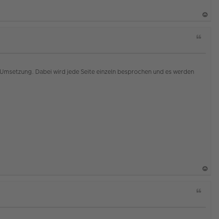
a
Z
c
i
h
t
o
a
b
t
Umsetzung. Dabei wird jede Seite einzeln besprochen und es werden
e
n
a
Z
c
i
h
t
o
a