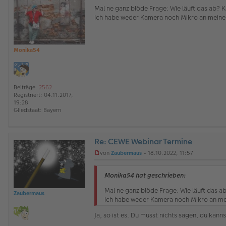
l
n
Mal ne ganz blöde Frage: Wie läuft das ab? 
i
g
Ich habe weder Kamera noch Mikro an mein
n
e
e
l
e
s
e
Monika54
n
e
r
B
Beiträge:
2562
e
Registriert:
04.11.2017,
i
19:28
t
Gliedstaat:
Bayern
r
a
g
Re: CEWE Webinar Termine
O
von
Zaubermaus
»
18.10.2022, 11:57
ff
U
l
n
i
g
Monika54 hat geschrieben:
n
e
e
l
Mal ne ganz blöde Frage: Wie läuft das a
Zaubermaus
e
Ich habe weder Kamera noch Mikro an m
s
e
Ja, so ist es. Du musst nichts sagen, du kann
n