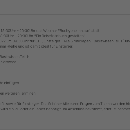
18:30Uhr - 20:30Uhr das Webinar "Buchgeheimnisse" statt.
8:30Uhr - 20:30Uhr "Ein Reisefotobuch gestalten"
22 um 09:30Uhr für CH „Einsteiger - Alle Grundlagen - Basiswissen Teil 1“ u
nar-Reihe und ist damit ideal für Einsteiger.
siswissen Teil 1:
t Software
de einfügen
en weiteren Terminen.
ofis sowie für Einsteiger. Das Schöne: Alle euren Fragen zum Thema werden hi
 wird ein PC oder ein Tablet benötigt. Im Anschluss bekommt jeder Teilnehm