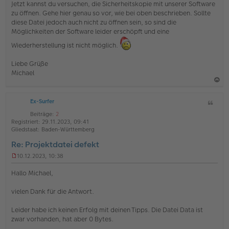
Jetzt kannst du versuchen, die Sicherheitskopie mit unserer Software
zu öffnen. Gehe hier genau so vor, wie bei oben beschrieben. Sollte
diese Datei jedoch auch nicht zu öffnen sein, so sind die
Möglichkeiten der Software leider erschöpft und eine
Wiederherstellung ist nicht möglich.
Liebe Grüße
Michael
a
Ex-Surfer
Z
c
i
h
Beiträge:
2
t
Registriert:
29.11.2023, 09:41
o
a
Gliedstaat:
Baden-Württemberg
b
t
Re: Projektdatei defekt
e
10.12.2023, 10:38
n
U
n
Hallo Michael,
g
e
vielen Dank für die Antwort.
l
e
s
Leider habe ich keinen Erfolg mit deinen Tipps. Die Datei Data ist
e
zwar vorhanden, hat aber 0 Bytes.
n