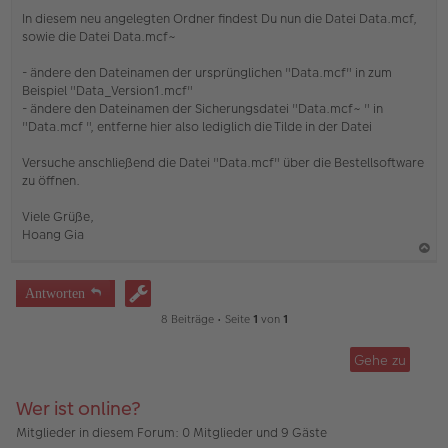
In diesem neu angelegten Ordner findest Du nun die Datei Data.mcf,
sowie die Datei Data.mcf~
- ändere den Dateinamen der ursprünglichen "Data.mcf" in zum
Beispiel "Data_Version1.mcf"
- ändere den Dateinamen der Sicherungsdatei "Data.mcf~ " in
"Data.mcf ", entferne hier also lediglich die Tilde in der Datei
Versuche anschließend die Datei "Data.mcf" über die Bestellsoftware
zu öffnen.
Viele Grüße,
Hoang Gia
a
c
Antworten
h
8 Beiträge • Seite
1
von
1
o
b
Gehe zu
e
n
Wer ist online?
Mitglieder in diesem Forum: 0 Mitglieder und 9 Gäste