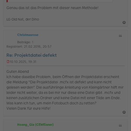
B
e
Genau das ist das Problem mit dieser neuen Methode!
i
t
LG Old Nat, der Dino
r
a
g
a
Christmasrose
Z
c
i
h
Beiträge:
1
t
Registriert:
21.02.2016, 20:57
o
a
Re: Projektdatei defekt
b
t
e
10.10.2025, 19:31
U
n
n
Guten Abend
g
Ich habe daselbe Problem, beim Öffnen der Projektdatei erscheint
e
die Meldung "Die Projektdatei .mcfx ist defekt und kann nicht
l
gelesen werden". Die ausführlinge Anleitung von Kleingärtner hilft mir
e
s
leider nicht weiter, da es bei mir nur diese eine Datei gibt .mcfx und
e
keinen zusätzlichen Ordner und keine Datei mit einer Tilde am Ende.
n
Was kann ich tun, um mein Fotobuch doch zu retten?
e
Vielen Dank für eure Hilfe!
r
B
e
a
i
Hoang_Gia (CEWEianer)
Z
c
t
i
r