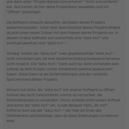
und dann unter "Projektdateien konvertieren" "mcfx konvertieren"
r
aus. Nun kannst du hier deine Projektdatei auswählen und mit
B
e
"Öffnen" bestätigen.
i
t
Die Software versucht daraufhin, die Daten deines Projekts
r
wiederherzustellen. Unter dem Speicherpfad deines Projekts findest
a
du jetzt einen neuen Ordner mit dem Namen deines Projekts vor. In
g
diesem Ordner befinden sich bestenfalls eine "data.mcf" und
eventuell ebenfalls eine "data.mcf~".
Vorweg: Sollten die "data.mcf" oder gegebenenfalls "data.mcf~"
nicht vorhanden sein, ist eine Wiederherstellung bedauerlicherweise
nicht möglich. Die "data.mcf~" kann auch nur dann vorhanden sein,
solltest du dein Projekt vorher mindestens zweimal gespeichert
haben. Diese Datei ist die Sicherheitskopie und der vorletzte
Speicherstand deines Projekts.
Versuch nun bitte, die "data.mcf" mit unserer Software zu öffnen.
Solltest das nicht funktionieren, kannst du versuchen, die
Sicherheitskopie zu verwenden. Hierzu schließe bitte unsere Softwar
und nenne die "data.mcf" um, in zum Beispiel "data_alt.mcf".
Entferne dann bei der "data.mcf~" die Tilde am Ende des
Dateinamens und bestätige, dass du diese Änderungen vornehmen
willst.