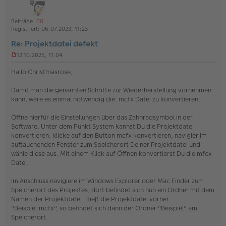
h
t
a
o
g
a
Beiträge:
60
b
t
Registriert:
06.07.2023, 11:23
e
Re: Projektdatei defekt
n
12.10.2025, 11:04
U
n
Hallo Christmasrose,
g
e
Damit man die genannten Schritte zur Wiederherstellung vornehmen
l
kann, wäre es einmal notwendig die .mcfx Datei zu konvertieren.
e
s
e
Öffne hierfür die Einstellungen über das Zahnradsymbol in der
n
Software. Unter dem Punkt System kannst Du die Projektdatei
e
konvertieren: klicke auf den Button mcfx konvertieren, navigier im
r
auftauchenden Fenster zum Speicherort Deiner Projektdatei und
B
e
wähle diese aus. Mit einem Klick auf Öffnen konvertierst Du die mfcx
i
Datei.
t
r
Im Anschluss navigiere im Windows Explorer oder Mac Finder zum
a
Speicherort des Projektes, dort befindet sich nun ein Ordner mit dem
g
Namen der Projektdatei. Hieß die Projektdatei vorher
"Beispiel.mcfx", so befindet sich dann der Ordner "Beispiel" am
Speicherort.