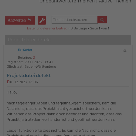
Unbeantwortete Themen
|
Aktive Themen
Antworten
Erster ungelesener Beitrag
• 8 Beiträge • Seite
1
von
1
Projektdatei defekt
Ex-Surfer
Z
i
Beiträge:
2
t
Registriert:
29.11.2023, 09:41
a
Gliedstaat:
Baden-Württemberg
t
Projektdatei defekt
01.12.2023, 16:06
U
n
Hallo,
g
e
nach tagelanger Arbeit und regelmäßigem speichern, kam die
l
Nachricht, dass das Projekt nicht gespeichert werden kann.
e
s
Wir haben das Projekt dann doch beendet und dachten, dass das
e
Projekt ja trotzdem vorhanden ist und geöffnet werden kann.
n
e
Leider funktionierte dies nicht. Es kam die Nachricht, dass die
r
Projektdatei beschädigt ist und Reparatur starten.
B