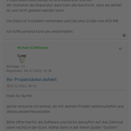
e
Wir starteten die Reparatur dann kam die Nachricht, dass sie defekt
i
ist und nicht gelesen werden kann.
t
r
Die Datei ist trotzdem vorhanden und hat eine Größe von 403 MB.
a
g
Ich hoffe jemand kann uns weiterhelfen.
a
Michael (CEWEianer)
Z
c
i
h
t
o
a
Beiträge:
59
b
t
Registriert:
06.07.2023, 10:38
e
Re: Projektdatei defekt
n
02.12.2023, 18:52
U
n
Hallo Ex-Surfer,
g
e
gerne versuche ich einmal, dir mit deinem Projekt weiterzuhelfen und
l
dieses wiederherzustellen.
e
s
e
Bitte öffne hierfür die Software und klicke daraufhin auf das Zahnrad
n
oben rechts in der Ecke. Wähle dann in der linken Spalte "System"
e