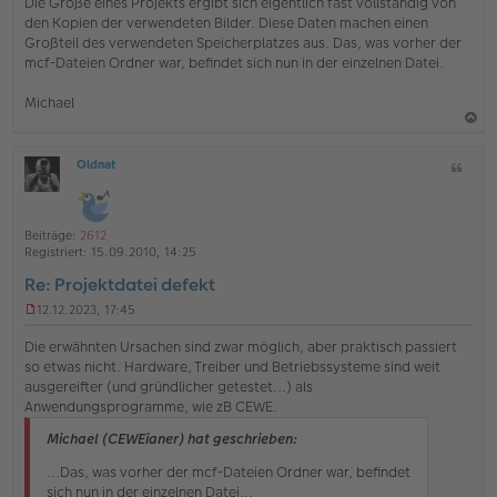
Die Größe eines Projekts ergibt sich eigentlich fast vollständig von
den Kopien der verwendeten Bilder. Diese Daten machen einen
Großteil des verwendeten Speicherplatzes aus. Das, was vorher der
mcf-Dateien Ordner war, befindet sich nun in der einzelnen Datei.
Michael
a
Oldnat
Z
c
O
i
h
ff
t
l
o
a
i
Beiträge:
2612
b
t
n
Registriert:
15.09.2010, 14:25
e
e
Re: Projektdatei defekt
n
12.12.2023, 17:45
U
n
Die erwähnten Ursachen sind zwar möglich, aber praktisch passiert
g
so etwas nicht. Hardware, Treiber und Betriebssysteme sind weit
e
ausgereifter (und gründlicher getestet...) als
l
Anwendungsprogramme, wie zB CEWE.
e
s
Michael (CEWEianer) hat geschrieben:
e
n
...Das, was vorher der mcf-Dateien Ordner war, befindet
e
r
sich nun in der einzelnen Datei...