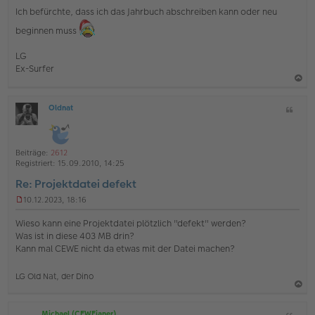
e
Ich befürchte, dass ich das Jahrbuch abschreiben kann oder neu
r
B
beginnen muss
e
i
LG
t
r
Ex-Surfer
a
g
a
Oldnat
Z
c
O
i
h
ff
t
l
o
a
i
Beiträge:
2612
b
t
n
Registriert:
15.09.2010, 14:25
e
e
Re: Projektdatei defekt
n
10.12.2023, 18:16
U
n
Wieso kann eine Projektdatei plötzlich "defekt" werden?
g
Was ist in diese 403 MB drin?
e
Kann mal CEWE nicht da etwas mit der Datei machen?
l
e
s
LG Old Nat, der Dino
e
n
a
e
r
Michael (CEWEianer)