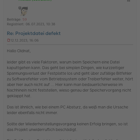
Z
c
B
i
h
e
t
i
o
a
t
Beiträge:
59
b
t
r
Registriert:
06.07.2023, 10:38
a
e
g
Re: Projektdatei defekt
n
12.12.2023, 16:06
U
n
Hallo Oldnat,
g
e
leider gibt es viele Faktoren, warum beim Speichern eine Datei
l
kaputtgehen kann. Das geht bei simplen Dingen, wie kurzzeitiger
e
s
Spannungsverlust der Festplatte los und geht über zufällige Bitfehler
e
zu Softwarefehler vom Betriebssystem oder Treiberfehler weiter, hört
n
aber hier auch nicht auf ... Hier kann man bedauerlicherweise im
e
Nachhinein nicht feststellen, wieso genau der Speichervorgang nicht
r
geklappt hat.
B
e
i
Das ist ähnlich, wie bei einem PC Absturz, da weiß man die Ursache
t
leider ebenfalls nicht immer.
r
a
Sollte der Wiederherstellungsvorgang keinen Erfolg bringen, so ist
g
das Projekt unwiderruflich beschädigt.