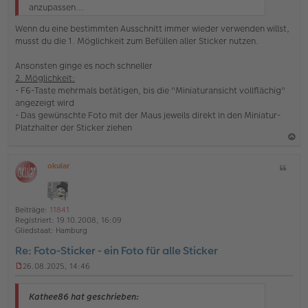
anzupassen...
Wenn du eine bestimmten Ausschnitt immer wieder verwenden willst,
musst du die 1. Möglichkeit zum Befüllen aller Sticker nutzen.
Ansonsten ginge es noch schneller
2. Möglichkeit:
- F6-Taste mehrmals betätigen, bis die "Miniaturansicht vollflächig"
angezeigt wird
- Das gewünschte Foto mit der Maus jeweils direkt in den Miniatur-
Platzhalter der Sticker ziehen
a
okular
Z
c
O
i
h
ff
t
l
o
a
i
Beiträge:
11841
b
t
n
Registriert:
19.10.2008, 16:09
e
e
Gliedstaat:
Hamburg
n
Re: Foto-Sticker - ein Foto für alle Sticker
26.08.2025, 14:46
U
n
g
Kathee86 hat geschrieben:
e