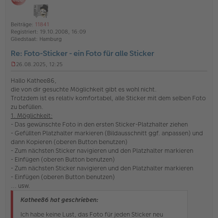
i
h
ff
i
t
l
t
o
a
i
r
Beiträge:
11841
b
t
n
a
Registriert:
19.10.2008, 16:09
e
g
e
Gliedstaat:
Hamburg
n
Re: Foto-Sticker - ein Foto für alle Sticker
26.08.2025, 12:25
U
n
Hallo Kathee86,
g
die von dir gesuchte Möglichkeit gibt es wohl nicht.
e
Trotzdem ist es relativ komfortabel, alle Sticker mit dem selben Foto
l
zu befüllen.
e
s
1. Möglichkeit:
e
- Das gewünschte Foto in den ersten Sticker-Platzhalter ziehen
n
- Gefüllten Platzhalter markieren (Bildausschnitt ggf. anpassen) und
e
dann Kopieren (oberen Button benutzen)
r
- Zum nächsten Sticker navigieren und den Platzhalter markieren
B
e
- Einfügen (oberen Button benutzen)
i
- Zum nächsten Sticker navigieren und den Platzhalter markieren
t
- Einfügen (oberen Button benutzen)
r
... usw.
a
g
Kathee86 hat geschrieben:
Ich habe keine Lust, das Foto für jeden Sticker neu