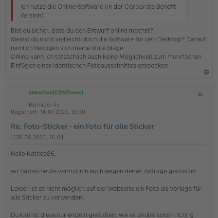
l
Ich nutze die Online-Software (in der Corporate Benefit
e
Version).
s
e
Bist du sicher, dass du den Entwurf online machst?
n
Meinst du nicht vielleicht doch die Software für den Desktop? Darauf
e
nämlich bezogen sich meine Vorschläge.
r
Online kann ich tatsächlich auch keine Möglichkeit zum mehrfachen
B
e
Einfügen eines identischen Fotoausschnittes entdecken.
i
t
a
r
a
Sebastian(CEWEianer)
Z
c
g
i
h
Beiträge:
45
t
Registriert:
14.07.2023, 10:39
o
a
Re: Foto-Sticker - ein Foto für alle Sticker
b
t
e
26.08.2025, 16:04
U
n
n
Hallo Kathee86,
g
e
wir hatten heute vermutlich auch wegen deiner Anfrage gechattet.
l
e
s
Leider ist es nicht möglich auf der Webseite ein Foto als Vorlage für
e
alle Sticker zu verwenden.
n
e
Du kannst diese nur einzeln gestalten, wie es okular schon richtig
r