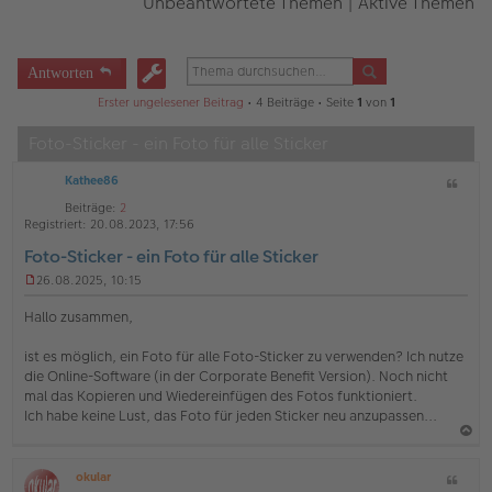
Unbeantwortete Themen
|
Aktive Themen
Antworten
Erster ungelesener Beitrag
• 4 Beiträge • Seite
1
von
1
Foto-Sticker - ein Foto für alle Sticker
Kathee86
Z
i
Beiträge:
2
t
Registriert:
20.08.2023, 17:56
a
Foto-Sticker - ein Foto für alle Sticker
t
26.08.2025, 10:15
U
n
Hallo zusammen,
g
e
ist es möglich, ein Foto für alle Foto-Sticker zu verwenden? Ich nutze
l
die Online-Software (in der Corporate Benefit Version). Noch nicht
e
s
mal das Kopieren und Wiedereinfügen des Fotos funktioniert.
e
Ich habe keine Lust, das Foto für jeden Sticker neu anzupassen...
n
e
a
r
B
okular
Z
c
O
e