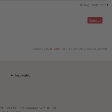
a
1 Beitrag • Seite
1
von
1
c
h
o
Gehe zu
b
e
n
Powered by
phpBB
® Forum Software © phpBB Limited
Inspiration
 20:00 Uhr und Sonntag von 10:00 –