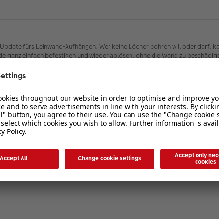
es Update fürs Leinwand-Aufhängen: Wer keine Löcher bohren will oder darf, k
e ganz einfach befestigen und wieder ablösen, ohne die Wand zu beschädigen. 