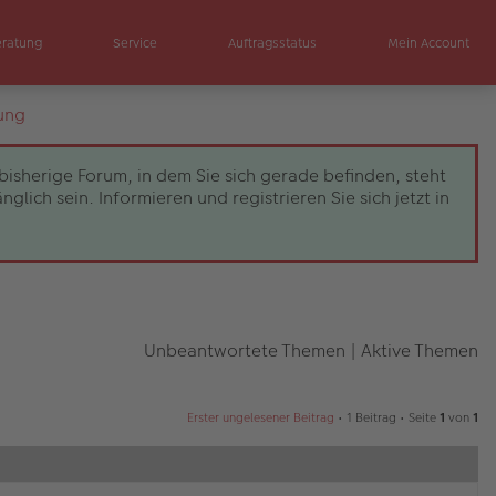
eratung
Service
Auftragsstatus
Mein Account
ung
bisherige Forum, in dem Sie sich gerade befinden, steht
ch sein. Informieren und registrieren Sie sich jetzt in
Unbeantwortete Themen
|
Aktive Themen
Erster ungelesener Beitrag
• 1 Beitrag • Seite
1
von
1