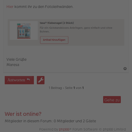
i
Hier
kommt ihr zu den Fotoleihwänden.
t
r
a
g
Viele Grüße
Maresa
a
Antworten
c
1 Beitrag • Seite
1
von
1
h
o
Gehe zu
b
e
Wer ist online?
n
Mitglieder in diesem Forum: 0 Mitglieder und 2 Gäste
Powered by
phpBB
® Forum Software © phpBB Limited