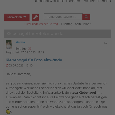
Unbeantwortete Themen
|
Aktive Themen
Antworten
Erster ungelesener Beitrag
• 1 Beitrag • Seite
1
von
1
Klebenagel für Fotoleinwände
Maresa
Z
O
i
Beiträge:
39
ff
t
Registriert:
17.03.2025, 11:13
l
a
i
Klebenagel für Fotoleinwände
t
n
e
03.07.2025, 16:10
U
n
Hallo zusammen,
g
e
es gibt ein kleines, aber ziemlich praktisches Update fürs Leinwand-
l
Aufhängen: Wer keine Löcher bohren will oder darf, kann ab jetzt
e
s
direkt bei der Bestellung im Warenkorb den
tesa Klebenagel
mit
e
auswählen. Damit könnt ihr eure Leinwände ganz einfach befestigen
n
und wieder ablösen, ohne die Wand zu beschädigen. Fanden einige
e
von uns schon super hilfreich – vielleicht ist das ja auch für euch was
r
B
.
e