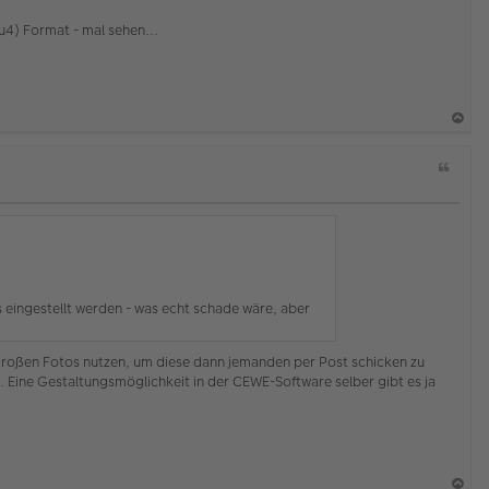
b
t
e
u4) Format - mal sehen...
n
a
Z
c
i
h
t
o
a
b
t
e
n
os eingestellt werden - was echt schade wäre, aber
 großen Fotos nutzen, um diese dann jemanden per Post schicken zu
 Eine Gestaltungsmöglichkeit in der CEWE-Software selber gibt es ja