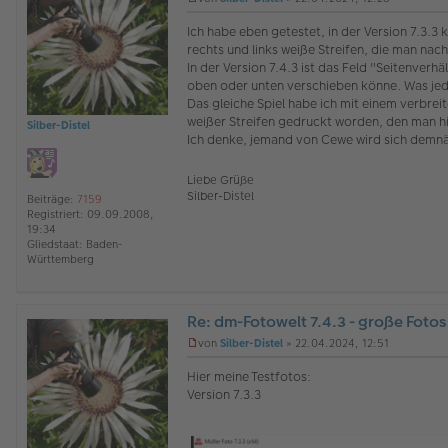
ff
U
l
n
Ich habe eben getestet, in der Version 7.3.3
i
g
rechts und links weiße Streifen, die man na
n
e
In der Version 7.4.3 ist das Feld "Seitenver
e
l
oben oder unten verschieben könne. Was jedo
e
s
Das gleiche Spiel habe ich mit einem verbreit
e
weißer Streifen gedruckt worden, den man hin
Silber-Distel
n
Ich denke, jemand von Cewe wird sich demnäc
e
r
B
Liebe Grüße
e
Silber-Distel
Beiträge:
7159
i
Registriert:
09.09.2008,
t
19:34
r
Gliedstaat:
Baden-
a
Württemberg
g
Re: dm-Fotowelt 7.4.3 - große Fotos
O
von
Silber-Distel
»
22.04.2024, 12:51
ff
U
l
n
Hier meine Testfotos:
i
g
Version 7.3.3
n
e
e
l
e
s