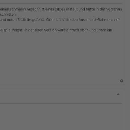
h
t
o
a
einen schmalen Ausschnitt eines Bildes erstellt und hatte in der Vorschau
b
t
schnitten.
e
 und unten Bildteile gefehlt. Oder ich hätte den Ausschnitt-Rahmen nach
n
eispiel zeigst. In der alten Version wäre einfach oben und unten ein
a
Z
c
i
h
t
o
a
b
t
e
n