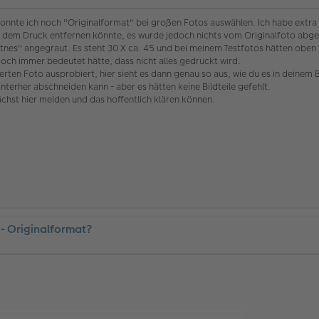
 konnte ich noch "Originalformat" bei großen Fotos auswählen. Ich habe extra 
ch dem Druck entfernen könnte, es wurde jedoch nichts vom Originalfoto abge
hältnes" angegraut. Es steht 30 X ca. 45 und bei meinem Testfotos hätten oben
ch immer bedeutet hätte, dass nicht alles gedruckt wird.
erten Foto ausprobiert, hier sieht es dann genau so aus, wie du es in deinem B
terher abschneiden kann - aber es hätten keine Bildteile gefehlt.
hst hier melden und das hoffentlich klären können.
 - Originalformat?