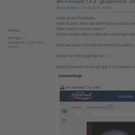
dm-Fotowelt 7.4.3 - große Fotos - O
von
DLMUC
»
22.04.2024, 10:49
U
n
Hallo an die Fachleute,
g
kann es sein, dass seit dem letzten update d
e
Oder mache ich was falsch?
l
DLMUC
Ich bin sicher, dass ich bei der vorherigen
e
Beiträge:
3
s
Registriert:
21.04.2024,
e
Jetzt wird das Foto (ist hochformat) seitlich 
20:03
n
e
Danke für Hilfe jeglicher Art :-)
r
B
e
(Natürlich kann ich es auf das 3:2 erweitern
i
t
Dateianhänge
r
a
g