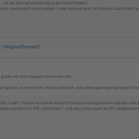
 - ist bei dem schwarzen HG ja gar kein Problem.
wieder mechanisch abschneiden - oder es passt evtl. im höheren 2zu3 (statt 3z
 - Originalformat?
 grade mit dem Support telefoniert hab:
ktion gibt es so nicht mehr und es kann sein, dass diese günstigen großen Fot
chte 2 oder 3 Seiten aus einem älteren Fotobuch nachgestalten und dazu die
Seiten werde ich in PSE vornehmen – und das Ganze dann als JPG abspeichern.