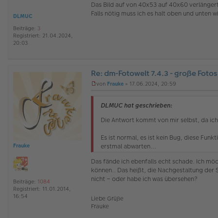
Das Bild auf von 40x53 auf 40x60 verlängert
e
Falls nötig muss ich es halt oben und unten 
l
DLMUC
e
Beiträge:
3
s
Registriert:
21.04.2024,
e
20:03
n
e
r
B
Re: dm-Fotowelt 7.4.3 - große Fotos
e
i
O
von
Frauke
»
17.06.2024, 20:59
t
ff
U
r
l
n
a
i
g
DLMUC hat geschrieben:
g
n
e
e
l
Die Antwort kommt von mir selbst, da ich
e
s
Es ist normal, es ist kein Bug, diese Fun
e
erstmal abwarten...
Frauke
n
e
Das fände ich ebenfalls echt schade. Ich mö
r
können.. Das heißt, die Nachgestaltung der 
B
e
nicht – oder habe ich was übersehen?
Beiträge:
1084
i
Registriert:
11.01.2014,
t
16:54
Liebe Grüße
r
Frauke
a
g