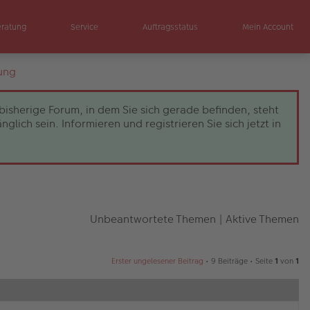
eratung
Service
Auftragsstatus
Mein Account
ung
bisherige Forum, in dem Sie sich gerade befinden, steht
ch sein. Informieren und registrieren Sie sich jetzt in
Unbeantwortete Themen
|
Aktive Themen
Erster ungelesener Beitrag
• 9 Beiträge • Seite
1
von
1