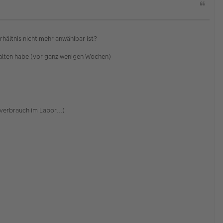
Z
i
t
a
t
rhältnis nicht mehr anwählbar ist?
rhalten habe (vor ganz wenigen Wochen)
lverbrauch im Labor...)