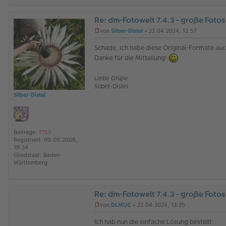
r
B
Re: dm-Fotowelt 7.4.3 - große Fotos
e
i
O
von
Silber-Distel
»
22.04.2024, 12:57
t
ff
U
r
l
n
Schade, ich habe diese Original-Formate auch
a
i
g
Danke für die Mitteilung!
g
n
e
e
l
e
Liebe Grüße
s
Silber-Distel
e
Silber-Distel
n
e
r
B
e
Beiträge:
7159
i
Registriert:
09.09.2008,
t
19:34
r
Gliedstaat:
Baden-
a
Württemberg
g
Re: dm-Fotowelt 7.4.3 - große Fotos
von
DLMUC
»
22.04.2024, 13:25
U
n
Ich hab nun die einfache Lösung bestellt:
g