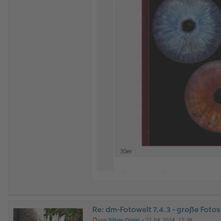
Re: dm-Fotowelt 7.4.3 - große Fotos
O
von
Silber-Distel
»
22.04.2024, 12:28