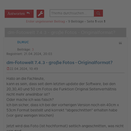
Antworten
Erster ungelesener Beitrag
• 9 Beiträge • Seite
1
von
1
dm-Fotowelt 7.4.3 - große Fotos - Originalformat?
DLMUC
Z
i
Beiträge:
3
t
Registriert:
21.04.2024, 20:03
a
dm-Fotowelt 7.4.3 - große Fotos - Originalformat?
t
22.04.2024, 10:49
U
n
Hallo an die Fachleute,
g
kann es sein, dass seit dem letzten update der Software, bei den
e
20,30,40 und 50 cm Fotos die Funktion Original Seitenverhältnis
l
nicht mehr anwählbar ist?
e
s
Oder mache ich was falsch?
e
Ich bin sicher, dass ich bei der vorherigen Version noch ein 40cm x
n
53cm Format bestellt und korrekt "abgeschnitten" erhalten habe
e
(vor ganz wenigen Wochen)
r
B
e
Jetzt wird das Foto (ist hochformat) seitlich angeschnitten, was nicht
i