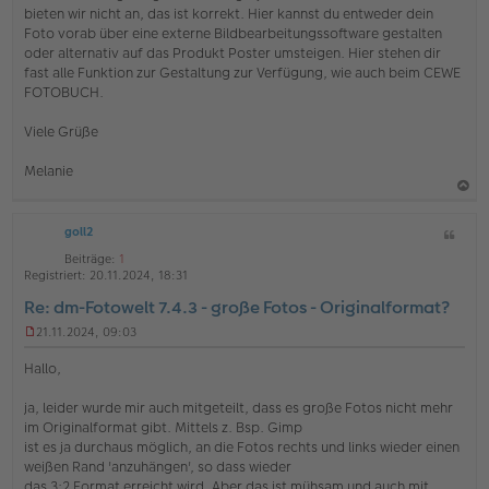
bieten wir nicht an, das ist korrekt. Hier kannst du entweder dein
e
s
Foto vorab über eine externe Bildbearbeitungssoftware gestalten
e
oder alternativ auf das Produkt Poster umsteigen. Hier stehen dir
n
fast alle Funktion zur Gestaltung zur Verfügung, wie auch beim CEWE
e
FOTOBUCH.
r
B
e
Viele Grüße
i
t
Melanie
r
a
g
a
goll2
Z
c
i
h
Beiträge:
1
t
Registriert:
20.11.2024, 18:31
o
a
Re: dm-Fotowelt 7.4.3 - große Fotos - Originalformat?
b
t
e
21.11.2024, 09:03
U
n
n
Hallo,
g
e
ja, leider wurde mir auch mitgeteilt, dass es große Fotos nicht mehr
l
im Originalformat gibt. Mittels z. Bsp. Gimp
e
s
ist es ja durchaus möglich, an die Fotos rechts und links wieder einen
e
weißen Rand 'anzuhängen', so dass wieder
n
das 3:2 Format erreicht wird. Aber das ist mühsam und auch mit