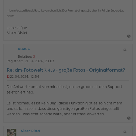
...beim letzten Beispielfoto ist versehentlich 20er Format eingestellt, aber im Prinzip ändert das
nichts...
Liebe Grüße
Silber-Distel
a
DLMUC
Z
c
i
h
Beiträge:
3
t
Registriert:
21.04.2024, 20:03
o
a
Re: dm-Fotowelt 7.4.3 - große Fotos - Originalformat?
b
t
e
22.04.2024, 12:54
U
n
n
Die Antwort kommt von mir selbst, da ich grade mit dem Support
g
telefoniert hab:
e
l
Es ist normal, es ist kein Bug, diese Funktion gibt es so nicht mehr
e
s
und es kann sein, dass diese günstigen großen Fotos eingestellt
e
werden - was echt schade wäre, aber erstmal abwarten...
n
e
a
r
B
Silber-Distel
Z
c
O
e