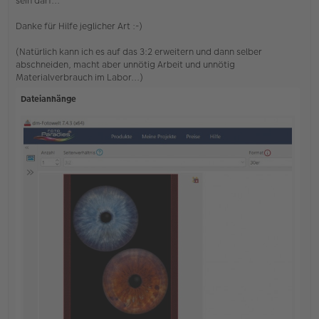
sein darf...
t
r
Danke für Hilfe jeglicher Art :-)
a
g
(Natürlich kann ich es auf das 3:2 erweitern und dann selber
abschneiden, macht aber unnötig Arbeit und unnötig
Materialverbrauch im Labor...)
Dateianhänge