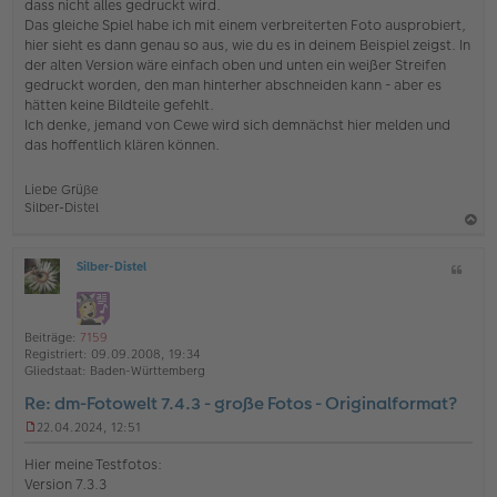
e
dass nicht alles gedruckt wird.
i
Das gleiche Spiel habe ich mit einem verbreiterten Foto ausprobiert,
t
hier sieht es dann genau so aus, wie du es in deinem Beispiel zeigst. In
r
der alten Version wäre einfach oben und unten ein weißer Streifen
a
gedruckt worden, den man hinterher abschneiden kann - aber es
g
hätten keine Bildteile gefehlt.
Ich denke, jemand von Cewe wird sich demnächst hier melden und
das hoffentlich klären können.
Liebe Grüße
Silber-Distel
a
Silber-Distel
Z
c
O
i
h
ff
t
l
o
a
i
Beiträge:
7159
b
t
n
Registriert:
09.09.2008, 19:34
e
e
Gliedstaat:
Baden-Württemberg
n
Re: dm-Fotowelt 7.4.3 - große Fotos - Originalformat?
22.04.2024, 12:51
U
n
Hier meine Testfotos:
g
Version 7.3.3
e