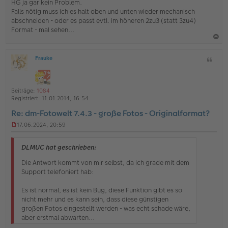
HG ja gar kein Problem.
l
Falls nötig muss ich es halt oben und unten wieder mechanisch
e
s
abschneiden - oder es passt evtl. im höheren 2zu3 (statt 3zu4)
e
Format - mal sehen...
n
e
a
r
B
Frauke
Z
c
O
e
i
h
ff
i
t
l
t
o
a
i
r
Beiträge:
1084
b
t
n
a
Registriert:
11.01.2014, 16:54
e
g
e
Re: dm-Fotowelt 7.4.3 - große Fotos - Originalformat?
n
17.06.2024, 20:59
U
n
g
DLMUC hat geschrieben:
e
l
Die Antwort kommt von mir selbst, da ich grade mit dem
e
Support telefoniert hab:
s
e
Es ist normal, es ist kein Bug, diese Funktion gibt es so
n
nicht mehr und es kann sein, dass diese günstigen
e
r
großen Fotos eingestellt werden - was echt schade wäre,
B
aber erstmal abwarten...
e