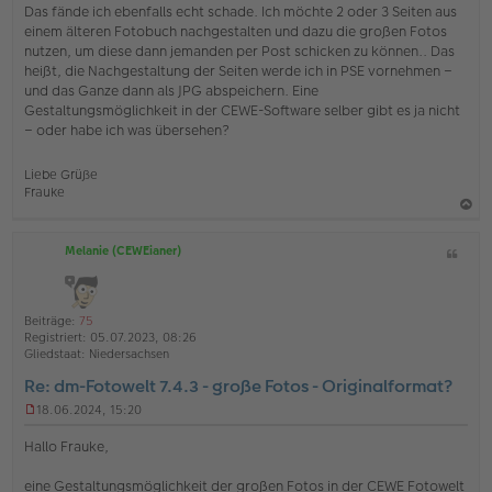
i
Das fände ich ebenfalls echt schade. Ich möchte 2 oder 3 Seiten aus
t
einem älteren Fotobuch nachgestalten und dazu die großen Fotos
r
nutzen, um diese dann jemanden per Post schicken zu können.. Das
a
heißt, die Nachgestaltung der Seiten werde ich in PSE vornehmen –
g
und das Ganze dann als JPG abspeichern. Eine
Gestaltungsmöglichkeit in der CEWE-Software selber gibt es ja nicht
– oder habe ich was übersehen?
Liebe Grüße
Frauke
a
Melanie (CEWEianer)
Z
c
i
h
t
o
a
Beiträge:
75
b
t
Registriert:
05.07.2023, 08:26
e
Gliedstaat:
Niedersachsen
n
Re: dm-Fotowelt 7.4.3 - große Fotos - Originalformat?
18.06.2024, 15:20
U
n
Hallo Frauke,
g
e
eine Gestaltungsmöglichkeit der großen Fotos in der CEWE Fotowelt
l