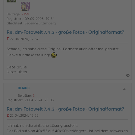
i
h
ff
i
t
l
t
o
a
i
r
Beiträge:
7159
b
t
n
a
Registriert:
09.09.2008, 19:34
e
g
e
Gliedstaat:
Baden-Württemberg
n
Re: dm-Fotowelt 7.4.3 - große Fotos - Originalformat?
22.04.2024, 12:57
U
n
Schade, ich habe diese Original-Formate auch öfter mal genutzt....
g
Danke für die Mitteilung!
e
l
e
Liebe Grüße
s
Silber-Distel
e
n
a
e
r
DLMUC
Z
c
B
i
h
Beiträge:
3
e
t
Registriert:
21.04.2024, 20:03
i
o
a
t
Re: dm-Fotowelt 7.4.3 - große Fotos - Originalformat?
b
t
r
a
e
22.04.2024, 13:25
U
g
n
n
Ich hab nun die einfache Lösung bestellt:
g
Das Bild auf von 40x53 auf 40x60 verlängert - ist bei dem schwarzen
e