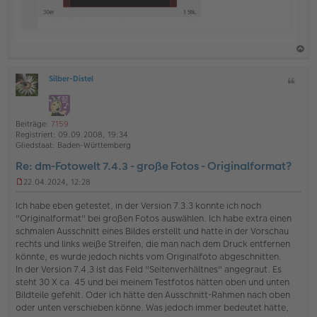
a
Silber-Distel
Z
c
O
i
h
ff
t
l
o
a
i
Beiträge:
7159
b
t
n
Registriert:
09.09.2008, 19:34
e
e
Gliedstaat:
Baden-Württemberg
n
Re: dm-Fotowelt 7.4.3 - große Fotos - Originalformat?
22.04.2024, 12:28
U
n
Ich habe eben getestet, in der Version 7.3.3 konnte ich noch
g
"Originalformat" bei großen Fotos auswählen. Ich habe extra einen
e
schmalen Ausschnitt eines Bildes erstellt und hatte in der Vorschau
l
rechts und links weiße Streifen, die man nach dem Druck entfernen
e
s
könnte, es wurde jedoch nichts vom Originalfoto abgeschnitten.
e
In der Version 7.4.3 ist das Feld "Seitenverhältnes" angegraut. Es
n
steht 30 X ca. 45 und bei meinem Testfotos hätten oben und unten
e
Bildteile gefehlt. Oder ich hätte den Ausschnitt-Rahmen nach oben
r
oder unten verschieben könne. Was jedoch immer bedeutet hätte,
B