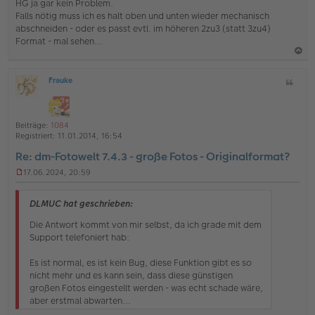
HG ja gar kein Problem.
l
Falls nötig muss ich es halt oben und unten wieder mechanisch
e
s
abschneiden - oder es passt evtl. im höheren 2zu3 (statt 3zu4)
e
Format - mal sehen...
n
e
a
r
B
Frauke
Z
c
O
e
i
h
ff
i
t
l
t
o
a
i
r
Beiträge:
1084
b
t
n
a
Registriert:
11.01.2014, 16:54
e
g
e
Re: dm-Fotowelt 7.4.3 - große Fotos - Originalformat?
n
17.06.2024, 20:59
U
n
g
DLMUC hat geschrieben:
e
l
Die Antwort kommt von mir selbst, da ich grade mit dem
e
Support telefoniert hab:
s
e
Es ist normal, es ist kein Bug, diese Funktion gibt es so
n
nicht mehr und es kann sein, dass diese günstigen
e
r
großen Fotos eingestellt werden - was echt schade wäre,
B
aber erstmal abwarten...
e