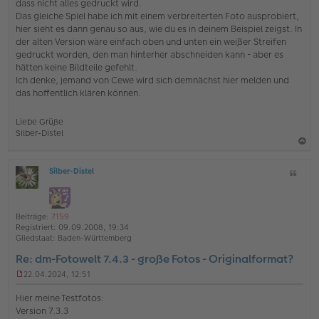
e
dass nicht alles gedruckt wird.
i
Das gleiche Spiel habe ich mit einem verbreiterten Foto ausprobiert,
t
hier sieht es dann genau so aus, wie du es in deinem Beispiel zeigst. In
r
der alten Version wäre einfach oben und unten ein weißer Streifen
a
gedruckt worden, den man hinterher abschneiden kann - aber es
g
hätten keine Bildteile gefehlt.
Ich denke, jemand von Cewe wird sich demnächst hier melden und
das hoffentlich klären können.
Liebe Grüße
Silber-Distel
a
Silber-Distel
Z
c
O
i
h
ff
t
l
o
a
i
Beiträge:
7159
b
t
n
Registriert:
09.09.2008, 19:34
e
e
Gliedstaat:
Baden-Württemberg
n
Re: dm-Fotowelt 7.4.3 - große Fotos - Originalformat?
22.04.2024, 12:51
U
n
Hier meine Testfotos:
g
Version 7.3.3
e