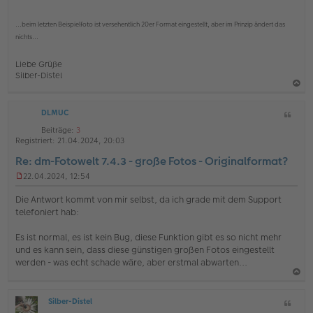
...beim letzten Beispielfoto ist versehentlich 20er Format eingestellt, aber im Prinzip ändert das
nichts...
Liebe Grüße
Silber-Distel
a
DLMUC
Z
c
i
h
Beiträge:
3
t
Registriert:
21.04.2024, 20:03
o
a
Re: dm-Fotowelt 7.4.3 - große Fotos - Originalformat?
b
t
e
22.04.2024, 12:54
U
n
n
Die Antwort kommt von mir selbst, da ich grade mit dem Support
g
telefoniert hab:
e
l
Es ist normal, es ist kein Bug, diese Funktion gibt es so nicht mehr
e
s
und es kann sein, dass diese günstigen großen Fotos eingestellt
e
werden - was echt schade wäre, aber erstmal abwarten...
n
e
a
r
B
Silber-Distel
Z
c
O
e