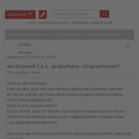
Antworten
Erster ungelesener Beitrag
• 9 Beiträge • Seite
1
von
1
dm-Fotowelt 7.4.3 - große Fotos - Originalformat?
DLMUC
Z
i
Beiträge:
3
t
Registriert:
21.04.2024, 20:03
a
dm-Fotowelt 7.4.3 - große Fotos - Originalformat?
t
22.04.2024, 10:49
U
n
Hallo an die Fachleute,
g
kann es sein, dass seit dem letzten update der Software, bei den
e
20,30,40 und 50 cm Fotos die Funktion Original Seitenverhältnis
l
nicht mehr anwählbar ist?
e
s
Oder mache ich was falsch?
e
Ich bin sicher, dass ich bei der vorherigen Version noch ein 40cm x
n
53cm Format bestellt und korrekt "abgeschnitten" erhalten habe
e
(vor ganz wenigen Wochen)
r
B
e
Jetzt wird das Foto (ist hochformat) seitlich angeschnitten, was nicht
i