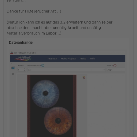
sein darf...
t
r
Danke für Hilfe jeglicher Art :-)
a
g
(Natürlich kann ich es auf das 3:2 erweitern und dann selber
abschneiden, macht aber unnötig Arbeit und unnötig
Materialverbrauch im Labor...)
Dateianhänge