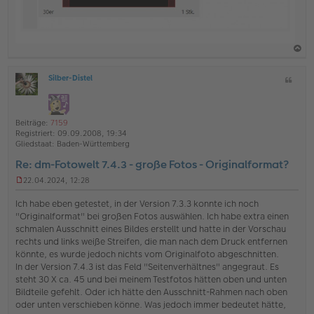
a
Silber-Distel
Z
c
O
i
h
ff
t
l
o
a
i
Beiträge:
7159
b
t
n
Registriert:
09.09.2008, 19:34
e
e
Gliedstaat:
Baden-Württemberg
n
Re: dm-Fotowelt 7.4.3 - große Fotos - Originalformat?
22.04.2024, 12:28
U
n
Ich habe eben getestet, in der Version 7.3.3 konnte ich noch
g
"Originalformat" bei großen Fotos auswählen. Ich habe extra einen
e
schmalen Ausschnitt eines Bildes erstellt und hatte in der Vorschau
l
rechts und links weiße Streifen, die man nach dem Druck entfernen
e
s
könnte, es wurde jedoch nichts vom Originalfoto abgeschnitten.
e
In der Version 7.4.3 ist das Feld "Seitenverhältnes" angegraut. Es
n
steht 30 X ca. 45 und bei meinem Testfotos hätten oben und unten
e
Bildteile gefehlt. Oder ich hätte den Ausschnitt-Rahmen nach oben
r
oder unten verschieben könne. Was jedoch immer bedeutet hätte,
B