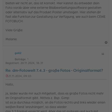
bieten wir nicht an, das ist korrekt. Hier kannst du entweder dein
e
s
Foto vorab über eine externe Bildbearbeitungssoftware gestalten
e
oder alternativ auf das Produkt Poster umsteigen. Hier stehen dir
n
fast alle Funktion zur Gestaltung zur Verfügung, wie auch beim CEWE
e
FOTOBUCH.
r
B
e
Viele Grüße
i
t
Melanie
r
a
g
a
goll2
Z
c
i
h
Beiträge:
1
t
Registriert:
20.11.2024, 18:31
o
a
Re: dm-Fotowelt 7.4.3 - große Fotos - Originalformat?
b
t
e
21.11.2024, 09:03
U
n
n
Hallo,
g
e
ja, leider wurde mir auch mitgeteilt, dass es große Fotos nicht mehr
l
im Originalformat gibt. Mittels z. Bsp. Gimp
e
s
ist es ja durchaus möglich, an die Fotos rechts und links wieder einen
e
weißen Rand 'anzuhängen', so dass wieder
n
das 3:2 Format erreicht wird. Aber das ist mühsam und auch mit