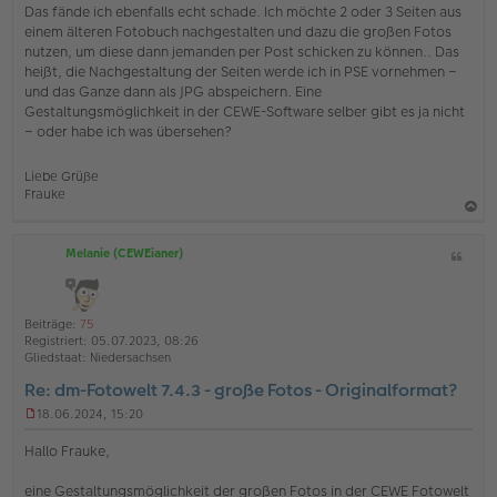
i
Das fände ich ebenfalls echt schade. Ich möchte 2 oder 3 Seiten aus
t
einem älteren Fotobuch nachgestalten und dazu die großen Fotos
r
nutzen, um diese dann jemanden per Post schicken zu können.. Das
a
heißt, die Nachgestaltung der Seiten werde ich in PSE vornehmen –
g
und das Ganze dann als JPG abspeichern. Eine
Gestaltungsmöglichkeit in der CEWE-Software selber gibt es ja nicht
– oder habe ich was übersehen?
Liebe Grüße
Frauke
a
Melanie (CEWEianer)
Z
c
i
h
t
o
a
Beiträge:
75
b
t
Registriert:
05.07.2023, 08:26
e
Gliedstaat:
Niedersachsen
n
Re: dm-Fotowelt 7.4.3 - große Fotos - Originalformat?
18.06.2024, 15:20
U
n
Hallo Frauke,
g
e
eine Gestaltungsmöglichkeit der großen Fotos in der CEWE Fotowelt
l