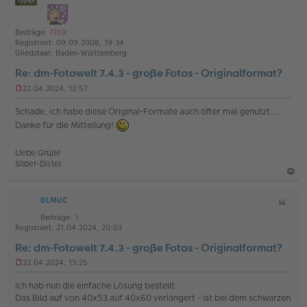
i
h
ff
i
t
l
t
o
a
i
r
Beiträge:
7159
b
t
n
a
Registriert:
09.09.2008, 19:34
e
g
e
Gliedstaat:
Baden-Württemberg
n
Re: dm-Fotowelt 7.4.3 - große Fotos - Originalformat?
22.04.2024, 12:57
U
n
Schade, ich habe diese Original-Formate auch öfter mal genutzt....
g
Danke für die Mitteilung!
e
l
e
Liebe Grüße
s
Silber-Distel
e
n
a
e
r
DLMUC
Z
c
B
i
h
Beiträge:
3
e
t
Registriert:
21.04.2024, 20:03
i
o
a
t
Re: dm-Fotowelt 7.4.3 - große Fotos - Originalformat?
b
t
r
a
e
22.04.2024, 13:25
U
g
n
n
Ich hab nun die einfache Lösung bestellt:
g
Das Bild auf von 40x53 auf 40x60 verlängert - ist bei dem schwarzen
e