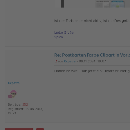
Ist der Farbeimer nicht aktiv, ist die Design
Liebe Grüße
Spica
Re: Postkarten Farbe Clipart in Vor
von
Xxpetra
»
08.11.2024, 19:07
U
n
Danke ihr zwei. Hab jetzt ein Clipart drüber g
g
e
l
Xxpetra
e
s
e
n
e
Beiträge:
252
r
Registriert:
15.08.2013,
B
19:23
e
i
t
r