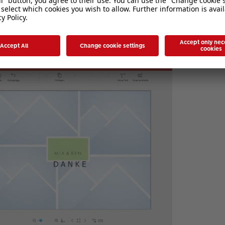
lage ändern
arbeimer gibt. Dort kannst Du die Designfarbe entsprechend der dort gezeigt