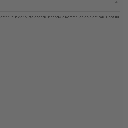
Z
i
t
a
echtecks in der Mitte ändern. Irgendwie komme ich da nicht ran. Habt ihr
t