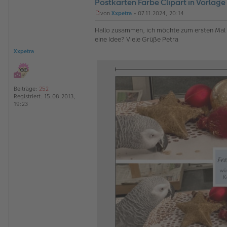
Postkarten Farbe Clipart in Vorlag
von
Xxpetra
»
07.11.2024, 20:14
U
n
Hallo zusammen, ich möchte zum ersten Mal Po
g
eine Idee? Viele Grüße Petra
e
l
Xxpetra
e
s
e
n
e
Beiträge:
252
r
Registriert:
15.08.2013,
B
19:23
e
i
t
r
a
g