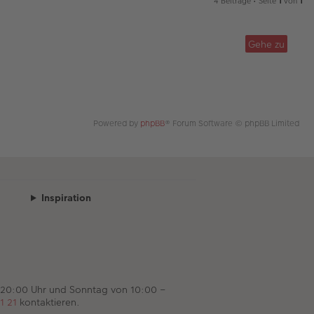
4 Beiträge • Seite
1
von
1
c
h
o
Gehe zu
b
e
n
Powered by
phpBB
® Forum Software © phpBB Limited
Inspiration
 20:00 Uhr und Sonntag von 10:00 –
1 21
kontaktieren.