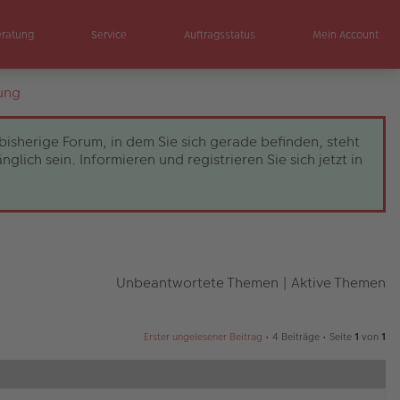
eratung
Service
Auftragsstatus
Mein Account
ung
bisherige Forum, in dem Sie sich gerade befinden, steht
ch sein. Informieren und registrieren Sie sich jetzt in
Unbeantwortete Themen
|
Aktive Themen
Erster ungelesener Beitrag
• 4 Beiträge • Seite
1
von
1