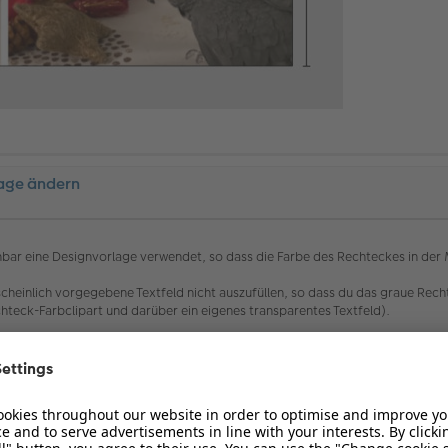
lage ändern
enbar eine Designvorlage verwendet, so dass die Farbe des Rechteckes in der
scheinlich vorgegebene Textfeld nicht auszufüllen, so dass du das graue Re
hteck-Farbclipart und darüber ein eigenes transparentes Textfeld).
eier Gestaltung zu wählen. Als Ausgangspunkt für eine annähernd gleiche Gesta
 Farbhintergrund angeordnet, wobei du das Textfeld ja mit einem beliebig bre