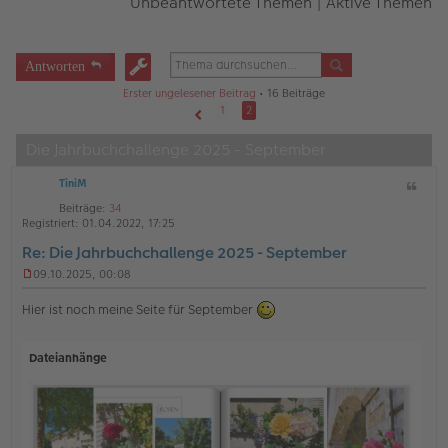
Unbeantwortete Themen
|
Aktive Themen
Antworten
Erster ungelesener Beitrag
• 16 Beiträge
1
2
Vorherige
Die Jahrbuchchallenge 2025 - September
TiniM
Z
i
Beiträge:
34
t
Registriert:
01.04.2022, 17:25
a
Re: Die Jahrbuchchallenge 2025 - September
t
09.10.2025, 00:08
U
n
Hier ist noch meine Seite für September
g
e
l
Dateianhänge
e
s
e
n
e
r