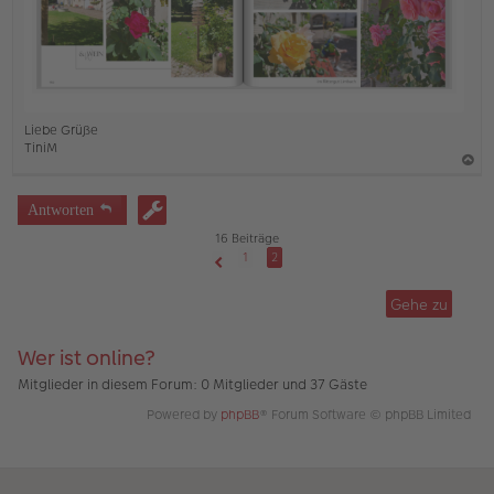
B
e
i
t
r
a
g
Liebe Grüße
TiniM
a
c
Antworten
h
16 Beiträge
o
1
2
Vorherige
b
Gehe zu
e
n
Wer ist online?
Mitglieder in diesem Forum: 0 Mitglieder und 37 Gäste
Powered by
phpBB
® Forum Software © phpBB Limited