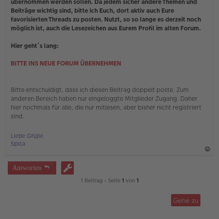
übernommen werden sollen. Da jedem sicher andere Themen und
B
e
Beiträge wichtig sind, bitte ich Euch, dort aktiv auch Eure
i
favorisierten Threads zu posten. Nutzt, so so lange es derzeit noch
t
möglich ist, auch die Lesezeichen aus Eurem Profil im alten Forum.
r
a
Hier geht´s lang:
g
BITTE INS NEUE FORUM ÜBERNEHMEN
Bitte entschuldigt, dass ich diesen Beitrag doppelt poste. Zum
anderen Bereich haben nur eingeloggte Mitglieder Zugang. Daher
hier nochmals für alle, die nur mitlesen, aber bisher nicht registriert
sind.
Liebe Grüße
Spica
a
Antworten
c
1 Beitrag • Seite
1
von
1
h
o
Gehe zu
b
e