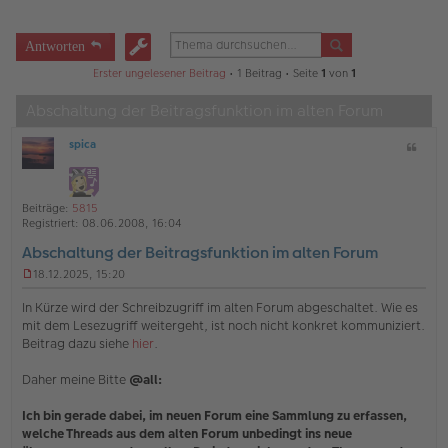
Antworten
Erster ungelesener Beitrag
• 1 Beitrag • Seite
1
von
1
Abschaltung der Beitragsfunktion im alten Forum
spica
Z
O
i
ff
t
l
a
i
Beiträge:
5815
t
n
Registriert:
08.06.2008, 16:04
e
Abschaltung der Beitragsfunktion im alten Forum
18.12.2025, 15:20
U
n
In Kürze wird der Schreibzugriff im alten Forum abgeschaltet. Wie es
g
mit dem Lesezugriff weitergeht, ist noch nicht konkret kommuniziert.
e
Beitrag dazu siehe
hier
.
l
e
s
Daher meine Bitte
@all:
e
n
Ich bin gerade dabei, im neuen Forum eine Sammlung zu erfassen,
e
welche Threads aus dem alten Forum unbedingt ins neue
r