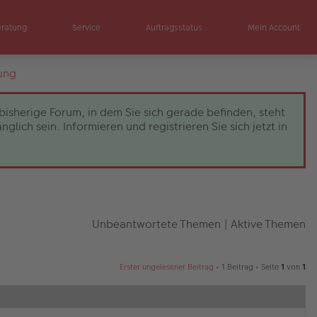
eratung
Service
Auftragsstatus
Mein Account
ung
bisherige Forum, in dem Sie sich gerade befinden, steht
ch sein. Informieren und registrieren Sie sich jetzt in
Unbeantwortete Themen
|
Aktive Themen
Erster ungelesener Beitrag
• 1 Beitrag • Seite
1
von
1