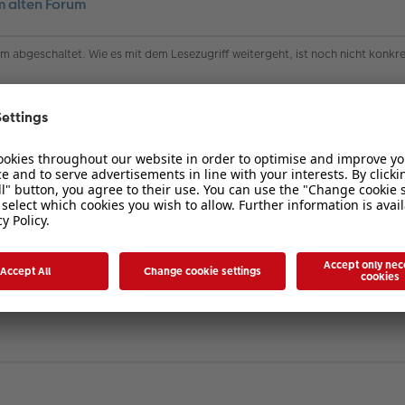
m alten Forum
rum abgeschaltet. Wie es mit dem Lesezugriff weitergeht, ist noch nicht konkr
 Sammlung zu erfassen, welche Threads aus dem alten Forum unbedingt ins 
ktiv auch Eure favorisierten Threads zu posten. Nutzt, so so lange es derzeit 
doppelt poste. Zum anderen Bereich haben nur eingeloggte Mitglieder Zugang. D