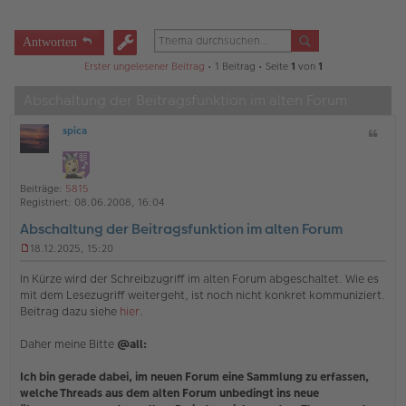
Antworten
Erster ungelesener Beitrag
• 1 Beitrag • Seite
1
von
1
Abschaltung der Beitragsfunktion im alten Forum
spica
Z
O
i
ff
t
l
a
i
Beiträge:
5815
t
n
Registriert:
08.06.2008, 16:04
e
Abschaltung der Beitragsfunktion im alten Forum
18.12.2025, 15:20
U
n
In Kürze wird der Schreibzugriff im alten Forum abgeschaltet. Wie es
g
mit dem Lesezugriff weitergeht, ist noch nicht konkret kommuniziert.
e
Beitrag dazu siehe
hier
.
l
e
s
Daher meine Bitte
@all:
e
n
Ich bin gerade dabei, im neuen Forum eine Sammlung zu erfassen,
e
welche Threads aus dem alten Forum unbedingt ins neue
r