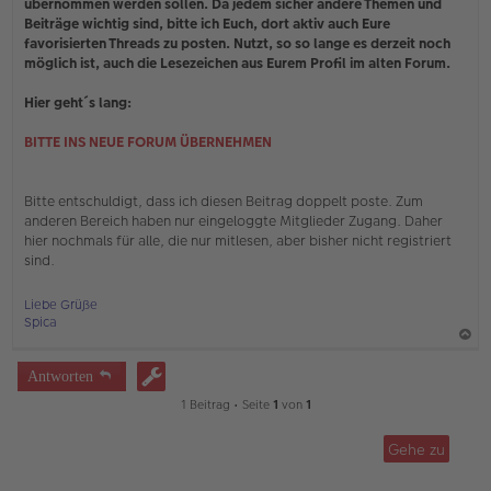
übernommen werden sollen. Da jedem sicher andere Themen und
B
e
Beiträge wichtig sind, bitte ich Euch, dort aktiv auch Eure
i
favorisierten Threads zu posten. Nutzt, so so lange es derzeit noch
t
möglich ist, auch die Lesezeichen aus Eurem Profil im alten Forum.
r
a
Hier geht´s lang:
g
BITTE INS NEUE FORUM ÜBERNEHMEN
Bitte entschuldigt, dass ich diesen Beitrag doppelt poste. Zum
anderen Bereich haben nur eingeloggte Mitglieder Zugang. Daher
hier nochmals für alle, die nur mitlesen, aber bisher nicht registriert
sind.
Liebe Grüße
Spica
a
Antworten
c
1 Beitrag • Seite
1
von
1
h
o
Gehe zu
b
e