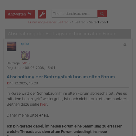
Antworten
Erster ungelesener Beitrag
• 1 Beitrag • Seite
1
von
1
Abschaltung der Beitragsfunktion im alten Forum
spica
Z
O
i
ff
t
l
a
i
Beiträge:
5815
t
n
Registriert:
08.06.2008, 16:04
e
Abschaltung der Beitragsfunktion im alten Forum
18.12.2025, 15:20
U
n
In Kürze wird der Schreibzugriff im alten Forum abgeschaltet. Wie es
g
mit dem Lesezugriff weitergeht, ist noch nicht konkret kommuniziert.
e
Beitrag dazu siehe
hier
.
l
e
s
Daher meine Bitte
@all:
e
n
Ich bin gerade dabei, im neuen Forum eine Sammlung zu erfassen,
e
welche Threads aus dem alten Forum unbedingt ins neue
r