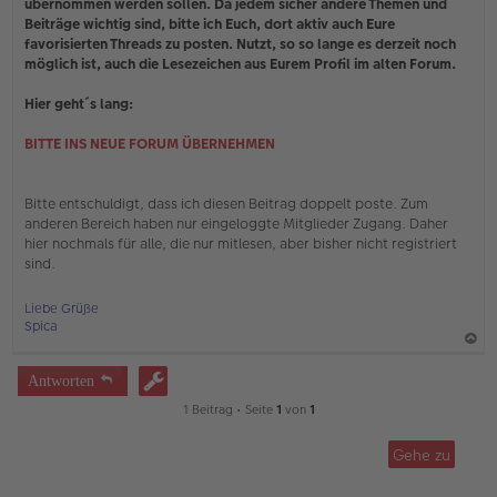
übernommen werden sollen. Da jedem sicher andere Themen und
B
e
Beiträge wichtig sind, bitte ich Euch, dort aktiv auch Eure
i
favorisierten Threads zu posten. Nutzt, so so lange es derzeit noch
t
möglich ist, auch die Lesezeichen aus Eurem Profil im alten Forum.
r
a
Hier geht´s lang:
g
BITTE INS NEUE FORUM ÜBERNEHMEN
Bitte entschuldigt, dass ich diesen Beitrag doppelt poste. Zum
anderen Bereich haben nur eingeloggte Mitglieder Zugang. Daher
hier nochmals für alle, die nur mitlesen, aber bisher nicht registriert
sind.
Liebe Grüße
Spica
a
Antworten
c
1 Beitrag • Seite
1
von
1
h
o
Gehe zu
b
e