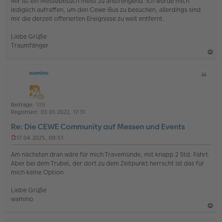
Mir ist ein Messebesuch meist zu anstrengend. Ich würde mich
g
lediglich aufraffen, um den Cewe-Bus zu besuchen, allerdings sind
e
mir die derzeit offerierten Ereignisse zu weit entfernt.
l
e
s
Liebe Grüße
e
Traumfänger
n
e
a
r
B
wamino
Z
c
e
i
h
i
t
t
o
a
r
Beiträge:
109
b
t
a
Registriert:
03.01.2022, 17:31
g
e
Re: Die CEWE Community auf Messen und Events
n
17.04.2025, 09:51
U
n
Am nächsten dran wäre für mich Travemünde, mit knapp 2 Std. Fahrt.
g
Aber bei dem Trubel, der dort zu dem Zeitpunkt herrscht ist das für
e
mich keine Option.
l
e
s
Liebe Grüße
e
wamino
n
e
a
r