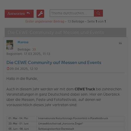
Antworten
Erster ungelesener Beitrag
• 13 Beiträge • Seite
1
von
1
Die CEWE Community auf Messen und Events
Maresa
Z
O
i
Beiträge:
39
ff
t
Registriert:
17.03.2025, 11:13
l
a
i
Die CEWE Community auf Messen und Events
t
n
e
09.04.2025, 12:10
U
n
Hallo in die Runde,
g
e
Auch in diesem Jahr werden wir mit dem
CEWE Truck
bei zahlreichen
l
Veranstaltungen in ganz Deutschland dabei sein. Hier ein Überblick
e
s
über die Messen, Feste und Fotofestivals, auf denen wir
e
voraussichtlich dieses Jahr vertreten sind:
n
e
r
B
e
i