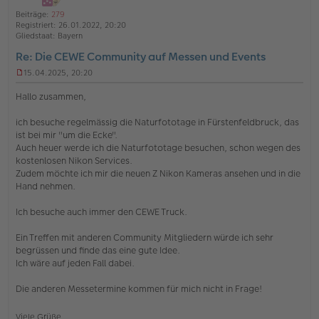
o
a
Beiträge:
279
b
t
Registriert:
26.01.2022, 20:20
e
Gliedstaat:
Bayern
n
Re: Die CEWE Community auf Messen und Events
15.04.2025, 20:20
U
n
Hallo zusammen,
g
e
ich besuche regelmässig die Naturfototage in Fürstenfeldbruck, das
l
ist bei mir "um die Ecke".
e
s
Auch heuer werde ich die Naturfototage besuchen, schon wegen des
e
kostenlosen Nikon Services.
n
Zudem möchte ich mir die neuen Z Nikon Kameras ansehen und in die
e
Hand nehmen.
r
B
e
Ich besuche auch immer den CEWE Truck.
i
t
Ein Treffen mit anderen Community Mitgliedern würde ich sehr
r
begrüssen und finde das eine gute Idee.
a
Ich wäre auf jeden Fall dabei.
g
Die anderen Messetermine kommen für mich nicht in Frage!
Viele Grüße