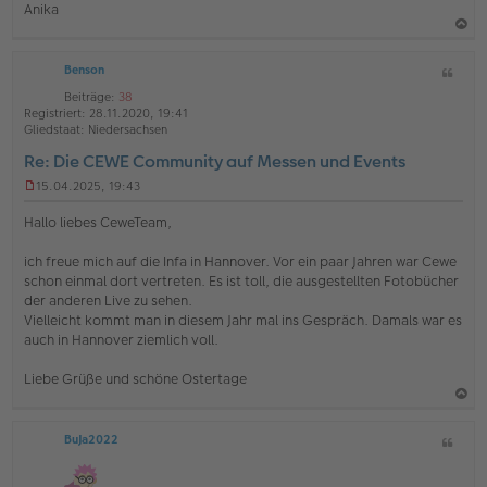
Anika
g
a
Benson
Z
c
i
h
Beiträge:
38
t
Registriert:
28.11.2020, 19:41
o
a
Gliedstaat:
Niedersachsen
b
t
Re: Die CEWE Community auf Messen und Events
e
15.04.2025, 19:43
n
U
n
Hallo liebes CeweTeam,
g
e
ich freue mich auf die Infa in Hannover. Vor ein paar Jahren war Cewe
l
schon einmal dort vertreten. Es ist toll, die ausgestellten Fotobücher
e
s
der anderen Live zu sehen.
e
Vielleicht kommt man in diesem Jahr mal ins Gespräch. Damals war es
n
auch in Hannover ziemlich voll.
e
r
Liebe Grüße und schöne Ostertage
B
e
i
a
t
BuJa2022
Z
c
r
i
a
h
g
t