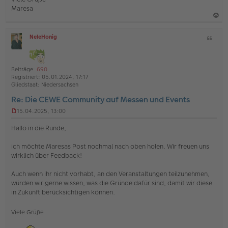
Maresa
a
NeleHonig
Z
c
O
i
h
ff
t
l
o
a
i
Beiträge:
690
b
t
n
Registriert:
05.01.2024, 17:17
e
e
Gliedstaat:
Niedersachsen
n
Re: Die CEWE Community auf Messen und Events
15.04.2025, 13:00
U
n
Hallo in die Runde,
g
e
ich möchte Maresas Post nochmal nach oben holen. Wir freuen uns
l
wirklich über Feedback!
e
s
e
Auch wenn ihr nicht vorhabt, an den Veranstaltungen teilzunehmen,
n
würden wir gerne wissen, was die Gründe dafür sind, damit wir diese
e
in Zukunft berücksichtigen können.
r
B
e
Viele Grüße
i
t