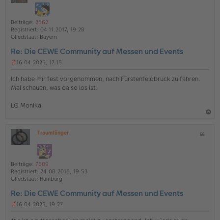
i
a
h
ff
g
t
l
o
a
i
Beiträge:
2562
b
t
n
Registriert:
04.11.2017, 19:28
e
e
Gliedstaat:
Bayern
n
Re: Die CEWE Community auf Messen und Events
16.04.2025, 17:15
U
n
Ich habe mir fest vorgenommen, nach Fürstenfeldbruck zu fahren.
g
Mal schauen, was da so los ist.
e
l
LG Monika
e
s
e
a
n
Traumfänger
Z
c
e
O
i
r
h
ff
B
t
l
o
e
a
i
i
Beiträge:
7509
b
t
n
t
Registriert:
24.08.2016, 19:53
e
e
r
Gliedstaat:
Hamburg
a
n
Re: Die CEWE Community auf Messen und Events
g
16.04.2025, 19:27
U
n