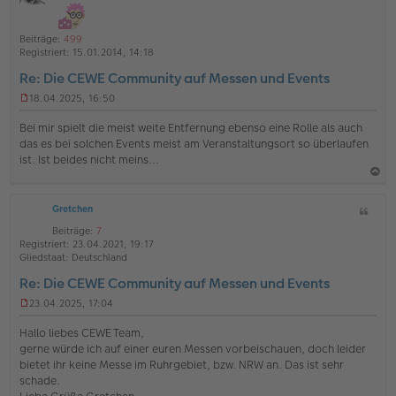
h
ff
t
l
o
a
i
Beiträge:
499
b
t
n
Registriert:
15.01.2014, 14:18
e
e
Re: Die CEWE Community auf Messen und Events
n
18.04.2025, 16:50
U
n
Bei mir spielt die meist weite Entfernung ebenso eine Rolle als auch
g
das es bei solchen Events meist am Veranstaltungsort so überlaufen
e
ist. Ist beides nicht meins...
l
e
s
a
e
Gretchen
Z
c
n
i
e
h
Beiträge:
7
t
r
Registriert:
23.04.2021, 19:17
o
B
a
Gliedstaat:
Deutschland
e
b
t
Re: Die CEWE Community auf Messen und Events
i
e
t
23.04.2025, 17:04
r
n
U
a
n
Hallo liebes CEWE Team,
g
g
gerne würde ich auf einer euren Messen vorbeischauen, doch leider
e
bietet ihr keine Messe im Ruhrgebiet, bzw. NRW an. Das ist sehr
l
schade.
e
s