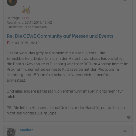
c
O
i
h
ff
t
l
o
a
i
Beiträge:
1419
b
t
n
Registriert:
25.11.2011, 18:42
e
e
Gliedstaat:
Niedersachsen
n
Re: Die CEWE Community auf Messen und Events
18.04.2025, 16:40
U
n
Das ist wohl das größte Problem mit diesen Events - die
g
Erreichbarkeit. Dabei bin ich in der Hinsicht durchaus leidensfähig,
e
die Photo+Adventure in Duisburg war trotz 300 km Anreise immer im
l
Programm, nun ist sie eingestellt. Dasselbe mit der Photopia im
e
s
Hamburg, mit 150 km fast schon im Nahbereich - ebenfalls
e
eingestellt.
n
e
Und alles andere ist tatsächlich entfernungsmäßig nichts mehr für
r
mich...
B
e
i
PS: Die Infa in Hannover ist natürlich vor der Haustür, nur da bin ich
t
nicht die richtige Zielgruppe.
r
a
g
a
Starliner
Z
c
O
i