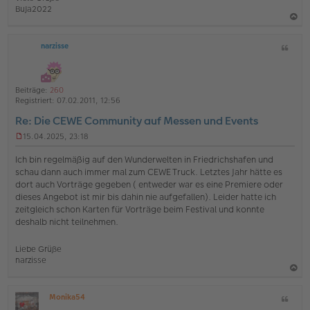
BuJa2022
a
narzisse
Z
c
i
h
t
o
a
Beiträge:
260
b
t
Registriert:
07.02.2011, 12:56
e
Re: Die CEWE Community auf Messen und Events
n
15.04.2025, 23:18
U
n
Ich bin regelmäßig auf den Wunderwelten in Friedrichshafen und
g
schau dann auch immer mal zum CEWE Truck. Letztes Jahr hätte es
e
dort auch Vorträge gegeben ( entweder war es eine Premiere oder
l
dieses Angebot ist mir bis dahin nie aufgefallen). Leider hatte ich
e
s
zeitgleich schon Karten für Vorträge beim Festival und konnte
e
deshalb nicht teilnehmen.
n
e
r
Liebe Grüße
B
narzisse
e
i
a
t
Monika54
Z
c
r
O