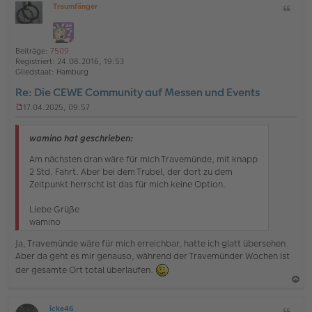
B
Traumfänger
Z
c
O
e
i
h
ff
i
t
l
t
o
a
i
r
Beiträge:
7509
b
t
n
a
Registriert:
24.08.2016, 19:53
e
g
e
Gliedstaat:
Hamburg
n
Re: Die CEWE Community auf Messen und Events
17.04.2025, 09:57
U
n
g
wamino hat geschrieben:
e
l
Am nächsten dran wäre für mich Travemünde, mit knapp
e
2 Std. Fahrt. Aber bei dem Trubel, der dort zu dem
s
Zeitpunkt herrscht ist das für mich keine Option.
e
n
Liebe Grüße
e
r
wamino
B
e
Ja, Travemünde wäre für mich erreichbar, hatte ich glatt übersehen.
i
Aber da geht es mir genauso, während der Travemünder Wochen ist
t
der gesamte Ort total überlaufen.
r
a
g
a
icke46
Z