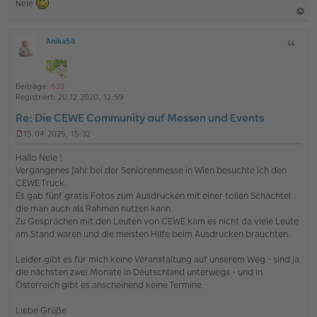
Nele
r
a
g
a
Anika58
Z
c
O
i
h
ff
t
l
o
a
i
Beiträge:
633
b
t
n
Registriert:
20.12.2020, 12:59
e
e
Re: Die CEWE Community auf Messen und Events
n
15.04.2025, 15:32
U
n
Hallo Nele !
g
Vergangenes Jahr bei der Seniorenmesse in Wien besuchte ich den
e
CEWE Truck.
l
Es gab fünf gratis Fotos zum Ausdrucken mit einer tollen Schachtel
e
s
die man auch als Rahmen nutzen kann.
e
Zu Gesprächen mit den Leuten von CEWE kam es nicht da viele Leute
n
am Stand waren und die meisten Hilfe beim Ausdrucken brauchten.
e
r
Leider gibt es für mich keine Veranstaltung auf unserem Weg - sind ja
B
e
die nächsten zwei Monate in Deutschland unterwegs - und in
i
Österreich gibt es anscheinend keine Termine.
t
r
Liebe Grüße
a