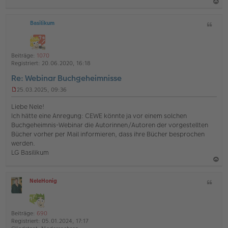
a
g
a
Basilikum
Z
c
i
h
t
o
a
Beiträge:
1070
b
t
Registriert:
20.06.2020, 16:18
e
Re: Webinar Buchgeheimnisse
n
25.03.2025, 09:36
U
n
Liebe Nele!
g
Ich hätte eine Anregung: CEWE könnte ja vor einem solchen
e
Buchgeheimnis-Webinar die Autorinnen/Autoren der vorgestellten
l
Bücher vorher per Mail informieren, dass ihre Bücher besprochen
e
s
werden.
e
LG Basilikum
n
e
a
r
B
NeleHonig
Z
c
O
e
i
h
ff
i
t
l
t
o
a
i
r
Beiträge:
690
b
t
n
a
Registriert:
05.01.2024, 17:17
e
g