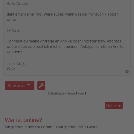
n
Hallo Asiafan,
g
e
danke für deine Info. Wäre super, wenn das bei mir auch klappen
l
würde.
e
s
e
@ Nele
n
e
Könntest du meine Anfrage an Annika oder Thorsten bzw. Andreas
r
weiterleiten oder soll ich mich mit meinem Anliegen direkt an Annika
B
e
wenden?
i
t
Liebe Grüße
r
Yorck
a
g
a
c
Antworten
h
6 Beiträge • Seite
1
von
1
o
b
Gehe zu
e
n
Wer ist online?
Mitglieder in diesem Forum: 0 Mitglieder und 2 Gäste