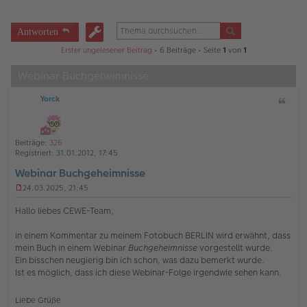
Antworten
Erster ungelesener Beitrag
• 6 Beiträge • Seite
1
von
1
Webinar Buchgeheimnisse
Yorck
Z
i
t
a
Beiträge:
326
t
Registriert:
31.01.2012, 17:45
Webinar Buchgeheimnisse
24.03.2025, 21:45
U
n
Hallo liebes CEWE-Team,
g
e
in einem Kommentar zu meinem Fotobuch BERLIN wird erwähnt, dass
l
mein Buch in einem Webinar
Buchgeheimnisse
vorgestellt wurde.
e
s
Ein bisschen neugierig bin ich schon, was dazu bemerkt wurde.
e
Ist es möglich, dass ich diese Webinar-Folge irgendwie sehen kann.
n
e
r
Liebe Grüße