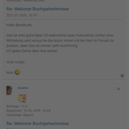
e
Gliedstaat:
Niedersachsen
n
Re: Webinar Buchgeheimnisse
25.03.2025, 10:07
U
n
Hallo Basilikum,
g
e
das ist eine gute Idee! Ich bekomme zwar manchmal vorher eine
l
Mitteilung und versuche die Autor:innen vorher hier im Forum zu
e
s
posten, aber das ist immer sehr kurzfristig.
e
Ich gebe Deine Idee mal weiter.
n
e
r
Viele Grüße
B
e
Nele
i
t
a
r
a
Asiafan
Z
c
O
g
i
h
ff
t
l
o
a
i
Beiträge:
1538
b
t
n
Registriert:
13.05.2019, 13:44
e
e
Gliedstaat:
Bayern
n
Re: Webinar Buchgeheimnisse