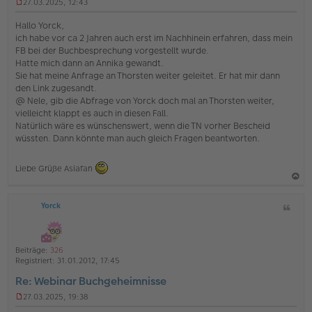
27.03.2025, 12:43
U
n
Hallo Yorck,
g
ich habe vor ca 2 Jahren auch erst im Nachhinein erfahren, dass mein
e
FB bei der Buchbesprechung vorgestellt wurde.
l
Hatte mich dann an Annika gewandt.
e
s
Sie hat meine Anfrage an Thorsten weiter geleitet. Er hat mir dann
e
den Link zugesandt.
n
@ Nele, gib die Abfrage von Yorck doch mal an Thorsten weiter,
e
vielleicht klappt es auch in diesen Fall.
r
Natürlich wäre es wünschenswert, wenn die TN vorher Bescheid
B
e
wüssten. Dann könnte man auch gleich Fragen beantworten.
i
t
r
Liebe Grüße Asiafan
a
g
a
Yorck
Z
c
i
h
t
o
a
Beiträge:
326
b
t
Registriert:
31.01.2012, 17:45
e
Re: Webinar Buchgeheimnisse
n
27.03.2025, 19:38
U