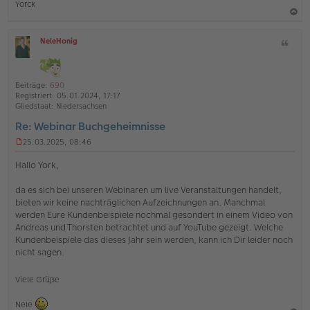
B
Yorck
e
i
a
t
NeleHonig
Z
c
r
O
i
a
h
ff
g
t
l
o
a
i
Beiträge:
690
b
t
n
Registriert:
05.01.2024, 17:17
e
e
Gliedstaat:
Niedersachsen
n
Re: Webinar Buchgeheimnisse
25.03.2025, 08:46
U
n
Hallo York,
g
e
da es sich bei unseren Webinaren um live Veranstaltungen handelt,
l
bieten wir keine nachträglichen Aufzeichnungen an. Manchmal
e
s
werden Eure Kundenbeispiele nochmal gesondert in einem Video von
e
Andreas und Thorsten betrachtet und auf YouTube gezeigt. Welche
n
Kundenbeispiele das dieses Jahr sein werden, kann ich Dir leider noch
e
nicht sagen.
r
B
e
Viele Grüße
i
t
Nele
r