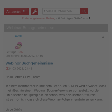
Antworten
Erster ungelesener Beitrag
• 6 Beiträge • Seite
1
von
1
Webinar Buchgeheimnisse
Yorck
Z
i
t
a
Beiträge:
326
t
Registriert:
31.01.2012, 17:45
Webinar Buchgeheimnisse
24.03.2025, 21:45
U
n
Hallo liebes CEWE-Team,
g
e
in einem Kommentar zu meinem Fotobuch BERLIN wird erwähnt, dass
l
mein Buch in einem Webinar
Buchgeheimnisse
vorgestellt wurde.
e
s
Ein bisschen neugierig bin ich schon, was dazu bemerkt wurde.
e
Ist es möglich, dass ich diese Webinar-Folge irgendwie sehen kann.
n
e
r
Liebe Grüße