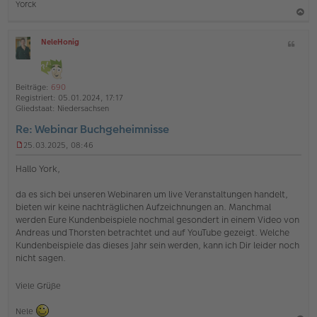
B
Yorck
e
i
a
t
NeleHonig
Z
c
r
O
i
a
h
ff
g
t
l
o
a
i
Beiträge:
690
b
t
n
Registriert:
05.01.2024, 17:17
e
e
Gliedstaat:
Niedersachsen
n
Re: Webinar Buchgeheimnisse
25.03.2025, 08:46
U
n
Hallo York,
g
e
da es sich bei unseren Webinaren um live Veranstaltungen handelt,
l
bieten wir keine nachträglichen Aufzeichnungen an. Manchmal
e
s
werden Eure Kundenbeispiele nochmal gesondert in einem Video von
e
Andreas und Thorsten betrachtet und auf YouTube gezeigt. Welche
n
Kundenbeispiele das dieses Jahr sein werden, kann ich Dir leider noch
e
nicht sagen.
r
B
e
Viele Grüße
i
t
Nele
r