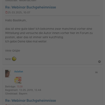
e
Gliedstaat:
Niedersachsen
n
Re: Webinar Buchgeheimnisse
25.03.2025, 10:07
U
n
Hallo Basilikum,
g
e
das ist eine gute Idee! Ich bekomme zwar manchmal vorher eine
l
Mitteilung und versuche die Autor:innen vorher hier im Forum zu
e
s
posten, aber das ist immer sehr kurzfristig.
e
Ich gebe Deine Idee mal weiter.
n
e
r
Viele Grüße
B
e
Nele
i
t
a
r
a
Asiafan
Z
c
O
g
i
h
ff
t
l
o
a
i
Beiträge:
1538
b
t
n
Registriert:
13.05.2019, 13:44
e
e
Gliedstaat:
Bayern
n
Re: Webinar Buchgeheimnisse