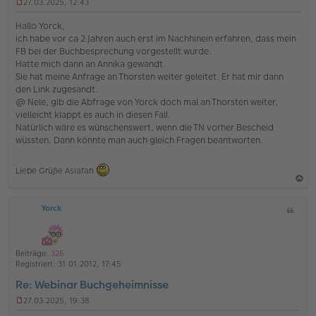
27.03.2025, 12:43
U
n
Hallo Yorck,
g
ich habe vor ca 2 Jahren auch erst im Nachhinein erfahren, dass mein
e
FB bei der Buchbesprechung vorgestellt wurde.
l
Hatte mich dann an Annika gewandt.
e
s
Sie hat meine Anfrage an Thorsten weiter geleitet. Er hat mir dann
e
den Link zugesandt.
n
@ Nele, gib die Abfrage von Yorck doch mal an Thorsten weiter,
e
vielleicht klappt es auch in diesen Fall.
r
Natürlich wäre es wünschenswert, wenn die TN vorher Bescheid
B
e
wüssten. Dann könnte man auch gleich Fragen beantworten.
i
t
r
Liebe Grüße Asiafan
a
g
a
Yorck
Z
c
i
h
t
o
a
Beiträge:
326
b
t
Registriert:
31.01.2012, 17:45
e
Re: Webinar Buchgeheimnisse
n
27.03.2025, 19:38
U