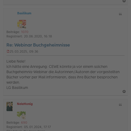
a
g
a
Basilikum
Z
c
i
h
t
o
a
Beiträge:
1070
b
t
Registriert:
20.06.2020, 16:18
e
Re: Webinar Buchgeheimnisse
n
25.03.2025, 09:36
U
n
Liebe Nele!
g
Ich hätte eine Anregung: CEWE könnte ja vor einem solchen
e
Buchgeheimnis-Webinar die Autorinnen/Autoren der vorgestellten
l
Bücher vorher per Mail informieren, dass ihre Bücher besprochen
e
s
werden.
e
LG Basilikum
n
e
a
r
B
NeleHonig
Z
c
O
e
i
h
ff
i
t
l
t
o
a
i
r
Beiträge:
690
b
t
n
a
Registriert:
05.01.2024, 17:17
e
g