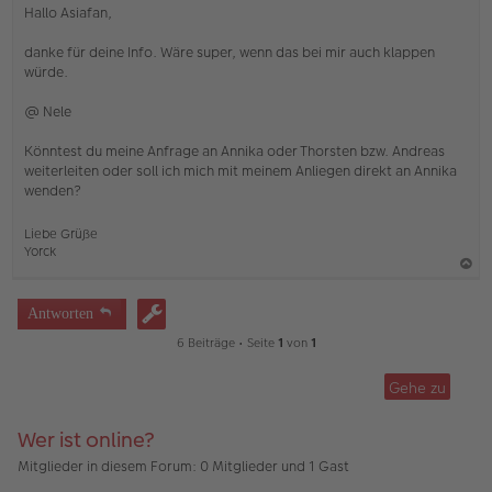
n
Hallo Asiafan,
g
e
danke für deine Info. Wäre super, wenn das bei mir auch klappen
l
würde.
e
s
e
@ Nele
n
e
Könntest du meine Anfrage an Annika oder Thorsten bzw. Andreas
r
weiterleiten oder soll ich mich mit meinem Anliegen direkt an Annika
B
e
wenden?
i
t
Liebe Grüße
r
Yorck
a
g
a
c
Antworten
h
6 Beiträge • Seite
1
von
1
o
b
Gehe zu
e
n
Wer ist online?
Mitglieder in diesem Forum: 0 Mitglieder und 1 Gast