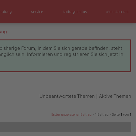
eratung
Service
Auftragsstatus
Mein Account
ung
bisherige Forum, in dem Sie sich gerade befinden, steht
ch sein. Informieren und registrieren Sie sich jetzt in
Unbeantwortete Themen
|
Aktive Themen
Erster ungelesener Beitrag
• 1 Beitrag • Seite
1
von
1