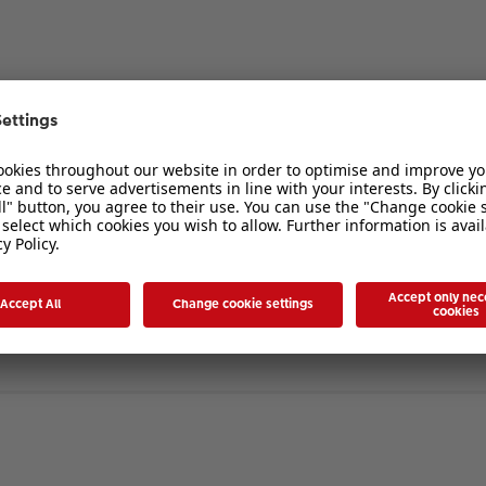
 Forenregeln entspricht, falls nicht, kann ihn Katherine gerne wieder löschen
topia beim Ticketerwerb den Code PH23x45hertz (Schreibweise beachten) ang
llung LEE MILLER. FOTOGRAFIN ZWISCHEN KRIEG UND GLAMOUR im Bucerius Kun
nn sogar noch eine Currywurst oder ein kleiner Salatteller drin
.
passend ist, bitte löschen...