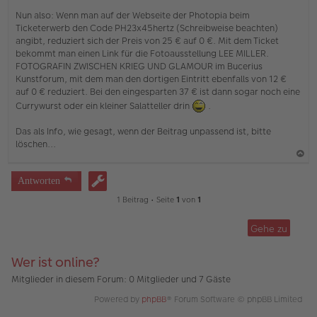
e
s
Nun also: Wenn man auf der Webseite der Photopia beim
e
Ticketerwerb den Code PH23x45hertz (Schreibweise beachten)
n
angibt, reduziert sich der Preis von 25 € auf 0 €. Mit dem Ticket
e
bekommt man einen Link für die Fotoausstellung LEE MILLER.
r
FOTOGRAFIN ZWISCHEN KRIEG UND GLAMOUR im Bucerius
B
e
Kunstforum, mit dem man den dortigen Eintritt ebenfalls von 12 €
i
auf 0 € reduziert. Bei den eingesparten 37 € ist dann sogar noch eine
t
Currywurst oder ein kleiner Salatteller drin
.
r
a
g
Das als Info, wie gesagt, wenn der Beitrag unpassend ist, bitte
löschen...
a
Antworten
c
1 Beitrag • Seite
1
von
1
h
o
Gehe zu
b
e
Wer ist online?
n
Mitglieder in diesem Forum: 0 Mitglieder und 7 Gäste
Powered by
phpBB
® Forum Software © phpBB Limited