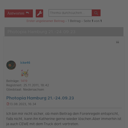
Antworten
Erster ungelesener Beitrag
• 1 Beitrag • Seite
1
von
1
Photopia Hamburg 21.-24.09.23
Z
i
t
a
t
icke46
O
ff
l
i
Beiträge:
1419
n
Registriert:
25.11.2011, 18:42
e
Gliedstaat:
Niedersachsen
Photopia Hamburg 21.-24.09.23
13.08.2023, 16:34
U
n
Ich bin mir nicht sicher, ob mein Beitrag den Forenregeln entspricht,
g
falls nicht, kann ihn Katherine gerne wieder löschen.Aber immerhin ist
e
ja auch CEWE mit dem Truck dort vertreten.
l