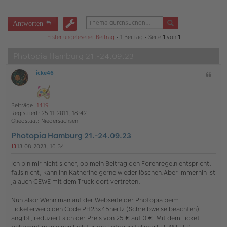
Antworten
Erster ungelesener Beitrag
• 1 Beitrag • Seite
1
von
1
Photopia Hamburg 21.-24.09.23
icke46
Z
O
i
ff
t
l
a
i
Beiträge:
1419
t
n
Registriert:
25.11.2011, 18:42
e
Gliedstaat:
Niedersachsen
Photopia Hamburg 21.-24.09.23
13.08.2023, 16:34
U
n
Ich bin mir nicht sicher, ob mein Beitrag den Forenregeln entspricht,
g
falls nicht, kann ihn Katherine gerne wieder löschen.Aber immerhin ist
e
ja auch CEWE mit dem Truck dort vertreten.
l
e
s
Nun also: Wenn man auf der Webseite der Photopia beim
e
Ticketerwerb den Code PH23x45hertz (Schreibweise beachten)
n
angibt, reduziert sich der Preis von 25 € auf 0 €. Mit dem Ticket
e