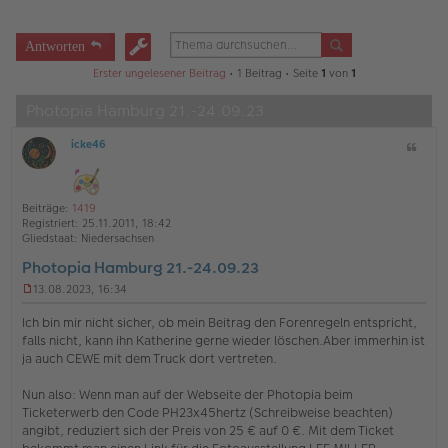
Antworten
Erster ungelesener Beitrag
• 1 Beitrag • Seite
1
von
1
Photopia Hamburg 21.-24.09.23
icke46
Z
O
i
ff
t
l
a
i
Beiträge:
1419
t
n
Registriert:
25.11.2011, 18:42
e
Gliedstaat:
Niedersachsen
Photopia Hamburg 21.-24.09.23
13.08.2023, 16:34
U
n
Ich bin mir nicht sicher, ob mein Beitrag den Forenregeln entspricht,
g
falls nicht, kann ihn Katherine gerne wieder löschen.Aber immerhin ist
e
ja auch CEWE mit dem Truck dort vertreten.
l
e
s
Nun also: Wenn man auf der Webseite der Photopia beim
e
Ticketerwerb den Code PH23x45hertz (Schreibweise beachten)
n
angibt, reduziert sich der Preis von 25 € auf 0 €. Mit dem Ticket
e