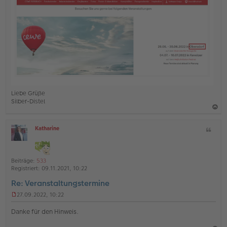
n
e
r
B
e
i
t
r
a
g
Liebe Grüße
Silber-Distel
a
Katharine
Z
c
O
i
h
ff
t
l
o
a
i
Beiträge:
533
b
t
n
Registriert:
09.11.2021, 10:22
e
e
Re: Veranstaltungstermine
n
27.09.2022, 10:22
U
n
Danke für den Hinweis.
g
e