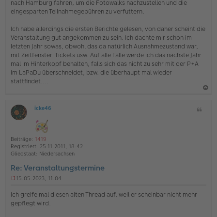
nach Hamburg fahren, um die Fotowalks nachzustellen und die
e
eingesparten Teilnahmegebühren zu verfuttern.
l
e
s
Ich habe allerdings die ersten Berichte gelesen, von daher scheint die
e
Veranstaltung gut angekommen zu sein. Ich dachte mir schon im
n
letzten Jahr sowas, obwohl das da natürlich Ausnahmezustand war,
e
mit Zeitfenster-Tickets usw. Auf alle Fälle werde ich das nächste Jahr
r
B
mal im Hinterkopf behalten, falls sich das nicht zu sehr mit der P+A
e
im LaPaDu überschneidet, bzw. die überhaupt mal wieder
i
stattfindet....
t
r
a
a
g
icke46
Z
c
O
i
h
ff
t
l
o
a
i
Beiträge:
1419
b
t
n
Registriert:
25.11.2011, 18:42
e
e
Gliedstaat:
Niedersachsen
n
Re: Veranstaltungstermine
15.05.2023, 11:04
U
n
Ich greife mal diesen alten Thread auf, weil er scheinbar nicht mehr
g
gepflegt wird.
e
l