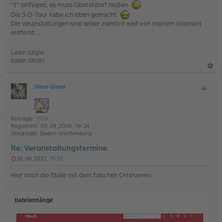
"t" einfügen, es muss Oberstdorf heißen.
e
Die 3-D-Tour habe ich eben gemacht.
l
e
Die Veranstaltungen sind leider ziemlich weit von meinem Wohnort
s
entfernt....
e
n
e
Liebe Grüße
r
Silber-Distel
B
e
a
i
Silber-Distel
Z
c
t
O
i
r
h
ff
a
t
l
o
g
a
i
Beiträge:
7159
b
t
n
Registriert:
09.09.2008, 19:34
e
e
Gliedstaat:
Baden-Württemberg
n
Re: Veranstaltungstermine
26.09.2022, 15:12
U
n
Hier noch die Stelle mit dem falschen Ortsnamen:
g
e
l
Dateianhänge
e
s
e