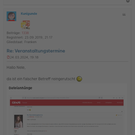
a
Kunigunde
Z
c
O
i
h
ff
t
l
o
a
i
Beiträge:
1338
b
t
n
Registriert:
23.09.2019, 21:17
e
e
Gliedstaat:
Franken
n
Re: Veranstaltungstermine
24.03.2024, 19:18
U
n
Hallo Nele,
g
e
da ist ein falscher Betreff reingerutscht
l
e
Dateianhänge
s
e
n
e
r
B
e
i
t
r
a