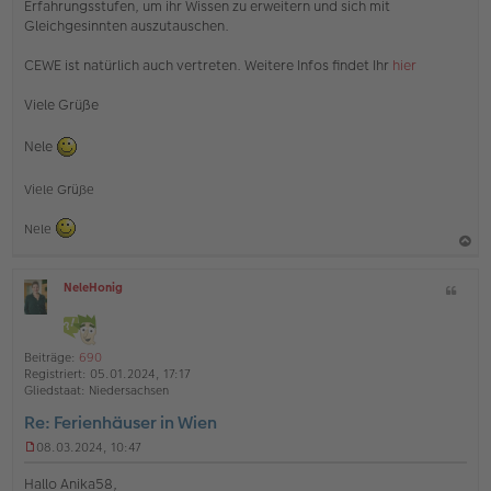
Erfahrungsstufen, um ihr Wissen zu erweitern und sich mit
Gleichgesinnten auszutauschen.
CEWE ist natürlich auch vertreten. Weitere Infos findet Ihr
hier
Viele Grüße
Nele
Viele Grüße
Nele
a
NeleHonig
Z
c
O
i
h
ff
t
l
o
a
i
Beiträge:
690
b
t
n
Registriert:
05.01.2024, 17:17
e
e
Gliedstaat:
Niedersachsen
n
Re: Ferienhäuser in Wien
08.03.2024, 10:47
U
n
Hallo Anika58,