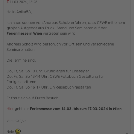
11.03.2024, 13:28
U
n
Hallo Anika58,
g
e
ich habe soeben von Andreas Scholz erfahren, dass CEWE mit einem
l
großen Aufgebot aus Truck, Stand und Seminaren auf der
e
s
Ferienmesse in Wien
vertreten sein wird.
e
n
Andreas Scholz wird persönlich vor Ort sein und verschiedene
e
Seminare halten.
r
B
e
Die Termine sind:
i
t
Do, Fr, Sa, So 10 Uhr: Grundlagen für Einsteiger
r
Do, Fr, Sa, So 13-14 Uhr: CEWE Fotobuch Gestaltung für
a
Fortgeschrittene
g
Do, Fr, Sa, So 16-17 Uhr: Ein Reisebuch gestalten
Er freut sich auf Euren Besuch!
Hier
geht zur
Ferienmesse vom 14.03. bis zum 17.03.2024 in Wien
Viele Grüße
Nele