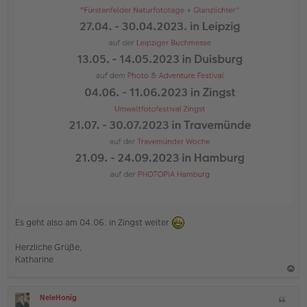
Es geht also am 04.06. in Zingst weiter
Herzliche Grüße,
Katharine
a
NeleHonig
Z
c
O