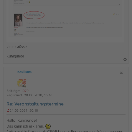
g
Viele Grüsse
Kunigunde
a
Basilikum
Z
c
i
h
t
o
a
Beiträge:
1070
b
t
Registriert:
20.06.2020, 16:18
e
Re: Veranstaltungstermine
n
24.03.2024, 20:10
U
n
Hallo, Kunigunde!
g
Das kann ich erklären.
e
Anika wollte fragen, ob CEWE bei der Ferienmesse in Wien anwesend
l