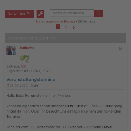
Antworten
Erster ungelesener Beitrag
• 29 Beiträge
1
2
Nächste
Veranstaltungstermine
Katharine
Z
O
i
ff
t
l
a
i
Beiträge:
533
t
n
Registriert:
09.11.2021, 10:22
e
Veranstaltungstermine
26.09.2022, 10:09
U
n
Hallo liebe Forumsteilnehmer /-innen,
g
e
kennt ihr eigentlich schon unseren
CEWE Truck
? Einen 3D-Rundgang
l
findet ihr
hier
. Oder ihr besucht uns einfach an einem der folgenden
e
s
Termine:
e
n
Wir sind vom 30. September bis 03. Oktober 2022 beim
Travel
e