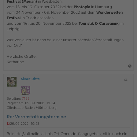
Festival (Merian)
in Wiesbaden,
r
vom 13. bis 16. Oktober 2022 bei der
Photopia
in Hamburg
B
e
vom 04.November - 06. November 2022 auf dem
Wunderwelten
i
Festival
in Friedrichshafen
t
und vom 16. bis 20. November 2022 bei
Touristik & Caravaning
in
r
Leipzig.
a
g
Wer von euch ist denn bei einer unserer nächsten Veranstaltungen
vor Ort?
Herzliche Grüße,
Katharine
a
Silber-Distel
Z
c
O
i
h
ff
t
l
o
a
i
Beiträge:
7159
b
t
n
Registriert:
09.09.2008, 19:34
e
e
Gliedstaat:
Baden-Württemberg
n
Re: Veranstaltungstermine
26.09.2022, 10:23
U
n
Beim Heißluftballon ist als Ort Obersdorf angegeben, bitte noch ein
g