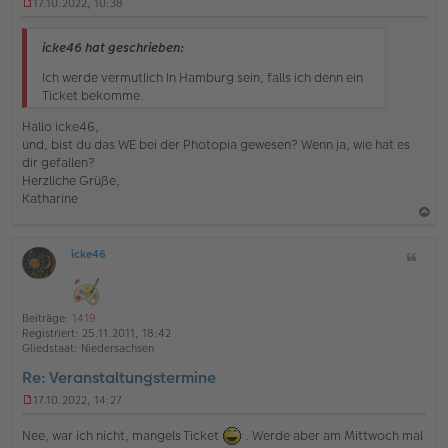
17.10.2022, 10:38
U
n
g
icke46 hat geschrieben:
e
l
Ich werde vermutlich In Hamburg sein, falls ich denn ein
e
Ticket bekomme.
s
e
Hallo icke46,
n
und, bist du das WE bei der Photopia gewesen? Wenn ja, wie hat es
e
dir gefallen?
r
Herzliche Grüße,
B
e
Katharine
i
t
a
r
a
icke46
Z
c
O
g
i
h
ff
t
l
o
a
i
Beiträge:
1419
b
t
n
Registriert:
25.11.2011, 18:42
e
e
Gliedstaat:
Niedersachsen
n
Re: Veranstaltungstermine
17.10.2022, 14:27
U
n
Nee, war ich nicht, mangels Ticket
. Werde aber am Mittwoch mal
g