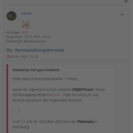
l
e
a
s
icke46
Z
c
e
O
i
n
h
ff
t
e
l
o
a
r
i
Beiträge:
1419
B
b
t
n
Registriert:
25.11.2011, 18:42
e
e
e
Gliedstaat:
Niedersachsen
i
n
t
Re: Veranstaltungstermine
r
a
29.09.2022, 19:19
U
g
n
g
Katharine hat geschrieben:
e
l
Hallo liebe Forumsteilnehmer /-innen,
e
s
kennt ihr eigentlich schon unseren
CEWE Truck
? Einen
e
3D-Rundgang findet ihr
hier
. Oder ihr besucht uns
n
einfach an einem der folgenden Termine:
e
r
B
(....)
e
i
vom 13. bis 16. Oktober 2022 bei der
Photopia
in
t
Hamburg
r
a