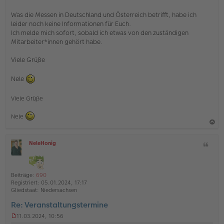
g
e
Was die Messen in Deutschland und Österreich betrifft, habe ich
l
leider noch keine Informationen für Euch.
e
s
Ich melde mich sofort, sobald ich etwas von den zuständigen
e
Mitarbeiter*innen gehört habe.
n
e
Viele Grüße
r
B
e
Nele
i
t
r
Viele Grüße
a
g
Nele
a
NeleHonig
Z
c
O
i
h
ff
t
l
o
a
i
Beiträge:
690
b
t
n
Registriert:
05.01.2024, 17:17
e
e
Gliedstaat:
Niedersachsen
n
Re: Veranstaltungstermine
11.03.2024, 10:56
U