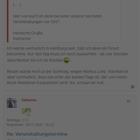
g
(....)
Wer von euch ist denn bei einer unserer nächsten
Veranstaltungen vor Ort?
Herzliche Grüße,
Katharine
Ich werde vermutlich In Hamburg sein, falls ich denn ein Ticket
bekomme. Nur den Tag muss ich noch auswürfeln - als vier Wochen
altes Rentier bin ich da flexibel
.
Reizen würde mich ja der Sonntag, wegen Markus Lanz. Nachteil ist
aber vermutlich, dass das einer der beiden Tage ist, der von vielen
Nicht-Rentieren frequentiert wird. Na, schaun wir mal.....
a
Katharine
Z
c
O
i
h
ff
t
l
o
a
i
Beiträge:
533
b
t
n
Registriert:
09.11.2021, 10:22
e
e
Re: Veranstaltungstermine
n