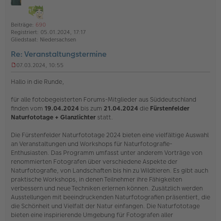
i
h
ff
t
l
o
a
i
Beiträge:
690
b
t
n
Registriert:
05.01.2024, 17:17
e
e
Gliedstaat:
Niedersachsen
n
Re: Veranstaltungstermine
07.03.2024, 10:55
U
n
Hallo in die Runde,
g
e
für alle fotobegeisterten Forums-Mitglieder aus Süddeutschland
l
finden vom
19.04.2024
bis zum
21.04.2024
die
Fürstenfelder
e
s
Naturfototage + Glanzlichter
statt.
e
n
Die Fürstenfelder Naturfototage 2024 bieten eine vielfältige Auswahl
e
an Veranstaltungen und Workshops für Naturfotografie-
r
Enthusiasten. Das Programm umfasst unter anderem Vorträge von
B
e
renommierten Fotografen über verschiedene Aspekte der
i
Naturfotografie, von Landschaften bis hin zu Wildtieren. Es gibt auch
t
praktische Workshops, in denen Teilnehmer ihre Fähigkeiten
r
verbessern und neue Techniken erlernen können. Zusätzlich werden
a
Ausstellungen mit beeindruckenden Naturfotografien präsentiert, die
g
die Schönheit und Vielfalt der Natur einfangen. Die Naturfototage
bieten eine inspirierende Umgebung für Fotografen aller