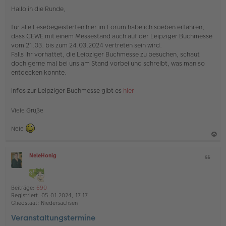
n
Hallo in die Runde,
g
e
für alle Lesebegeisterten hier im Forum habe ich soeben erfahren,
l
dass CEWE mit einem Messestand auch auf der Leipziger Buchmesse
e
s
vom 21.03. bis zum 24.03.2024 vertreten sein wird.
e
Falls Ihr vorhattet, die Leipziger Buchmesse zu besuchen, schaut
n
doch gerne mal bei uns am Stand vorbei und schreibt, was man so
e
entdecken konnte.
r
B
e
Infos zur Leipziger Buchmesse gibt es
hier
i
t
Viele Grüße
r
a
g
Nele
a
NeleHonig
Z
c
O
i
h
ff
t
l
o
a
i
Beiträge:
690
b
t
n
Registriert:
05.01.2024, 17:17
e
e
Gliedstaat:
Niedersachsen
n
Veranstaltungstermine