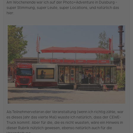
Am Wochenende war ich auf der Photo+Adventure in Duisburg -
e
s
super Stimmung, super Leute, super Locations, und natürlich das
e
hier:
n
e
r
B
e
i
t
r
a
g
Als Teilnehmerveteran der Veranstaltung (wenn ich richtig zähle, war
es dieses Jahr das vierte Mal) wusste ich natürlich, dass der CEWE-
Truck kommt. Aber für die, die es nicht wussten, wäre ein Hinweis in
dieser Rubrik nützlich gewesen, ebenso natürlich auch für die