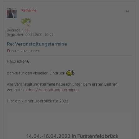
a
Katharine
Z
c
O
i
h
ff
t
l
o
a
i
Beiträge:
533
b
t
n
Registriert:
09.11.2021, 10:22
e
e
Re: Veranstaltungstermine
n
15.05.2023, 11:29
U
n
Hallo icke46,
g
e
danke für den visuellen Eindruck
l
e
s
Alle Veranstaltungstermine habe ich unter dem ersten Beitrag
e
verlinkt:
zu den Veranstaltungsterminen
.
n
e
Hier ein kleiner Überblick für 2023:
r
B
e
i
t
r
a
g