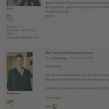
Sollten weitere Foris dort sein, könnte man
e
l
Bin gespannt, ob sich von Euch auch Teiln
e
Nordi
s
Herzlichen Gruß
e
Nordi
n
e
r
Beiträge:
152
B
Registriert:
13.02.2018,
e
18:54
i
Gliedstaat:
Niedersachsen
t
r
a
g
Re: Veranstaltungstermine
O
von
NeleHonig
»
13.06.2024, 10:49
ff
U
l
n
Hallo Nordi,
i
g
n
e
was für eine schöne Idee, sich für das Fotof
e
l
freuen sich auf jeden Fall auf einen Besuch 
e
s
e
Schreib doch gerne hier einen kleinen Erfahru
n
NeleHonig
e
r
Viele Grüße
B
e
Nele
i