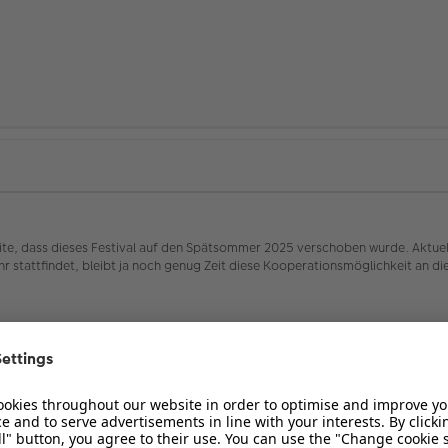
eite, dass dieses Festival auf den Spätsommer 2025 verschoben wurde. Aktuel
hr stattfindet, bleibt ja noch genug Zeit diese Kooperationsmöglichkeit an d