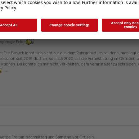
auch auf dem Plan, fand es auch bedauerlich, dass es verschoben wurde, ich 
 ergiebige Ecke
.
Der Besuch lohnt sich nicht nur aus dem Ruhrgebiet, es sei denn, man legt d
hre schon seit 2019 dorthin, so auch 2020, als die Veranstaltung im Oktober,
ktionen. Da konnte ich mir nicht verkneifen, dem Veranstalter zu schreibe
....
 werde Freitag Nachmittag und Samstag vor Ort sein.