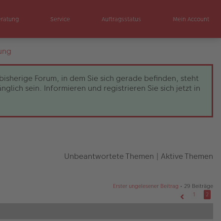
eratung
Service
Auftragsstatus
Mein Account
ung
bisherige Forum, in dem Sie sich gerade befinden, steht
ch sein. Informieren und registrieren Sie sich jetzt in
Unbeantwortete Themen
|
Aktive Themen
Erster ungelesener Beitrag
• 29 Beiträge
1
2
Vorherige