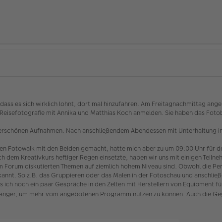
, dass es sich wirklich lohnt, dort mal hinzufahren. Am Freitagnachmittag a
g Reisefotografie mit Annika und Matthias Koch anmelden. Sie haben das Fot
nderschönen Aufnahmen. Nach anschließendem Abendessen mit Unterhaltung in
en Fotowalk mit den Beiden gemacht, hatte mich aber zu um 09:00 Uhr für 
 dem Kreativkurs heftiger Regen einsetzte, haben wir uns mit einigen Teilne
e im Forum diskutierten Themen auf ziemlich hohem Niveau sind. Obwohl die Pe
annt. So z.B. das Gruppieren oder das Malen in der Fotoschau und anschlie
ss ich noch ein paar Gespräche in den Zelten mit Herstellern von Equipment
n länger, um mehr vom angebotenen Programm nutzen zu können. Auch die Ge