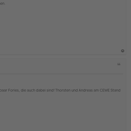
e
hen.
n
a
Z
c
i
h
t
o
a
b
t
e
in paar Fories, die auch dabei sind! Thorsten und Andreas am CEWE Stand
n