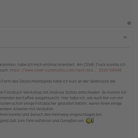
a
Z
c
i
h
t
o
a
b
t
e
ngekommen, habe ich mich erstmal orientiert. Am CEWE-Truck konnte ich
obuch:
https://www.cewe-community.com/next/exa ... 2020-58048
n
 Form des Deutschlandspiels habe ich kurz an der Seebrücke die
den Fotobuch-Workshop mit Andreas Scholz entschieden. So konnte ich
hmenden bei Kaffee ausgetauscht. Hier habe ich, wie auch bei von mir
rsonen schon einige Fotobücher gestaltet hatten, waren ihnen einige
ßendem Arbeiten mit Verläufen.
 führen konnte und danach den Heimweg eingeschlagen bin.
gend lädt zum Fahrradfahren und Genießen ein.