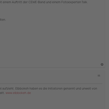
t einem Auftritt der CEWE-Band und einem Fotoexperten Talk.
lten.
a
Z
c
i
h
t
o
a
l aufzieht. Elbbokeh haben es die Initiatoren genannt und unweit von
b
t
att.
www.elbbokeh.de
e
n