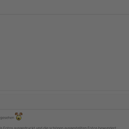
t gesehen
is Fotos ausgedruckt und die schönen ausgestellten Fotos bewundert.