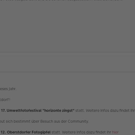
eses Jahr.
tdorf!
s
17. Umweltfotofestival "horizonte zingst"
statt. Weitere Infos dazu findet Ih
reut sich bestimmt über Besuch aus der Community.
r
12. Oberstdorfer Fotogipfel
statt. Weitere Infos dazu findet Ihr
hier