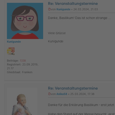
Re: Veranstaltungstermine
O
von
Kunigunde
»
24.03.2024, 21:03
ff
U
l
n
Danke, Basilikum! Das ist schon strange ...
i
g
n
e
e
l
e
Viele Grüsse
s
e
Kunigunde
Kunigunde
n
e
r
B
e
Beiträge:
1338
i
Registriert:
23.09.2019,
t
21:17
r
Gliedstaat:
Franken
a
g
Re: Veranstaltungstermine
O
von
Anika58
»
25.03.2024, 17:38
ff
U
l
n
i
Danke für die Erklärung Basilikum - erst jetz
g
n
e
e
l
Habe den Stand auf der Messe besucht, grat