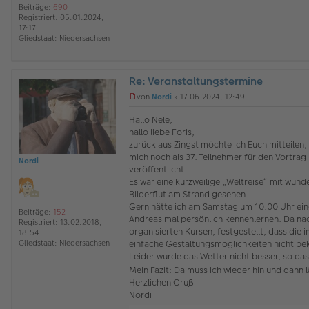
Beiträge:
690
t
Registriert:
05.01.2024,
r
17:17
a
Gliedstaat:
Niedersachsen
g
Re: Veranstaltungstermine
O
von
Nordi
»
17.06.2024, 12:49
ff
U
l
n
Hallo Nele,
i
g
hallo liebe Foris,
n
e
zurück aus Zingst möchte ich Euch mitteilen
e
l
mich noch als 37. Teilnehmer für den Vortra
e
Nordi
s
veröffentlicht.
e
Es war eine kurzweilige „Weltreise“ mit wu
n
Bilderflut am Strand gesehen.
e
Gern hätte ich am Samstag um 10:00 Uhr ein
r
Beiträge:
152
Andreas mal persönlich kennenlernen. Da nach
B
Registriert:
13.02.2018,
e
organisierten Kursen, festgestellt, dass di
18:54
i
einfache Gestaltungsmöglichkeiten nicht bek
Gliedstaat:
Niedersachsen
t
Leider wurde das Wetter nicht besser, so da
r
Mein Fazit: Da muss ich wieder hin und dan
a
g
Herzlichen Gruß
Nordi