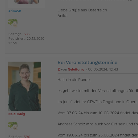
e
s
Liebe Grüße aus Österreich
e
Anika58
Anika
n
e
r
B
e
Beiträge:
633
i
Registriert:
20.12.2020,
t
12:59
r
a
g
Re: Veranstaltungstermine
O
von
NeleHonig
»
06.05.2024, 12:43
ff
U
l
n
Hallo in die Runde,
i
g
n
e
es geht weiter mit den Veranstaltungen für di
e
l
e
s
Im Juni findet Ihr CEWE in Zingst und in Obers
e
n
Vom 07.06.24 bis zum 16.06.2024 findet da
NeleHonig
e
r
Andreas Scholz wird auch vor Ort sein und f
B
e
i
Vom 19.06.24 bis zum 23.06.2024 findet de
Beiträge:
690
t