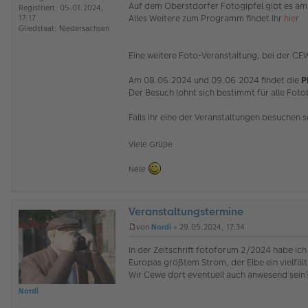
Auf dem Oberstdorfer Fotogipfel gibt es am
Registriert:
05.01.2024,
r
Alles Weitere zum Programm findet Ihr
hier
17:17
a
Gliedstaat:
Niedersachsen
g
Eine weitere Foto-Veranstaltung, bei der CEW
Am 08.06.2024 und 09.06.2024 findet die
P
Der Besuch lohnt sich bestimmt für alle Fot
Falls Ihr eine der Veranstaltungen besuchen s
Viele Grüße
Nele
Veranstaltungstermine
O
von
Nordi
»
29.05.2024, 17:34
ff
U
l
n
In der Zeitschrift fotoforum 2/2024 habe ich
i
g
Europas größtem Strom, der Elbe ein vielfäl
n
e
Wir Cewe dort eventuell auch anwesend sein
e
l
e
Nordi
s
e