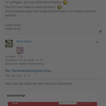
"t" einfügen, es muss Oberstdorf heißen.
e
Die 3-D-Tour habe ich eben gemacht.
l
e
Die Veranstaltungen sind leider ziemlich weit von meinem Wohnort
s
entfernt....
e
n
e
Liebe Grüße
r
Silber-Distel
B
e
a
i
Silber-Distel
Z
c
t
O
i
r
h
ff
a
t
l
o
g
a
i
Beiträge:
7159
b
t
n
Registriert:
09.09.2008, 19:34
e
e
Gliedstaat:
Baden-Württemberg
n
Re: Veranstaltungstermine
26.09.2022, 15:12
U
n
Hier noch die Stelle mit dem falschen Ortsnamen:
g
e
l
Dateianhänge
e
s
e