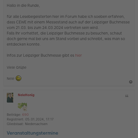
n
Hallo in die Runde,
g
e
für alle Lesebegeisterten hier im Forum habe ich soeben erfahren,
l
dass CEWE mit einem Messestand auch auf der Leipziger Buchmesse
e
s
vom 21.03. bis zum 24.03.2024 vertreten sein wird.
e
Falls Ihr vorhattet, die Leipziger Buchmesse zu besuchen, schaut
n
doch gerne mal bei uns am Stand vorbei und schreibt, was man so
e
entdecken konnte.
r
B
e
Infos zur Leipziger Buchmesse gibt es
hier
i
t
Viele Grüße
r
a
g
Nele
a
NeleHonig
Z
c
O
i
h
ff
t
l
o
a
i
Beiträge:
690
b
t
n
Registriert:
05.01.2024, 17:17
e
e
Gliedstaat:
Niedersachsen
n
Veranstaltungstermine