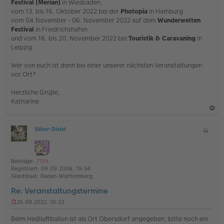
Festival (Merian)
in Wiesbaden,
r
vom 13. bis 16. Oktober 2022 bei der
Photopia
in Hamburg
B
e
vom 04.November - 06. November 2022 auf dem
Wunderwelten
i
Festival
in Friedrichshafen
t
und vom 16. bis 20. November 2022 bei
Touristik & Caravaning
in
r
Leipzig.
a
g
Wer von euch ist denn bei einer unserer nächsten Veranstaltungen
vor Ort?
Herzliche Grüße,
Katharine
a
Silber-Distel
Z
c
O
i
h
ff
t
l
o
a
i
Beiträge:
7159
b
t
n
Registriert:
09.09.2008, 19:34
e
e
Gliedstaat:
Baden-Württemberg
n
Re: Veranstaltungstermine
26.09.2022, 10:23
U
n
Beim Heißluftballon ist als Ort Obersdorf angegeben, bitte noch ein
g