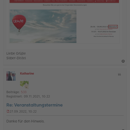
n
e
r
B
e
i
t
r
a
g
Liebe Grüße
Silber-Distel
a
Katharine
Z
c
O
i
h
ff
t
l
o
a
i
Beiträge:
533
b
t
n
Registriert:
09.11.2021, 10:22
e
e
Re: Veranstaltungstermine
n
27.09.2022, 10:22
U
n
Danke für den Hinweis.
g
e