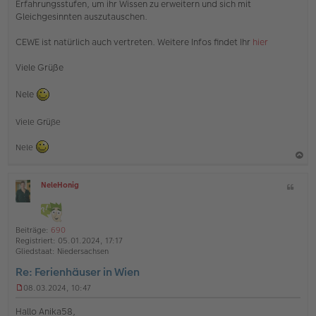
Erfahrungsstufen, um ihr Wissen zu erweitern und sich mit
Gleichgesinnten auszutauschen.
CEWE ist natürlich auch vertreten. Weitere Infos findet Ihr
hier
Viele Grüße
Nele
Viele Grüße
Nele
a
NeleHonig
Z
c
O
i
h
ff
t
l
o
a
i
Beiträge:
690
b
t
n
Registriert:
05.01.2024, 17:17
e
e
Gliedstaat:
Niedersachsen
n
Re: Ferienhäuser in Wien
08.03.2024, 10:47
U
n
Hallo Anika58,