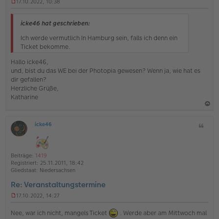
17.10.2022, 10:38
U
n
g
icke46 hat geschrieben:
e
l
Ich werde vermutlich In Hamburg sein, falls ich denn ein
e
Ticket bekomme.
s
e
Hallo icke46,
n
und, bist du das WE bei der Photopia gewesen? Wenn ja, wie hat es
e
dir gefallen?
r
Herzliche Grüße,
B
e
Katharine
i
t
a
r
a
icke46
Z
c
O
g
i
h
ff
t
l
o
a
i
Beiträge:
1419
b
t
n
Registriert:
25.11.2011, 18:42
e
e
Gliedstaat:
Niedersachsen
n
Re: Veranstaltungstermine
17.10.2022, 14:27
U
n
Nee, war ich nicht, mangels Ticket
. Werde aber am Mittwoch mal
g