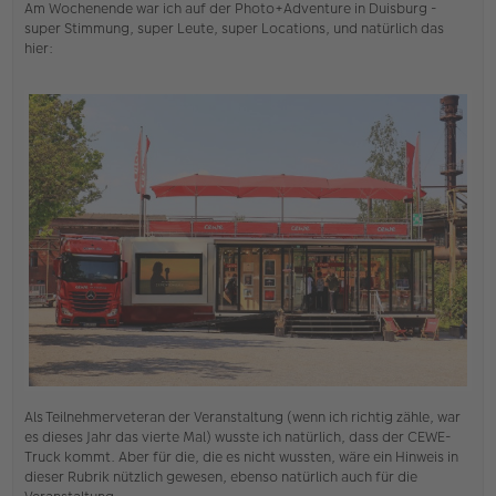
Am Wochenende war ich auf der Photo+Adventure in Duisburg -
e
s
super Stimmung, super Leute, super Locations, und natürlich das
e
hier:
n
e
r
B
e
i
t
r
a
g
Als Teilnehmerveteran der Veranstaltung (wenn ich richtig zähle, war
es dieses Jahr das vierte Mal) wusste ich natürlich, dass der CEWE-
Truck kommt. Aber für die, die es nicht wussten, wäre ein Hinweis in
dieser Rubrik nützlich gewesen, ebenso natürlich auch für die