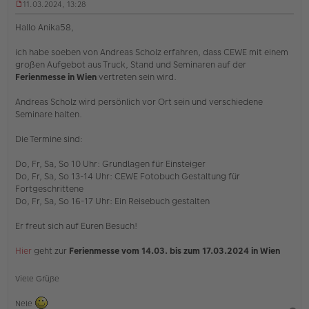
11.03.2024, 13:28
U
n
Hallo Anika58,
g
e
ich habe soeben von Andreas Scholz erfahren, dass CEWE mit einem
l
großen Aufgebot aus Truck, Stand und Seminaren auf der
e
s
Ferienmesse in Wien
vertreten sein wird.
e
n
Andreas Scholz wird persönlich vor Ort sein und verschiedene
e
Seminare halten.
r
B
e
Die Termine sind:
i
t
Do, Fr, Sa, So 10 Uhr: Grundlagen für Einsteiger
r
Do, Fr, Sa, So 13-14 Uhr: CEWE Fotobuch Gestaltung für
a
Fortgeschrittene
g
Do, Fr, Sa, So 16-17 Uhr: Ein Reisebuch gestalten
Er freut sich auf Euren Besuch!
Hier
geht zur
Ferienmesse vom 14.03. bis zum 17.03.2024 in Wien
Viele Grüße
Nele