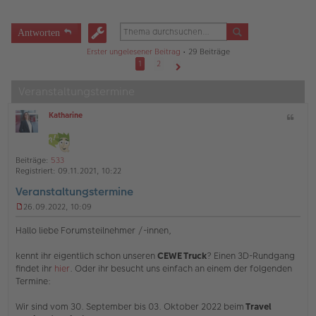
Antworten
Erster ungelesener Beitrag
• 29 Beiträge
1
2
Nächste
Veranstaltungstermine
Katharine
Z
O
i
ff
t
l
a
i
Beiträge:
533
t
n
Registriert:
09.11.2021, 10:22
e
Veranstaltungstermine
26.09.2022, 10:09
U
n
Hallo liebe Forumsteilnehmer /-innen,
g
e
kennt ihr eigentlich schon unseren
CEWE Truck
? Einen 3D-Rundgang
l
findet ihr
hier
. Oder ihr besucht uns einfach an einem der folgenden
e
s
Termine:
e
n
Wir sind vom 30. September bis 03. Oktober 2022 beim
Travel
e