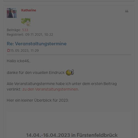
a
Katharine
Z
c
O
i
h
ff
t
l
o
a
i
Beiträge:
533
b
t
n
Registriert:
09.11.2021, 10:22
e
e
Re: Veranstaltungstermine
n
15.05.2023, 11:29
U
n
Hallo icke46,
g
e
danke für den visuellen Eindruck
l
e
s
Alle Veranstaltungstermine habe ich unter dem ersten Beitrag
e
verlinkt:
zu den Veranstaltungsterminen
.
n
e
Hier ein kleiner Überblick für 2023:
r
B
e
i
t
r
a
g