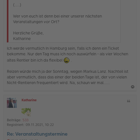
g
(....)
Wer von euch ist denn bei einer unserer nächsten
Veranstaltungen vor Ort?
Herzliche Grüße,
Katharine
Ich werde vermutlich In Hamburg sein, falls ich denn ein Ticket
bekomme. Nur den Tag muss ich noch auswürfeln - als vier Wochen
altes Rentier bin ich da flexibel
.
Reizen würde mich ja der Sonntag, wegen Markus Lanz. Nachteil ist
aber vermutlich, dass das einer der beiden Tage ist, der von vielen
Nicht-Rentieren frequentiert wird. Na, schaun wir mal.....
a
Katharine
Z
c
O
i
h
ff
t
l
o
a
i
Beiträge:
533
b
t
n
Registriert:
09.11.2021, 10:22
e
e
Re: Veranstaltungstermine
n