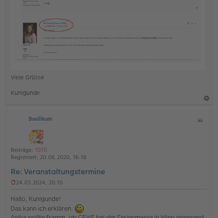
g
Viele Grüsse
Kunigunde
a
Basilikum
Z
c
i
h
t
o
a
Beiträge:
1070
b
t
Registriert:
20.06.2020, 16:18
e
Re: Veranstaltungstermine
n
24.03.2024, 20:10
U
n
Hallo, Kunigunde!
g
Das kann ich erklären.
e
Anika wollte fragen, ob CEWE bei der Ferienmesse in Wien anwesend
l