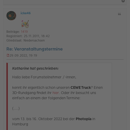
l
e
a
s
icke46
Z
c
e
O
i
n
h
ff
t
e
l
o
a
r
i
Beiträge:
1419
B
b
t
n
Registriert:
25.11.2011, 18:42
e
e
e
Gliedstaat:
Niedersachsen
i
n
t
Re: Veranstaltungstermine
r
a
29.09.2022, 19:19
U
g
n
g
Katharine hat geschrieben:
e
l
Hallo liebe Forumsteilnehmer /-innen,
e
s
kennt ihr eigentlich schon unseren
CEWE Truck
? Einen
e
3D-Rundgang findet ihr
hier
. Oder ihr besucht uns
n
einfach an einem der folgenden Termine:
e
r
B
(....)
e
i
vom 13. bis 16. Oktober 2022 bei der
Photopia
in
t
Hamburg
r
a