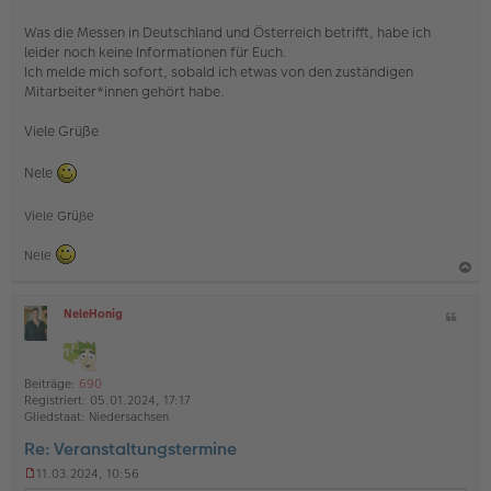
g
e
Was die Messen in Deutschland und Österreich betrifft, habe ich
l
leider noch keine Informationen für Euch.
e
s
Ich melde mich sofort, sobald ich etwas von den zuständigen
e
Mitarbeiter*innen gehört habe.
n
e
Viele Grüße
r
B
e
Nele
i
t
r
Viele Grüße
a
g
Nele
a
NeleHonig
Z
c
O
i
h
ff
t
l
o
a
i
Beiträge:
690
b
t
n
Registriert:
05.01.2024, 17:17
e
e
Gliedstaat:
Niedersachsen
n
Re: Veranstaltungstermine
11.03.2024, 10:56
U