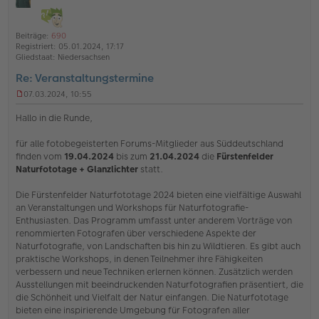
i
h
ff
t
l
o
a
i
Beiträge:
690
b
t
n
Registriert:
05.01.2024, 17:17
e
e
Gliedstaat:
Niedersachsen
n
Re: Veranstaltungstermine
07.03.2024, 10:55
U
n
Hallo in die Runde,
g
e
für alle fotobegeisterten Forums-Mitglieder aus Süddeutschland
l
finden vom
19.04.2024
bis zum
21.04.2024
die
Fürstenfelder
e
s
Naturfototage + Glanzlichter
statt.
e
n
Die Fürstenfelder Naturfototage 2024 bieten eine vielfältige Auswahl
e
an Veranstaltungen und Workshops für Naturfotografie-
r
Enthusiasten. Das Programm umfasst unter anderem Vorträge von
B
e
renommierten Fotografen über verschiedene Aspekte der
i
Naturfotografie, von Landschaften bis hin zu Wildtieren. Es gibt auch
t
praktische Workshops, in denen Teilnehmer ihre Fähigkeiten
r
verbessern und neue Techniken erlernen können. Zusätzlich werden
a
Ausstellungen mit beeindruckenden Naturfotografien präsentiert, die
g
die Schönheit und Vielfalt der Natur einfangen. Die Naturfototage
bieten eine inspirierende Umgebung für Fotografen aller