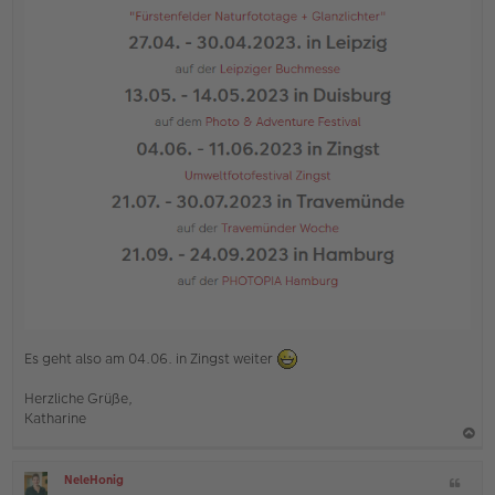
Es geht also am 04.06. in Zingst weiter
Herzliche Grüße,
Katharine
a
NeleHonig
Z
c
O