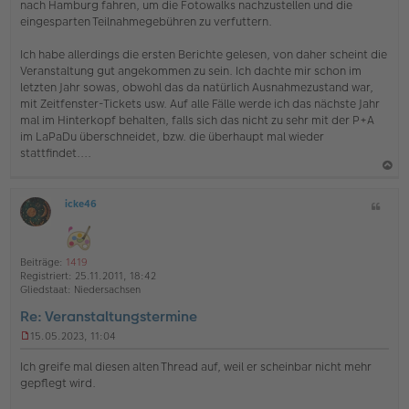
nach Hamburg fahren, um die Fotowalks nachzustellen und die
e
eingesparten Teilnahmegebühren zu verfuttern.
l
e
s
Ich habe allerdings die ersten Berichte gelesen, von daher scheint die
e
Veranstaltung gut angekommen zu sein. Ich dachte mir schon im
n
letzten Jahr sowas, obwohl das da natürlich Ausnahmezustand war,
e
mit Zeitfenster-Tickets usw. Auf alle Fälle werde ich das nächste Jahr
r
B
mal im Hinterkopf behalten, falls sich das nicht zu sehr mit der P+A
e
im LaPaDu überschneidet, bzw. die überhaupt mal wieder
i
stattfindet....
t
r
a
a
g
icke46
Z
c
O
i
h
ff
t
l
o
a
i
Beiträge:
1419
b
t
n
Registriert:
25.11.2011, 18:42
e
e
Gliedstaat:
Niedersachsen
n
Re: Veranstaltungstermine
15.05.2023, 11:04
U
n
Ich greife mal diesen alten Thread auf, weil er scheinbar nicht mehr
g
gepflegt wird.
e
l