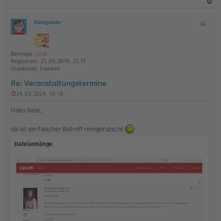
a
Kunigunde
Z
c
O
i
h
ff
t
l
o
a
i
Beiträge:
1338
b
t
n
Registriert:
23.09.2019, 21:17
e
e
Gliedstaat:
Franken
n
Re: Veranstaltungstermine
24.03.2024, 19:18
U
n
Hallo Nele,
g
e
da ist ein falscher Betreff reingerutscht
l
e
Dateianhänge
s
e
n
e
r
B
e
i
t
r
a