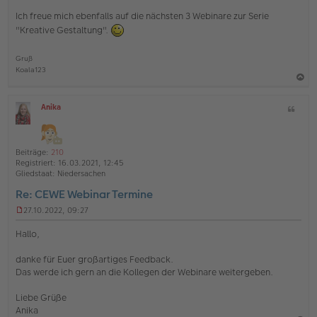
i
Ich freue mich ebenfalls auf die nächsten 3 Webinare zur Serie
t
"Kreative Gestaltung".
r
a
g
Gruß
Koala123
a
Anika
Z
c
O
i
h
ff
t
l
o
a
i
Beiträge:
210
b
t
n
Registriert:
16.03.2021, 12:45
e
e
Gliedstaat:
Niedersachen
n
Re: CEWE Webinar Termine
27.10.2022, 09:27
U
n
Hallo,
g
e
danke für Euer großartiges Feedback.
l
Das werde ich gern an die Kollegen der Webinare weitergeben.
e
s
e
Liebe Grüße
n
Anika
e