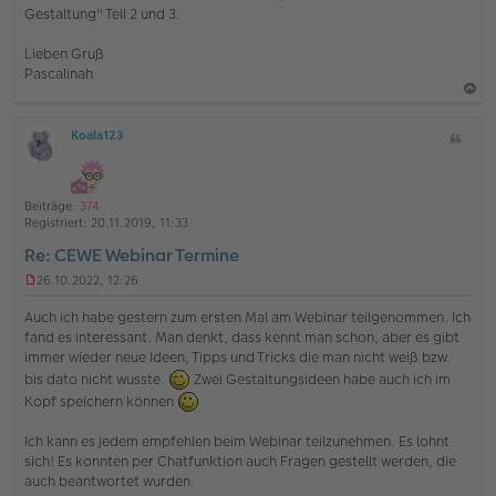
i
Gestaltung" Teil 2 und 3.
t
r
Lieben Gruß
a
g
Pascalinah
a
Koala123
Z
c
O
i
h
ff
t
l
o
a
i
Beiträge:
374
b
t
n
Registriert:
20.11.2019, 11:33
e
e
Re: CEWE Webinar Termine
n
26.10.2022, 12:26
U
n
Auch ich habe gestern zum ersten Mal am Webinar teilgenommen. Ich
g
fand es interessant. Man denkt, dass kennt man schon, aber es gibt
e
immer wieder neue Ideen, Tipps und Tricks die man nicht weiß bzw.
l
e
bis dato nicht wusste.
Zwei Gestaltungsideen habe auch ich im
s
Kopf speichern können
e
n
Ich kann es jedem empfehlen beim Webinar teilzunehmen. Es lohnt
e
sich! Es konnten per Chatfunktion auch Fragen gestellt werden, die
r
B
auch beantwortet wurden.
e