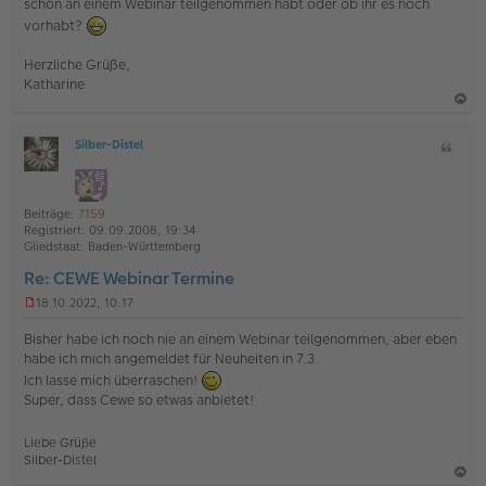
schon an einem Webinar teilgenommen habt oder ob ihr es noch
vorhabt?
Herzliche Grüße,
Katharine
a
Silber-Distel
Z
c
O
i
h
ff
t
l
o
a
i
Beiträge:
7159
b
t
n
Registriert:
09.09.2008, 19:34
e
e
Gliedstaat:
Baden-Württemberg
n
Re: CEWE Webinar Termine
18.10.2022, 10:17
U
n
Bisher habe ich noch nie an einem Webinar teilgenommen, aber eben
g
habe ich mich angemeldet für Neuheiten in 7.3.
e
Ich lasse mich überraschen!
l
e
Super, dass Cewe so etwas anbietet!
s
e
Liebe Grüße
n
Silber-Distel
e
r