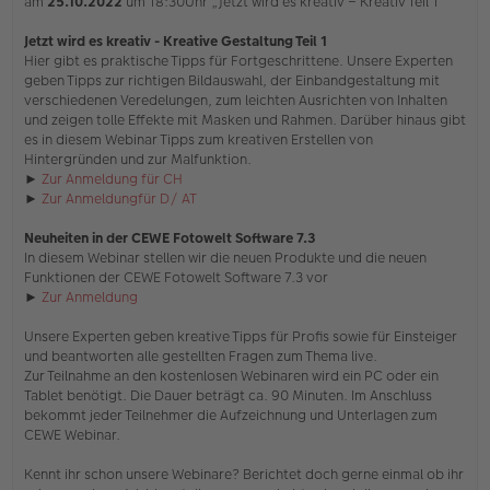
am
25.10.2022
um 18:30Uhr „Jetzt wird es kreativ – Kreativ Teil 1“
B
e
i
Jetzt wird es kreativ - Kreative Gestaltung Teil 1
t
Hier gibt es praktische Tipps für Fortgeschrittene. Unsere Experten
r
geben Tipps zur richtigen Bildauswahl, der Einbandgestaltung mit
a
verschiedenen Veredelungen, zum leichten Ausrichten von Inhalten
g
und zeigen tolle Effekte mit Masken und Rahmen. Darüber hinaus gibt
es in diesem Webinar Tipps zum kreativen Erstellen von
Hintergründen und zur Malfunktion.
►
Zur Anmeldung für CH
►
Zur Anmeldungfür D/ AT
Neuheiten in der CEWE Fotowelt Software 7.3
In diesem Webinar stellen wir die neuen Produkte und die neuen
Funktionen der CEWE Fotowelt Software 7.3 vor
►
Zur Anmeldung
Unsere Experten geben kreative Tipps für Profis sowie für Einsteiger
und beantworten alle gestellten Fragen zum Thema live.
Zur Teilnahme an den kostenlosen Webinaren wird ein PC oder ein
Tablet benötigt. Die Dauer beträgt ca. 90 Minuten. Im Anschluss
bekommt jeder Teilnehmer die Aufzeichnung und Unterlagen zum
CEWE Webinar.
Kennt ihr schon unsere Webinare? Berichtet doch gerne einmal ob ihr