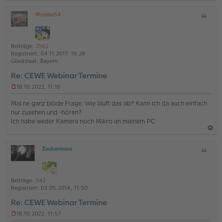
B
a
e
Monika54
Z
c
i
O
i
t
h
ff
t
r
l
o
a
a
i
Beiträge:
2562
b
g
t
n
Registriert:
04.11.2017, 19:28
e
e
Gliedstaat:
Bayern
n
Re: CEWE Webinar Termine
18.10.2022, 11:16
U
n
Mal ne ganz blöde Frage: Wie läuft das ab? Kann ich da auch einfach
g
nur zusehen und -hören?
e
Ich habe weder Kamera noch Mikro an meinem PC
l
e
s
a
e
Zaubermaus
Z
c
n
O
i
e
h
ff
t
r
l
o
B
a
i
Beiträge:
942
e
b
t
n
Registriert:
03.05.2014, 11:50
i
e
e
t
Re: CEWE Webinar Termine
r
n
a
18.10.2022, 11:57
g
U