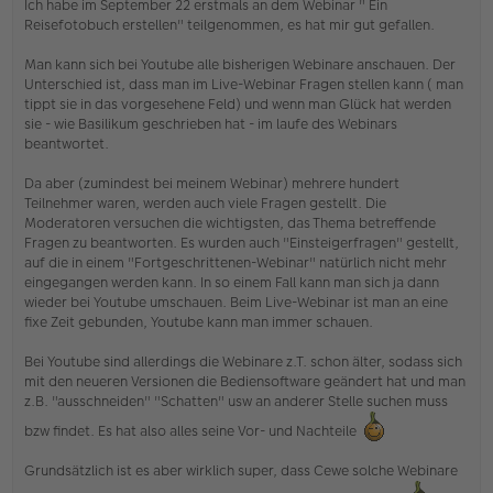
Ich habe im September 22 erstmals an dem Webinar " Ein
g
Reisefotobuch erstellen" teilgenommen, es hat mir gut gefallen.
e
l
Man kann sich bei Youtube alle bisherigen Webinare anschauen. Der
e
s
Unterschied ist, dass man im Live-Webinar Fragen stellen kann ( man
e
tippt sie in das vorgesehene Feld) und wenn man Glück hat werden
n
sie - wie Basilikum geschrieben hat - im laufe des Webinars
e
beantwortet.
r
B
e
Da aber (zumindest bei meinem Webinar) mehrere hundert
i
Teilnehmer waren, werden auch viele Fragen gestellt. Die
t
Moderatoren versuchen die wichtigsten, das Thema betreffende
r
Fragen zu beantworten. Es wurden auch "Einsteigerfragen" gestellt,
a
auf die in einem "Fortgeschrittenen-Webinar" natürlich nicht mehr
g
eingegangen werden kann. In so einem Fall kann man sich ja dann
wieder bei Youtube umschauen. Beim Live-Webinar ist man an eine
fixe Zeit gebunden, Youtube kann man immer schauen.
Bei Youtube sind allerdings die Webinare z.T. schon älter, sodass sich
mit den neueren Versionen die Bediensoftware geändert hat und man
z.B. "ausschneiden" "Schatten" usw an anderer Stelle suchen muss
bzw findet. Es hat also alles seine Vor- und Nachteile
Grundsätzlich ist es aber wirklich super, dass Cewe solche Webinare