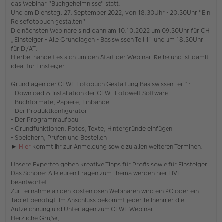
das Webinar "Buchgeheimnisse" statt.
e
s
Und am Dienstag, 27. September 2022, von 18:30Uhr - 20:30Uhr "Ein
e
Reisefotobuch gestalten"
n
Die nächsten Webinare sind dann am 10.10.2022 um 09:30Uhr für CH
e
„Einsteiger - Alle Grundlagen - Basiswissen Teil 1“ und um 18:30Uhr
r
für D/AT.
B
e
Hierbei handelt es sich um den Start der Webinar-Reihe und ist damit
i
ideal für Einsteiger.
t
r
Grundlagen der CEWE Fotobuch Gestaltung Basiswissen Teil 1:
a
- Download & Installation der CEWE Fotowelt Software
g
- Buchformate, Papiere, Einbände
- Der Produktkonfigurator
- Der Programmaufbau
- Grundfunktionen: Fotos, Texte, Hintergründe einfügen
- Speichern, Prüfen und Bestellen
►
Hier
kommt ihr zur Anmeldung sowie zu allen weiteren Terminen.
Unsere Experten geben kreative Tipps für Profis sowie für Einsteiger.
Das Schöne: Alle euren Fragen zum Thema werden hier LIVE
beantwortet.
Zur Teilnahme an den kostenlosen Webinaren wird ein PC oder ein
Tablet benötigt. Im Anschluss bekommt jeder Teilnehmer die
Aufzeichnung und Unterlagen zum CEWE Webinar.
Herzliche Grüße,