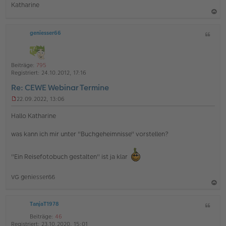
Katharine
a
geniesser66
Z
c
i
h
t
o
a
Beiträge:
795
b
t
Registriert:
24.10.2012, 17:16
e
Re: CEWE Webinar Termine
n
22.09.2022, 13:06
U
n
Hallo Katharine
g
e
was kann ich mir unter "Buchgeheimnisse" vorstellen?
l
e
s
"Ein Reisefotobuch gestalten" ist ja klar
e
n
e
VG geniesser66
r
B
a
e
i
TanjaT1978
Z
c
t
i
h
Beiträge:
46
r
t
Registriert:
23.10.2020, 15:01
a