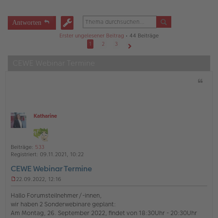
Antworten
Erster ungelesener Beitrag
• 44 Beiträge
1
2
3
Nächste
CEWE Webinar Termine
Z
i
t
a
t
Katharine
O
ff
l
i
Beiträge:
533
n
Registriert:
09.11.2021, 10:22
e
CEWE Webinar Termine
22.09.2022, 12:16
U
n
Hallo Forumsteilnehmer/-innen,
g
wir haben 2 Sonderwebinare geplant:
e
Am Montag, 26. September 2022, findet von 18:30Uhr - 20:30Uhr
l