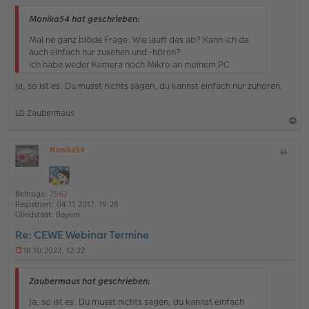
n
g
Monika54 hat geschrieben:
e
l
Mal ne ganz blöde Frage: Wie läuft das ab? Kann ich da
e
auch einfach nur zusehen und -hören?
s
Ich habe weder Kamera noch Mikro an meinem PC
e
n
Ja, so ist es. Du musst nichts sagen, du kannst einfach nur zuhören.
e
r
B
LG Zaubermaus
e
i
a
t
Monika54
Z
c
r
O
a
i
h
ff
g
t
l
o
a
i
Beiträge:
2562
b
t
n
Registriert:
04.11.2017, 19:28
e
e
Gliedstaat:
Bayern
n
Re: CEWE Webinar Termine
18.10.2022, 12:22
U
n
g
Zaubermaus hat geschrieben:
e
l
Ja, so ist es. Du musst nichts sagen, du kannst einfach