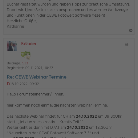
e
Bücher gestaltet wurden und geben Tipps zur praktische Umsetzung.
l
Dabei wird jede Seite einzeln besprochen und es werden Werkzeuge
e
s
und Funktionen in der CEWE Fotowelt Software gezeigt.
e
Herzliche Grüße,
n
Katharine
e
r
B
a
e
Katharine
Z
c
i
O
i
h
t
ff
t
r
l
o
a
a
i
Beiträge:
533
b
t
g
n
Registriert:
09.11.2021, 10:22
e
e
Re: CEWE Webinar Termine
n
18.10.2022, 09:32
U
n
Hallo Forumsteilnehmer/-innen,
g
e
hier kommen noch einmal die nächsten Webinar Termine:
l
e
s
Das nächste Webinar findet für CH am
24.10.2022
um 09:30Uhr
e
statt: „Jetzt wird es kreativ – Kreativ Teil 1“
n
Weiter geht es dann mit D/AT am
24.10.2022
um 18:30Uhr
e
"Neuheiten in der CEWE Fotowelt Software 7.3" und
r