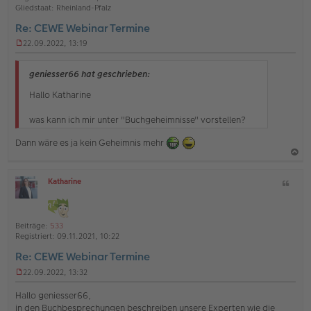
o
a
Gliedstaat:
Rheinland-Pfalz
g
b
t
Re: CEWE Webinar Termine
e
22.09.2022, 13:19
n
U
n
g
geniesser66 hat geschrieben:
e
l
Hallo Katharine
e
s
was kann ich mir unter "Buchgeheimnisse" vorstellen?
e
n
Dann wäre es ja kein Geheimnis mehr
e
r
B
a
e
Katharine
Z
c
i
O
i
t
h
ff
t
r
l
o
a
a
i
Beiträge:
533
g
b
t
n
Registriert:
09.11.2021, 10:22
e
e
Re: CEWE Webinar Termine
n
22.09.2022, 13:32
U
n
Hallo geniesser66,
g
in den Buchbesprechungen beschreiben unsere Experten wie die