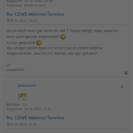
t
Registriert:
09.02.2010, 22:19
e
e
r
Gliedstaat:
Niedersachsen
a
n
Re: CEWE Webinar Termine
g
18.10.2022, 20:15
U
n
Da ich mich noch gar nicht mit der 7.3 beschäftigt habe, habe ich
g
mich auch gerade angemeldet
e
Ich bin gespannt
l
e
Vor einigen Jahren habe ich schon mal an einem Webinar
s
teilgenommen, das hat mir damals sehr gut gefallen!
e
n
e
LG
r
Urlaubsfan
B
e
a
i
geniesser66
Z
c
t
i
r
h
a
t
o
g
a
Beiträge:
795
b
t
Registriert:
24.10.2012, 17:16
e
Re: CEWE Webinar Termine
n
22.10.2022, 21:34
U
n