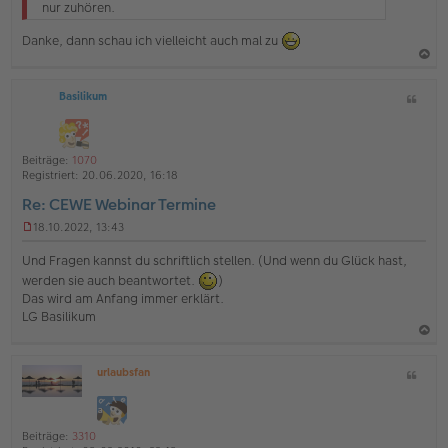
e
nur zuhören.
s
e
Danke, dann schau ich vielleicht auch mal zu
n
e
a
r
B
Basilikum
Z
c
e
i
h
i
t
t
o
a
r
Beiträge:
1070
b
t
a
Registriert:
20.06.2020, 16:18
g
e
Re: CEWE Webinar Termine
n
18.10.2022, 13:43
U
n
Und Fragen kannst du schriftlich stellen. (Und wenn du Glück hast,
g
werden sie auch beantwortet.
)
e
Das wird am Anfang immer erklärt.
l
e
LG Basilikum
s
e
a
n
urlaubsfan
Z
e
c
O
r
i
h
ff
B
t
l
o
e
a
i
i
Beiträge:
3310
b
t
n