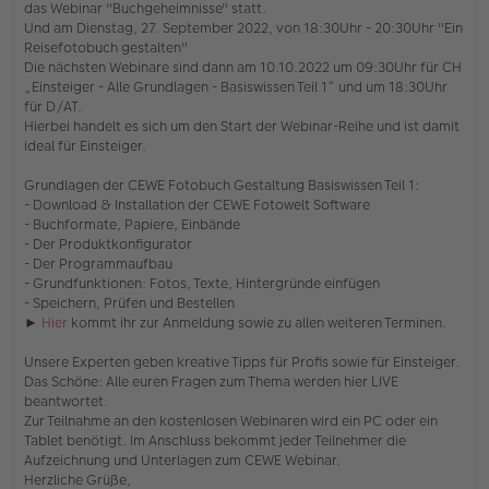
das Webinar "Buchgeheimnisse" statt.
e
s
Und am Dienstag, 27. September 2022, von 18:30Uhr - 20:30Uhr "Ein
e
Reisefotobuch gestalten"
n
Die nächsten Webinare sind dann am 10.10.2022 um 09:30Uhr für CH
e
„Einsteiger - Alle Grundlagen - Basiswissen Teil 1“ und um 18:30Uhr
r
für D/AT.
B
e
Hierbei handelt es sich um den Start der Webinar-Reihe und ist damit
i
ideal für Einsteiger.
t
r
Grundlagen der CEWE Fotobuch Gestaltung Basiswissen Teil 1:
a
- Download & Installation der CEWE Fotowelt Software
g
- Buchformate, Papiere, Einbände
- Der Produktkonfigurator
- Der Programmaufbau
- Grundfunktionen: Fotos, Texte, Hintergründe einfügen
- Speichern, Prüfen und Bestellen
►
Hier
kommt ihr zur Anmeldung sowie zu allen weiteren Terminen.
Unsere Experten geben kreative Tipps für Profis sowie für Einsteiger.
Das Schöne: Alle euren Fragen zum Thema werden hier LIVE
beantwortet.
Zur Teilnahme an den kostenlosen Webinaren wird ein PC oder ein
Tablet benötigt. Im Anschluss bekommt jeder Teilnehmer die
Aufzeichnung und Unterlagen zum CEWE Webinar.
Herzliche Grüße,