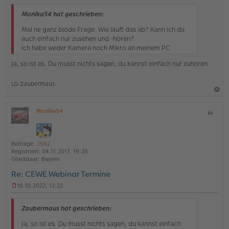
n
g
Monika54 hat geschrieben:
e
l
Mal ne ganz blöde Frage: Wie läuft das ab? Kann ich da
e
auch einfach nur zusehen und -hören?
s
Ich habe weder Kamera noch Mikro an meinem PC
e
n
Ja, so ist es. Du musst nichts sagen, du kannst einfach nur zuhören.
e
r
B
LG Zaubermaus
e
i
a
t
Monika54
Z
c
r
O
a
i
h
ff
g
t
l
o
a
i
Beiträge:
2562
b
t
n
Registriert:
04.11.2017, 19:28
e
e
Gliedstaat:
Bayern
n
Re: CEWE Webinar Termine
18.10.2022, 12:22
U
n
g
Zaubermaus hat geschrieben:
e
l
Ja, so ist es. Du musst nichts sagen, du kannst einfach