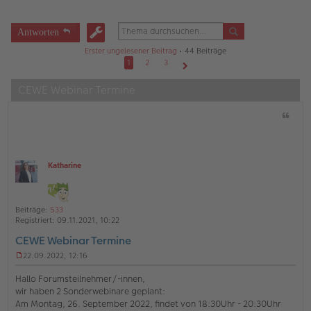
Antworten
Erster ungelesener Beitrag
• 44 Beiträge
1
2
3
Nächste
CEWE Webinar Termine
Z
i
t
a
t
Katharine
O
ff
l
i
Beiträge:
533
n
Registriert:
09.11.2021, 10:22
e
CEWE Webinar Termine
22.09.2022, 12:16
U
n
Hallo Forumsteilnehmer/-innen,
g
wir haben 2 Sonderwebinare geplant:
e
Am Montag, 26. September 2022, findet von 18:30Uhr - 20:30Uhr
l