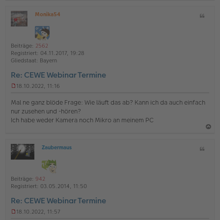
B
a
e
Monika54
Z
c
i
O
i
t
h
ff
t
r
l
o
a
a
i
Beiträge:
2562
b
g
t
n
Registriert:
04.11.2017, 19:28
e
e
Gliedstaat:
Bayern
n
Re: CEWE Webinar Termine
18.10.2022, 11:16
U
n
Mal ne ganz blöde Frage: Wie läuft das ab? Kann ich da auch einfach
g
nur zusehen und -hören?
e
Ich habe weder Kamera noch Mikro an meinem PC
l
e
s
a
e
Zaubermaus
Z
c
n
O
i
e
h
ff
t
r
l
o
B
a
i
Beiträge:
942
e
b
t
n
Registriert:
03.05.2014, 11:50
i
e
e
t
Re: CEWE Webinar Termine
r
n
a
18.10.2022, 11:57
g
U