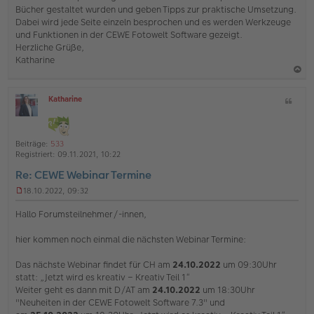
e
Bücher gestaltet wurden und geben Tipps zur praktische Umsetzung.
l
Dabei wird jede Seite einzeln besprochen und es werden Werkzeuge
e
s
und Funktionen in der CEWE Fotowelt Software gezeigt.
e
Herzliche Grüße,
n
Katharine
e
r
B
a
e
Katharine
Z
c
i
O
i
h
t
ff
t
r
l
o
a
a
i
Beiträge:
533
b
t
g
n
Registriert:
09.11.2021, 10:22
e
e
Re: CEWE Webinar Termine
n
18.10.2022, 09:32
U
n
Hallo Forumsteilnehmer/-innen,
g
e
hier kommen noch einmal die nächsten Webinar Termine:
l
e
s
Das nächste Webinar findet für CH am
24.10.2022
um 09:30Uhr
e
statt: „Jetzt wird es kreativ – Kreativ Teil 1“
n
Weiter geht es dann mit D/AT am
24.10.2022
um 18:30Uhr
e
"Neuheiten in der CEWE Fotowelt Software 7.3" und
r