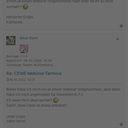
schon an einem Webinar teilgenommen habt oder ob ihr es noch
vorhabt?
Herzliche Grüße,
Katharine
a
Silber-Distel
Z
c
O
i
h
ff
t
l
o
a
i
Beiträge:
7159
b
t
n
Registriert:
09.09.2008, 19:34
e
e
Gliedstaat:
Baden-Württemberg
n
Re: CEWE Webinar Termine
18.10.2022, 10:17
U
n
Bisher habe ich noch nie an einem Webinar teilgenommen, aber eben
g
habe ich mich angemeldet für Neuheiten in 7.3.
e
Ich lasse mich überraschen!
l
e
Super, dass Cewe so etwas anbietet!
s
e
Liebe Grüße
n
Silber-Distel
e
r