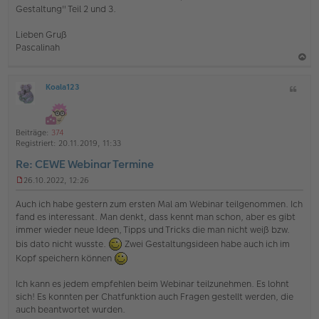
i
Gestaltung" Teil 2 und 3.
t
r
Lieben Gruß
a
g
Pascalinah
a
Koala123
Z
c
O
i
h
ff
t
l
o
a
i
Beiträge:
374
b
t
n
Registriert:
20.11.2019, 11:33
e
e
Re: CEWE Webinar Termine
n
26.10.2022, 12:26
U
n
Auch ich habe gestern zum ersten Mal am Webinar teilgenommen. Ich
g
fand es interessant. Man denkt, dass kennt man schon, aber es gibt
e
immer wieder neue Ideen, Tipps und Tricks die man nicht weiß bzw.
l
e
bis dato nicht wusste.
Zwei Gestaltungsideen habe auch ich im
s
Kopf speichern können
e
n
Ich kann es jedem empfehlen beim Webinar teilzunehmen. Es lohnt
e
sich! Es konnten per Chatfunktion auch Fragen gestellt werden, die
r
B
auch beantwortet wurden.
e