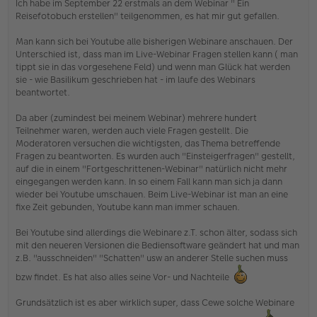
Ich habe im September 22 erstmals an dem Webinar " Ein
g
Reisefotobuch erstellen" teilgenommen, es hat mir gut gefallen.
e
l
Man kann sich bei Youtube alle bisherigen Webinare anschauen. Der
e
s
Unterschied ist, dass man im Live-Webinar Fragen stellen kann ( man
e
tippt sie in das vorgesehene Feld) und wenn man Glück hat werden
n
sie - wie Basilikum geschrieben hat - im laufe des Webinars
e
beantwortet.
r
B
e
Da aber (zumindest bei meinem Webinar) mehrere hundert
i
Teilnehmer waren, werden auch viele Fragen gestellt. Die
t
Moderatoren versuchen die wichtigsten, das Thema betreffende
r
Fragen zu beantworten. Es wurden auch "Einsteigerfragen" gestellt,
a
auf die in einem "Fortgeschrittenen-Webinar" natürlich nicht mehr
g
eingegangen werden kann. In so einem Fall kann man sich ja dann
wieder bei Youtube umschauen. Beim Live-Webinar ist man an eine
fixe Zeit gebunden, Youtube kann man immer schauen.
Bei Youtube sind allerdings die Webinare z.T. schon älter, sodass sich
mit den neueren Versionen die Bediensoftware geändert hat und man
z.B. "ausschneiden" "Schatten" usw an anderer Stelle suchen muss
bzw findet. Es hat also alles seine Vor- und Nachteile
Grundsätzlich ist es aber wirklich super, dass Cewe solche Webinare