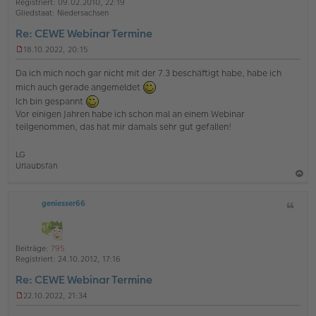
t
Registriert:
09.02.2010, 22:19
e
e
r
Gliedstaat:
Niedersachsen
a
n
Re: CEWE Webinar Termine
g
18.10.2022, 20:15
U
n
Da ich mich noch gar nicht mit der 7.3 beschäftigt habe, habe ich
g
mich auch gerade angemeldet
e
Ich bin gespannt
l
e
Vor einigen Jahren habe ich schon mal an einem Webinar
s
teilgenommen, das hat mir damals sehr gut gefallen!
e
n
e
LG
r
Urlaubsfan
B
e
a
i
geniesser66
Z
c
t
i
r
h
a
t
o
g
a
Beiträge:
795
b
t
Registriert:
24.10.2012, 17:16
e
Re: CEWE Webinar Termine
n
22.10.2022, 21:34
U
n