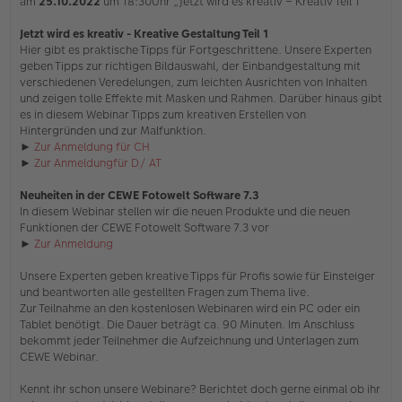
am
25.10.2022
um 18:30Uhr „Jetzt wird es kreativ – Kreativ Teil 1“
B
e
i
Jetzt wird es kreativ - Kreative Gestaltung Teil 1
t
Hier gibt es praktische Tipps für Fortgeschrittene. Unsere Experten
r
geben Tipps zur richtigen Bildauswahl, der Einbandgestaltung mit
a
verschiedenen Veredelungen, zum leichten Ausrichten von Inhalten
g
und zeigen tolle Effekte mit Masken und Rahmen. Darüber hinaus gibt
es in diesem Webinar Tipps zum kreativen Erstellen von
Hintergründen und zur Malfunktion.
►
Zur Anmeldung für CH
►
Zur Anmeldungfür D/ AT
Neuheiten in der CEWE Fotowelt Software 7.3
In diesem Webinar stellen wir die neuen Produkte und die neuen
Funktionen der CEWE Fotowelt Software 7.3 vor
►
Zur Anmeldung
Unsere Experten geben kreative Tipps für Profis sowie für Einsteiger
und beantworten alle gestellten Fragen zum Thema live.
Zur Teilnahme an den kostenlosen Webinaren wird ein PC oder ein
Tablet benötigt. Die Dauer beträgt ca. 90 Minuten. Im Anschluss
bekommt jeder Teilnehmer die Aufzeichnung und Unterlagen zum
CEWE Webinar.
Kennt ihr schon unsere Webinare? Berichtet doch gerne einmal ob ihr