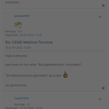
Katharine
a
geniesser66
Z
c
i
h
t
o
a
Beiträge:
795
b
t
Registriert:
24.10.2012, 17:16
e
Re: CEWE Webinar Termine
n
22.09.2022, 13:06
U
n
Hallo Katharine
g
e
was kann ich mir unter "Buchgeheimnisse" vorstellen?
l
e
s
"Ein Reisefotobuch gestalten" ist ja klar
e
n
e
VG geniesser66
r
B
a
e
i
TanjaT1978
Z
c
t
i
h
Beiträge:
46
r
t
Registriert:
23.10.2020, 15:01
a