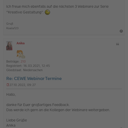
i
Ich freue mich ebenfalls auf die nächsten 3 Webinare zur Serie
t
"Kreative Gestaltung".
r
a
g
Gruß
Koala123
a
Anika
Z
c
O
i
h
ff
t
l
o
a
i
Beiträge:
210
b
t
n
Registriert:
16.03.2021, 12:45
e
e
Gliedstaat:
Niedersachen
n
Re: CEWE Webinar Termine
27.10.2022, 09:27
U
n
Hallo,
g
e
danke für Euer großartiges Feedback.
l
Das werde ich gern an die Kollegen der Webinare weitergeben.
e
s
e
Liebe Grüße
n
Anika
e