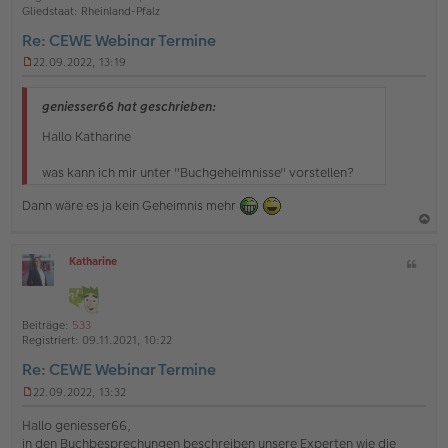
o
a
Gliedstaat:
Rheinland-Pfalz
g
b
t
Re: CEWE Webinar Termine
e
22.09.2022, 13:19
n
U
n
g
geniesser66 hat geschrieben:
e
l
Hallo Katharine
e
s
was kann ich mir unter "Buchgeheimnisse" vorstellen?
e
n
Dann wäre es ja kein Geheimnis mehr
e
r
B
a
e
Katharine
Z
c
i
O
i
t
h
ff
t
r
l
o
a
a
i
Beiträge:
533
g
b
t
n
Registriert:
09.11.2021, 10:22
e
e
Re: CEWE Webinar Termine
n
22.09.2022, 13:32
U
n
Hallo geniesser66,
g
in den Buchbesprechungen beschreiben unsere Experten wie die