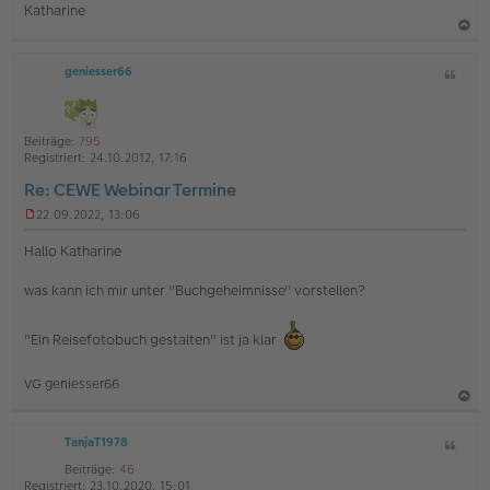
Katharine
a
geniesser66
Z
c
i
h
t
o
a
Beiträge:
795
b
t
Registriert:
24.10.2012, 17:16
e
Re: CEWE Webinar Termine
n
22.09.2022, 13:06
U
n
Hallo Katharine
g
e
was kann ich mir unter "Buchgeheimnisse" vorstellen?
l
e
s
"Ein Reisefotobuch gestalten" ist ja klar
e
n
e
VG geniesser66
r
B
a
e
i
TanjaT1978
Z
c
t
i
h
Beiträge:
46
r
t
Registriert:
23.10.2020, 15:01
a