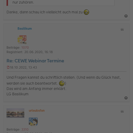
e
nur zuhören.
s
e
Danke, dann schau ich vielleicht auch mal zu
n
e
a
r
B
Basilikum
Z
c
e
i
h
i
t
t
o
a
r
Beiträge:
1070
b
t
a
Registriert:
20.06.2020, 16:18
g
e
Re: CEWE Webinar Termine
n
18.10.2022, 13:43
U
n
Und Fragen kannst du schriftlich stellen. (Und wenn du Glück hast,
g
werden sie auch beantwortet.
)
e
Das wird am Anfang immer erklärt.
l
e
LG Basilikum
s
e
a
n
urlaubsfan
Z
e
c
O
r
i
h
ff
B
t
l
o
e
a
i
i
Beiträge:
3310
b
t
n