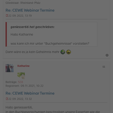
o
a
Gliedstaat:
Rheinland-Pfalz
g
b
t
Re: CEWE Webinar Termine
e
22.09.2022, 13:19
n
U
n
g
geniesser66 hat geschrieben:
e
l
Hallo Katharine
e
s
was kann ich mir unter "Buchgeheimnisse" vorstellen?
e
n
Dann wäre es ja kein Geheimnis mehr
e
r
B
a
e
Katharine
Z
c
i
O
i
t
h
ff
t
r
l
o
a
a
i
Beiträge:
533
g
b
t
n
Registriert:
09.11.2021, 10:22
e
e
Re: CEWE Webinar Termine
n
22.09.2022, 13:32
U
n
Hallo geniesser66,
g
in den Buchbesprechungen beschreiben unsere Experten wie die