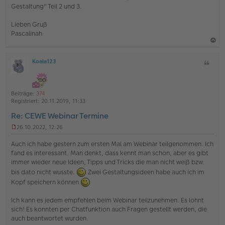
i
Gestaltung" Teil 2 und 3.
t
r
Lieben Gruß
a
g
Pascalinah
a
Koala123
Z
c
O
i
h
ff
t
l
o
a
i
Beiträge:
374
b
t
n
Registriert:
20.11.2019, 11:33
e
e
Re: CEWE Webinar Termine
n
26.10.2022, 12:26
U
n
Auch ich habe gestern zum ersten Mal am Webinar teilgenommen. Ich
g
fand es interessant. Man denkt, dass kennt man schon, aber es gibt
e
immer wieder neue Ideen, Tipps und Tricks die man nicht weiß bzw.
l
e
bis dato nicht wusste.
Zwei Gestaltungsideen habe auch ich im
s
Kopf speichern können
e
n
Ich kann es jedem empfehlen beim Webinar teilzunehmen. Es lohnt
e
sich! Es konnten per Chatfunktion auch Fragen gestellt werden, die
r
B
auch beantwortet wurden.
e