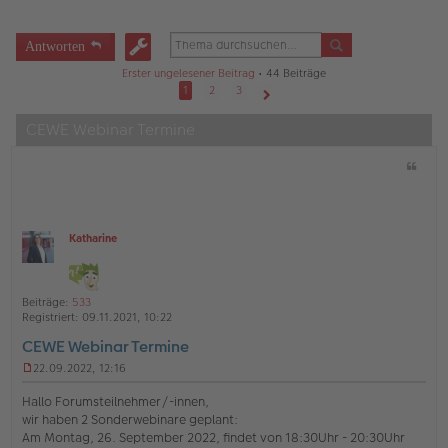
Antworten
Erster ungelesener Beitrag
• 44 Beiträge
1
2
3
Nächste
CEWE Webinar Termine
Z
i
t
a
t
Katharine
O
ff
l
i
Beiträge:
533
n
Registriert:
09.11.2021, 10:22
e
CEWE Webinar Termine
22.09.2022, 12:16
U
n
Hallo Forumsteilnehmer/-innen,
g
wir haben 2 Sonderwebinare geplant:
e
Am Montag, 26. September 2022, findet von 18:30Uhr - 20:30Uhr
l