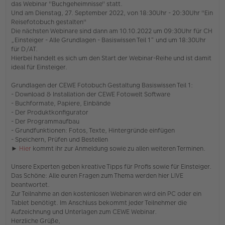
das Webinar "Buchgeheimnisse" statt.
e
s
Und am Dienstag, 27. September 2022, von 18:30Uhr - 20:30Uhr "Ein
e
Reisefotobuch gestalten"
n
Die nächsten Webinare sind dann am 10.10.2022 um 09:30Uhr für CH
e
„Einsteiger - Alle Grundlagen - Basiswissen Teil 1“ und um 18:30Uhr
r
für D/AT.
B
e
Hierbei handelt es sich um den Start der Webinar-Reihe und ist damit
i
ideal für Einsteiger.
t
r
Grundlagen der CEWE Fotobuch Gestaltung Basiswissen Teil 1:
a
- Download & Installation der CEWE Fotowelt Software
g
- Buchformate, Papiere, Einbände
- Der Produktkonfigurator
- Der Programmaufbau
- Grundfunktionen: Fotos, Texte, Hintergründe einfügen
- Speichern, Prüfen und Bestellen
►
Hier
kommt ihr zur Anmeldung sowie zu allen weiteren Terminen.
Unsere Experten geben kreative Tipps für Profis sowie für Einsteiger.
Das Schöne: Alle euren Fragen zum Thema werden hier LIVE
beantwortet.
Zur Teilnahme an den kostenlosen Webinaren wird ein PC oder ein
Tablet benötigt. Im Anschluss bekommt jeder Teilnehmer die
Aufzeichnung und Unterlagen zum CEWE Webinar.
Herzliche Grüße,