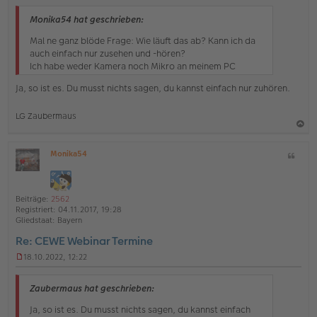
n
g
Monika54 hat geschrieben:
e
l
Mal ne ganz blöde Frage: Wie läuft das ab? Kann ich da
e
auch einfach nur zusehen und -hören?
s
Ich habe weder Kamera noch Mikro an meinem PC
e
n
Ja, so ist es. Du musst nichts sagen, du kannst einfach nur zuhören.
e
r
B
LG Zaubermaus
e
i
a
t
Monika54
Z
c
r
O
a
i
h
ff
g
t
l
o
a
i
Beiträge:
2562
b
t
n
Registriert:
04.11.2017, 19:28
e
e
Gliedstaat:
Bayern
n
Re: CEWE Webinar Termine
18.10.2022, 12:22
U
n
g
Zaubermaus hat geschrieben:
e
l
Ja, so ist es. Du musst nichts sagen, du kannst einfach