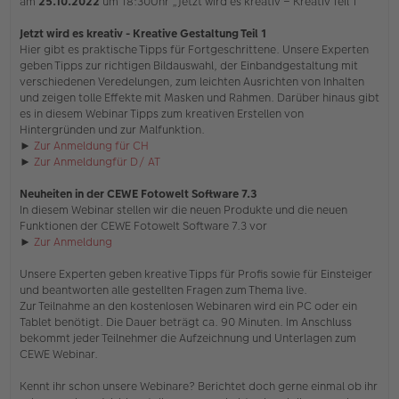
am
25.10.2022
um 18:30Uhr „Jetzt wird es kreativ – Kreativ Teil 1“
B
e
i
Jetzt wird es kreativ - Kreative Gestaltung Teil 1
t
Hier gibt es praktische Tipps für Fortgeschrittene. Unsere Experten
r
geben Tipps zur richtigen Bildauswahl, der Einbandgestaltung mit
a
verschiedenen Veredelungen, zum leichten Ausrichten von Inhalten
g
und zeigen tolle Effekte mit Masken und Rahmen. Darüber hinaus gibt
es in diesem Webinar Tipps zum kreativen Erstellen von
Hintergründen und zur Malfunktion.
►
Zur Anmeldung für CH
►
Zur Anmeldungfür D/ AT
Neuheiten in der CEWE Fotowelt Software 7.3
In diesem Webinar stellen wir die neuen Produkte und die neuen
Funktionen der CEWE Fotowelt Software 7.3 vor
►
Zur Anmeldung
Unsere Experten geben kreative Tipps für Profis sowie für Einsteiger
und beantworten alle gestellten Fragen zum Thema live.
Zur Teilnahme an den kostenlosen Webinaren wird ein PC oder ein
Tablet benötigt. Die Dauer beträgt ca. 90 Minuten. Im Anschluss
bekommt jeder Teilnehmer die Aufzeichnung und Unterlagen zum
CEWE Webinar.
Kennt ihr schon unsere Webinare? Berichtet doch gerne einmal ob ihr