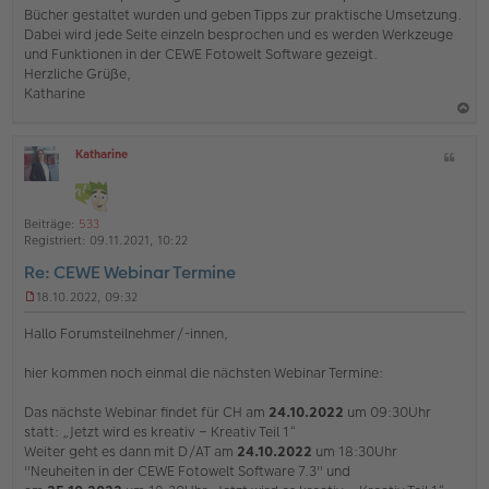
e
Bücher gestaltet wurden und geben Tipps zur praktische Umsetzung.
l
Dabei wird jede Seite einzeln besprochen und es werden Werkzeuge
e
s
und Funktionen in der CEWE Fotowelt Software gezeigt.
e
Herzliche Grüße,
n
Katharine
e
r
B
a
e
Katharine
Z
c
i
O
i
h
t
ff
t
r
l
o
a
a
i
Beiträge:
533
b
t
g
n
Registriert:
09.11.2021, 10:22
e
e
Re: CEWE Webinar Termine
n
18.10.2022, 09:32
U
n
Hallo Forumsteilnehmer/-innen,
g
e
hier kommen noch einmal die nächsten Webinar Termine:
l
e
s
Das nächste Webinar findet für CH am
24.10.2022
um 09:30Uhr
e
statt: „Jetzt wird es kreativ – Kreativ Teil 1“
n
Weiter geht es dann mit D/AT am
24.10.2022
um 18:30Uhr
e
"Neuheiten in der CEWE Fotowelt Software 7.3" und
r