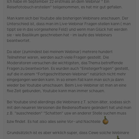
Ich habe im September 22 erstmals an dem Webinar " Ein
g
Reisefotobuch erstellen" teilgenommen, es hat mir gut gefallen.
e
l
Man kann sich bei Youtube alle bisherigen Webinare anschauen. Der
e
s
Unterschied ist, dass man im Live-Webinar Fragen stellen kann ( man
e
tippt sie in das vorgesehene Feld) und wenn man Glück hat werden
n
sie - wie Basilikum geschrieben hat - im laufe des Webinars
e
beantwortet.
r
B
e
Da aber (zumindest bei meinem Webinar) mehrere hundert
i
Teilnehmer waren, werden auch viele Fragen gestellt. Die
t
Moderatoren versuchen die wichtigsten, das Thema betreffende
r
Fragen zu beantworten. Es wurden auch "Einsteigerfragen" gestellt,
a
auf die in einem "Fortgeschrittenen-Webinar" natürlich nicht mehr
g
eingegangen werden kann. In so einem Fall kann man sich ja dann
wieder bei Youtube umschauen. Beim Live-Webinar ist man an eine
fixe Zeit gebunden, Youtube kann man immer schauen.
Bei Youtube sind allerdings die Webinare z.T. schon älter, sodass sich
mit den neueren Versionen die Bediensoftware geändert hat und man
z.B. "ausschneiden" "Schatten" usw an anderer Stelle suchen muss
bzw findet. Es hat also alles seine Vor- und Nachteile
Grundsätzlich ist es aber wirklich super, dass Cewe solche Webinare