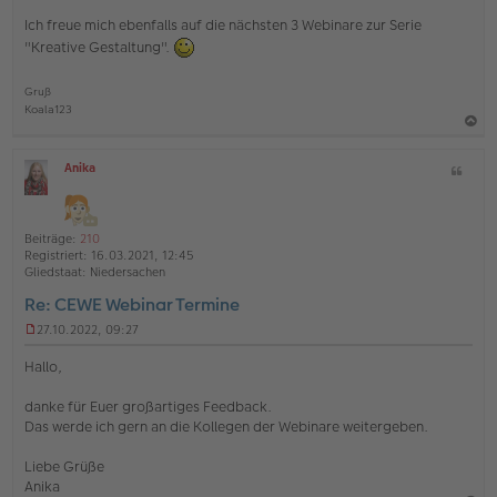
i
Ich freue mich ebenfalls auf die nächsten 3 Webinare zur Serie
t
"Kreative Gestaltung".
r
a
g
Gruß
Koala123
a
Anika
Z
c
O
i
h
ff
t
l
o
a
i
Beiträge:
210
b
t
n
Registriert:
16.03.2021, 12:45
e
e
Gliedstaat:
Niedersachen
n
Re: CEWE Webinar Termine
27.10.2022, 09:27
U
n
Hallo,
g
e
danke für Euer großartiges Feedback.
l
Das werde ich gern an die Kollegen der Webinare weitergeben.
e
s
e
Liebe Grüße
n
Anika
e