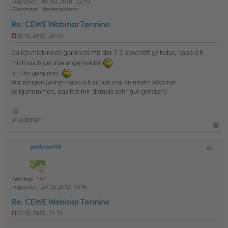
t
Registriert:
09.02.2010, 22:19
e
e
r
Gliedstaat:
Niedersachsen
a
n
Re: CEWE Webinar Termine
g
18.10.2022, 20:15
U
n
Da ich mich noch gar nicht mit der 7.3 beschäftigt habe, habe ich
g
mich auch gerade angemeldet
e
Ich bin gespannt
l
e
Vor einigen Jahren habe ich schon mal an einem Webinar
s
teilgenommen, das hat mir damals sehr gut gefallen!
e
n
e
LG
r
Urlaubsfan
B
e
a
i
geniesser66
Z
c
t
i
r
h
a
t
o
g
a
Beiträge:
795
b
t
Registriert:
24.10.2012, 17:16
e
Re: CEWE Webinar Termine
n
22.10.2022, 21:34
U
n