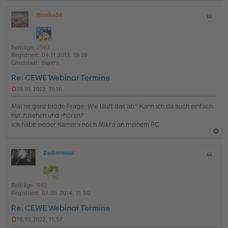
B
a
e
Monika54
Z
c
i
O
i
t
h
ff
t
r
l
o
a
a
i
Beiträge:
2562
b
g
t
n
Registriert:
04.11.2017, 19:28
e
e
Gliedstaat:
Bayern
n
Re: CEWE Webinar Termine
18.10.2022, 11:16
U
n
Mal ne ganz blöde Frage: Wie läuft das ab? Kann ich da auch einfach
g
nur zusehen und -hören?
e
Ich habe weder Kamera noch Mikro an meinem PC
l
e
s
a
e
Zaubermaus
Z
c
n
O
i
e
h
ff
t
r
l
o
B
a
i
Beiträge:
942
e
b
t
n
Registriert:
03.05.2014, 11:50
i
e
e
t
Re: CEWE Webinar Termine
r
n
a
18.10.2022, 11:57
g
U