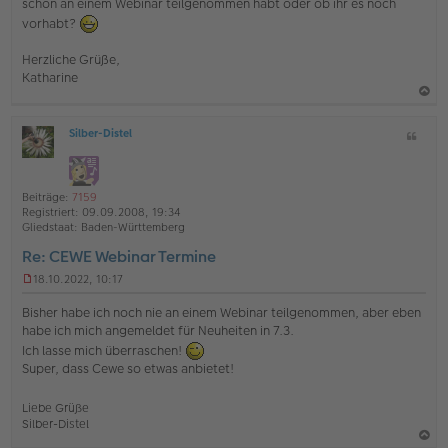
schon an einem Webinar teilgenommen habt oder ob ihr es noch
vorhabt?
Herzliche Grüße,
Katharine
a
Silber-Distel
Z
c
O
i
h
ff
t
l
o
a
i
Beiträge:
7159
b
t
n
Registriert:
09.09.2008, 19:34
e
e
Gliedstaat:
Baden-Württemberg
n
Re: CEWE Webinar Termine
18.10.2022, 10:17
U
n
Bisher habe ich noch nie an einem Webinar teilgenommen, aber eben
g
habe ich mich angemeldet für Neuheiten in 7.3.
e
Ich lasse mich überraschen!
l
e
Super, dass Cewe so etwas anbietet!
s
e
Liebe Grüße
n
Silber-Distel
e
r