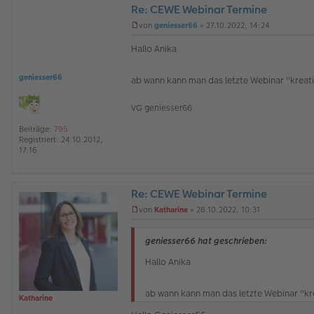
Re: CEWE Webinar Termine
von
geniesser66
»
27.10.2022, 14:24
U
n
Hallo Anika
g
e
l
geniesser66
ab wann kann man das letzte Webinar "kreati
e
s
e
VG geniesser66
n
e
Beiträge:
795
r
Registriert:
24.10.2012,
B
17:16
e
i
t
r
Re: CEWE Webinar Termine
a
O
von
Katharine
»
28.10.2022, 10:31
g
ff
U
l
n
i
g
geniesser66 hat geschrieben:
n
e
e
l
Hallo Anika
e
s
e
ab wann kann man das letzte Webinar "kre
Katharine
n
e