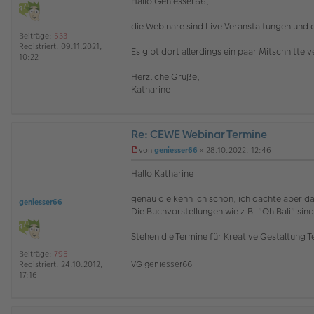
Hallo Geniesser66,
r
B
die Webinare sind Live Veranstaltungen und
e
Beiträge:
533
i
Registriert:
09.11.2021,
Es gibt dort allerdings ein paar Mitschnitt
t
10:22
r
a
Herzliche Grüße,
g
Katharine
Re: CEWE Webinar Termine
von
geniesser66
»
28.10.2022, 12:46
U
n
Hallo Katharine
g
e
genau die kenn ich schon, ich dachte aber da
l
geniesser66
Die Buchvorstellungen wie z.B. "Oh Bali" sind
e
s
e
Stehen die Termine für Kreative Gestaltung Te
n
e
Beiträge:
795
r
VG geniesser66
Registriert:
24.10.2012,
B
17:16
e
i
t