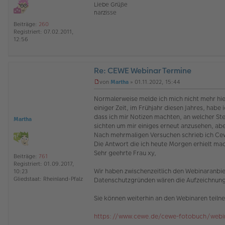
s
Liebe Grüße
e
narzisse
n
e
Beiträge:
260
r
Registriert:
07.02.2011,
B
12:56
e
i
t
r
Re: CEWE Webinar Termine
a
von
Martha
»
01.11.2022, 15:44
g
U
n
Normalerweise melde ich mich nicht mehr hie
g
einiger Zeit, im Frühjahr diesen Jahres, ha
e
dass ich mir Notizen machten, an welcher St
l
Martha
sichten um mir einiges erneut anzusehen, aber
e
s
Nach mehrmaligen Versuchen schrieb ich Cewe
e
Die Antwort die ich heute Morgen erhielt mac
n
Sehr geehrte Frau xy,
e
Beiträge:
761
r
Registriert:
01.09.2017,
Wir haben zwischenzeitlich den Webinaranbiet
B
10:23
e
Datenschutzgründen wären die Aufzeichnung
Gliedstaat:
Rheinland-Pfalz
i
t
Sie können weiterhin an den Webinaren teilneh
r
a
https://www.cewe.de/cewe-fotobuch/webi
g