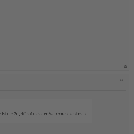
a
Z
c
i
h
t
o
a
b
t
e
n
ist der Zugriff auf die alten Webinaren nicht mehr