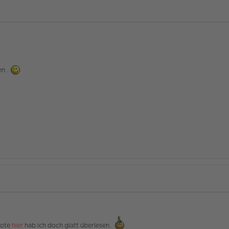
2
en .
rote
hier
hab ich doch glatt überlesen.