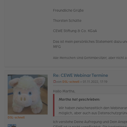
Freundliche Grüße
Thorsten Schütte
CEWE Stiftung & Co. KGaA
Das ist mein persönliches Statement dazu und
MFG
Alle Menschen sind Gehirnbesitzer, aber nicht 
Re: CEWE Webinar Termine
O
von
DSL-schnell
»
01.11.2022, 17:19
ff
U
l
n
Hallo Martha,
i
g
n
e
Martha hat geschrieben:
e
l
e
Wir haben zwischenzeitlich den Webinaranb
s
möglich, aber auch aus Datenschutzgrün
e
DSL-schnell
n
Ich verstehe Deine Aufregung und Dein Ansp
e
CEWE ist ja nicht verpflichtet, Dir kostenlos