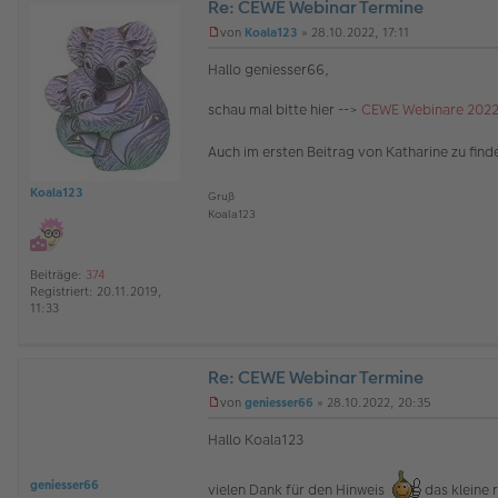
r
Re: CEWE Webinar Termine
a
O
von
Koala123
»
28.10.2022, 17:11
g
ff
U
l
n
Hallo geniesser66,
i
g
n
e
schau mal bitte hier -->
CEWE Webinare 202
e
l
e
s
Auch im ersten Beitrag von Katharine zu find
e
n
Koala123
e
Gruß
r
Koala123
B
e
i
Beiträge:
374
t
Registriert:
20.11.2019,
r
11:33
a
g
Re: CEWE Webinar Termine
von
geniesser66
»
28.10.2022, 20:35
U
n
Hallo Koala123
g
e
l
geniesser66
vielen Dank für den Hinweis
das kleine 