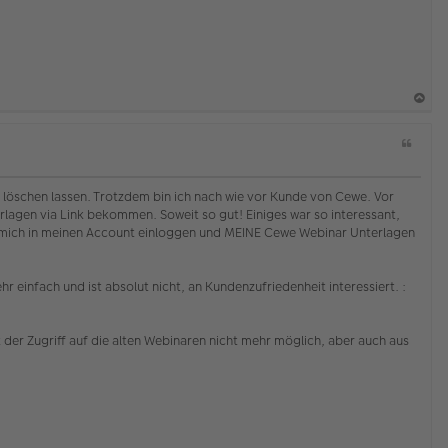
a
Z
c
i
h
t
o
a
 löschen lassen. Trotzdem bin ich nach wie vor Kunde von Cewe. Vor
b
t
rlagen via Link bekommen. Soweit so gut! Einiges war so interessant,
e
ich mich in meinen Account einloggen und MEINE Cewe Webinar Unterlagen
n
 einfach und ist absolut nicht, an Kundenzufriedenheit interessiert. :
 der Zugriff auf die alten Webinaren nicht mehr möglich, aber auch aus