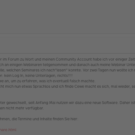
r im Forum zu Wort und meinen Community Account habe ich vor einiger Zeit
be ich an einigen Webinaren teilgenommen und danach auch meine Webinar Unte
elle, welchen Seminares ich nach"lesen" konnte. Vor zwei Tagen nun wollte 
: kein Log In, keine Unterlagen, nichts!!!!
 an, um zu erfahren, was ich eventuell falsch machte.
ht mich nun etwas Sprachlos und ich finde Cewe macht es sich, mal wieder, sehr
er gewechselt, seit Anfang Mai nutzen wir dazu eine neue Software. Daher ist
en nicht mehr verfügbar.
men, die Termine und Inhalte finden Sie hier:
nare.html