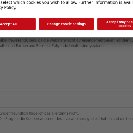
inare im Anschluss bei YouTube eingestellt werden, möchte ich auch hierauf no
n der direkte Kontakt zu unseren Kollegen ist. Ihr könnt während des Webina
on „Kreative Gestaltung“
statt.
l dabei gewesen zu sein, da die Webinare nicht aufeinander aufbauen, sonder
talten mit Farben und Formen. Folgende Inhalte sind geplant:
ndenfreundlich finde ich das allerdings nicht.
 Die Fragen, die Kunden während des Live webinars gestellt haben und die b