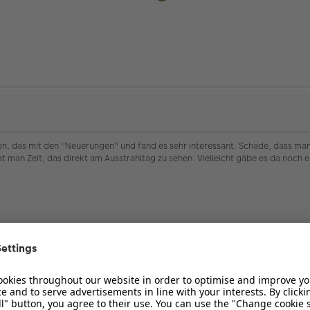
 das mit den "Neuerungen" und fand es sehr interessant. Schade, dass man 
t man Zeit, das direkt am Ausstrahltag zu sehen. Vielleicht gäbe es da noch 