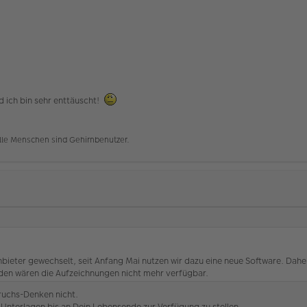
 ich bin sehr enttäuscht!
alle Menschen sind Gehirnbenutzer.
ieter gewechselt, seit Anfang Mai nutzen wir dazu eine neue Software. Daher 
den wären die Aufzeichnungen nicht mehr verfügbar.
ruchs-Denken nicht.
e Unterlagen bis an Dein Lebensende zur Verfügung zu stellen.