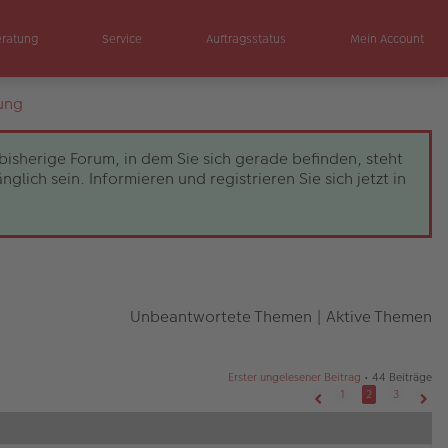
eratung
Service
Auftragsstatus
Mein Account
ung
bisherige Forum, in dem Sie sich gerade befinden, steht
ch sein. Informieren und registrieren Sie sich jetzt in
Unbeantwortete Themen
|
Aktive Themen
Erster ungelesener Beitrag
• 44 Beiträge
1
2
3
Vorherige
Näch