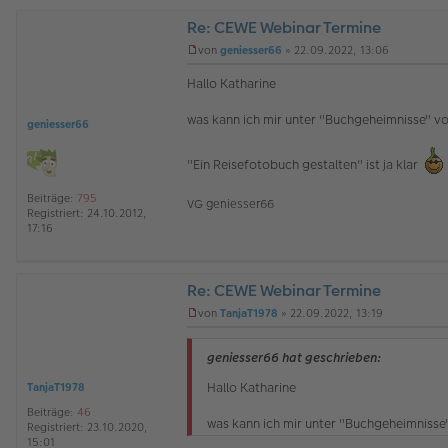
Re: CEWE Webinar Termine
von
geniesser66
»
22.09.2022, 13:06
U
n
Hallo Katharine
g
e
was kann ich mir unter "Buchgeheimnisse" vo
l
geniesser66
e
s
"Ein Reisefotobuch gestalten" ist ja klar
e
n
e
Beiträge:
795
VG geniesser66
r
Registriert:
24.10.2012,
B
17:16
e
i
t
r
Re: CEWE Webinar Termine
a
von
TanjaT1978
»
22.09.2022, 13:19
g
U
n
g
geniesser66 hat geschrieben:
e
l
Hallo Katharine
TanjaT1978
e
Beiträge:
46
s
was kann ich mir unter "Buchgeheimnisse"
Registriert:
23.10.2020,
e
15:01
n