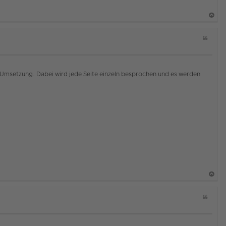
a
Z
c
i
h
t
o
a
b
t
Umsetzung. Dabei wird jede Seite einzeln besprochen und es werden
e
n
a
Z
c
i
h
t
o
a