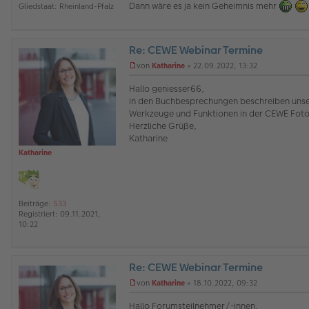
Dann wäre es ja kein Geheimnis mehr
Gliedstaat:
Rheinland-Pfalz
e
r
B
e
Re: CEWE Webinar Termine
i
t
O
von
Katharine
»
22.09.2022, 13:32
r
ff
U
a
l
n
Hallo geniesser66,
g
i
g
in den Buchbesprechungen beschreiben unser
n
e
Werkzeuge und Funktionen in der CEWE Foto
e
l
Herzliche Grüße,
e
s
Katharine
e
Katharine
n
e
r
B
e
Beiträge:
533
i
Registriert:
09.11.2021,
t
10:22
r
a
g
Re: CEWE Webinar Termine
O
von
Katharine
»
18.10.2022, 09:32
ff
U
l
n
Hallo Forumsteilnehmer/-innen,