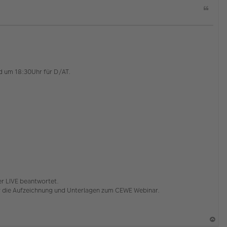
Z
i
t
a
t
nd um 18:30Uhr für D/AT.
er LIVE beantwortet.
er die Aufzeichnung und Unterlagen zum CEWE Webinar.