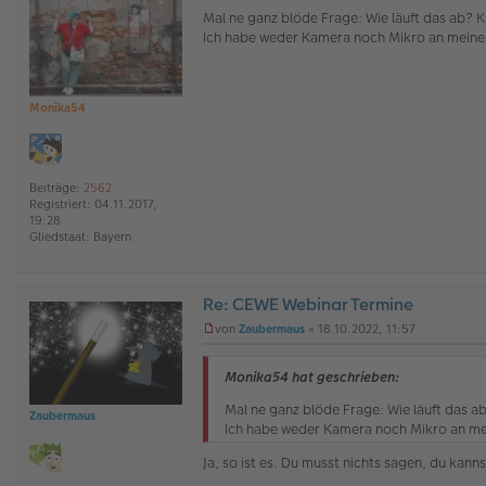
l
n
Mal ne ganz blöde Frage: Wie läuft das ab? 
i
g
Ich habe weder Kamera noch Mikro an mein
n
e
e
l
e
s
e
Monika54
n
e
r
B
Beiträge:
2562
e
Registriert:
04.11.2017,
i
19:28
t
Gliedstaat:
Bayern
r
a
g
Re: CEWE Webinar Termine
O
von
Zaubermaus
»
18.10.2022, 11:57
ff
U
l
n
i
g
Monika54 hat geschrieben:
n
e
e
l
Mal ne ganz blöde Frage: Wie läuft das a
Zaubermaus
e
Ich habe weder Kamera noch Mikro an m
s
e
Ja, so ist es. Du musst nichts sagen, du kann
n