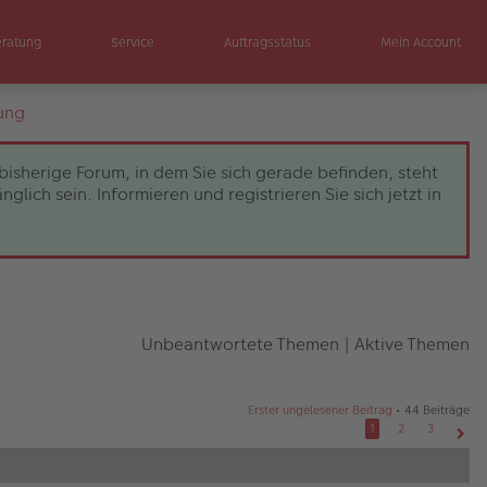
eratung
Service
Auftragsstatus
Mein Account
ung
bisherige Forum, in dem Sie sich gerade befinden, steht
ch sein. Informieren und registrieren Sie sich jetzt in
Unbeantwortete Themen
|
Aktive Themen
Erster ungelesener Beitrag
• 44 Beiträge
1
2
3
Näch