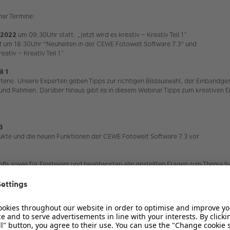
ar Termine:
.2022
um 09:30Uhr statt: „Jetzt wird es kreativ – Kreativ Teil 1“
2
um 18:30Uhr "Neuheiten in der CEWE Fotowelt Software 7.3" und
eativ – Kreativ Teil 1“
l 1
rittene. Unsere Experten geben Tipps zur richtigen Bildauswahl, der Einbandg
n und Rahmen. Darüber hinaus gibt es in diesem Webinar Tipps zum kreativen E
3
dukte und die neuen Funktionen der CEWE Fotowelt Software 7.3 vor
fis sowie für Einsteiger und beantworten alle gestellten Fragen zum Thema li
wird ein PC oder ein Tablet benötigt. Die Dauer beträgt ca. 90 Minuten. Im
 doch gerne einmal ob ihr schon an einem Webinar teilgenommen habt oder o