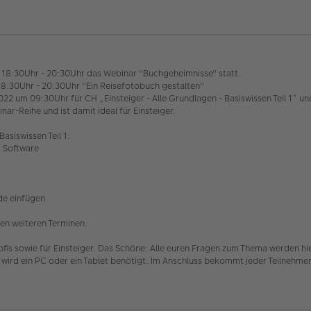
18:30Uhr - 20:30Uhr das Webinar "Buchgeheimnisse" statt.
8:30Uhr - 20:30Uhr "Ein Reisefotobuch gestalten"
22 um 09:30Uhr für CH „Einsteiger - Alle Grundlagen - Basiswissen Teil 1“ u
nar-Reihe und ist damit ideal für Einsteiger.
siswissen Teil 1:
t Software
de einfügen
en weiteren Terminen.
ofis sowie für Einsteiger. Das Schöne: Alle euren Fragen zum Thema werden hi
 wird ein PC oder ein Tablet benötigt. Im Anschluss bekommt jeder Teilnehm