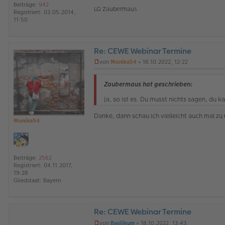
e
Beiträge:
942
r
LG Zaubermaus
Registriert:
03.05.2014,
B
11:50
e
i
t
r
Re: CEWE Webinar Termine
a
O
g
von
Monika54
»
18.10.2022, 12:22
ff
U
l
n
i
g
Zaubermaus hat geschrieben:
n
e
e
l
Ja, so ist es. Du musst nichts sagen, du k
e
s
Danke, dann schau ich vielleicht auch mal zu
e
Monika54
n
e
r
B
Beiträge:
2562
e
Registriert:
04.11.2017,
i
19:28
t
Gliedstaat:
Bayern
r
a
g
Re: CEWE Webinar Termine
von
Basilikum
»
18.10.2022, 13:43