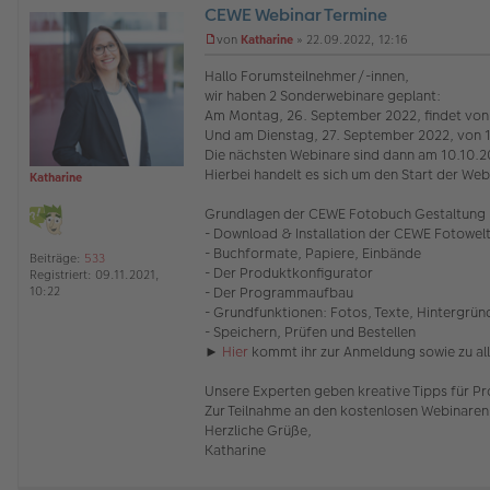
CEWE Webinar Termine
O
von
Katharine
»
22.09.2022, 12:16
ff
U
l
n
Hallo Forumsteilnehmer/-innen,
i
g
wir haben 2 Sonderwebinare geplant:
n
e
Am Montag, 26. September 2022, findet von 
e
l
Und am Dienstag, 27. September 2022, von 1
e
s
Die nächsten Webinare sind dann am 10.10.20
e
Hierbei handelt es sich um den Start der Webi
Katharine
n
e
Grundlagen der CEWE Fotobuch Gestaltung Ba
r
- Download & Installation der CEWE Fotowel
B
e
- Buchformate, Papiere, Einbände
Beiträge:
533
i
- Der Produktkonfigurator
Registriert:
09.11.2021,
t
- Der Programmaufbau
10:22
r
- Grundfunktionen: Fotos, Texte, Hintergrün
a
- Speichern, Prüfen und Bestellen
g
►
Hier
kommt ihr zur Anmeldung sowie zu all
Unsere Experten geben kreative Tipps für Pr
Zur Teilnahme an den kostenlosen Webinaren
Herzliche Grüße,
Katharine