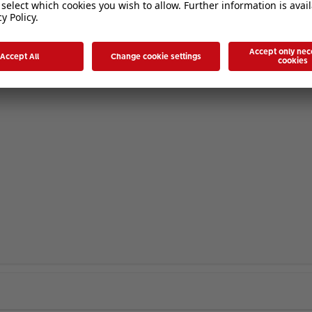
eilgenommen, aber eben habe ich mich angemeldet für Neuheiten in 7.3.