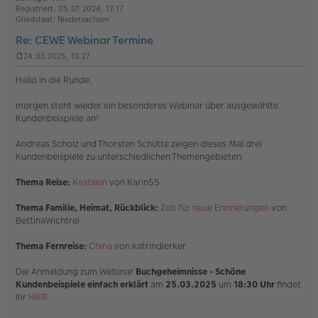
b
t
n
Registriert:
05.01.2024, 17:17
e
e
Gliedstaat:
Niedersachsen
n
Re: CEWE Webinar Termine
24.03.2025, 13:27
U
n
Hallo in die Runde,
g
e
morgen steht wieder ein besonderes Webinar über ausgewählte
l
Kundenbeispiele an!
e
s
e
Andreas Scholz und Thorsten Schütte zeigen dieses Mal drei
n
Kundenbeispiele zu unterschiedlichen Themengebieten:
e
r
Thema Reise:
Kastilien
von Karin55
B
e
i
Thema Familie, Heimat, Rückblick:
Zeit für neue Erinnerungen
von
t
BettinaWichtrei
r
a
Thema Fernreise:
China
von katrindierker
g
Die Anmeldung zum Webinar
Buchgeheimnisse - Schöne
Kundenbeispiele einfach erklärt
am
25.03.2025
um
18:30 Uhr
findet
Ihr
HIER