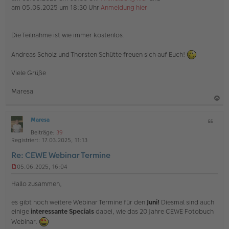
am 05.06.2025 um 18:30 Uhr
Anmeldung hier
Die Teilnahme ist wie immer kostenlos.
Andreas Scholz und Thorsten Schütte freuen sich auf Euch!
Viele Grüße
Maresa
a
Maresa
Z
c
O
i
h
Beiträge:
39
ff
t
Registriert:
17.03.2025, 11:13
l
o
a
i
Re: CEWE Webinar Termine
b
t
n
e
e
05.06.2025, 16:04
U
n
n
Hallo zusammen,
g
e
es gibt noch weitere Webinar Termine für den
Juni!
Diesmal sind auch
l
einige
interessante Specials
dabei, wie das 20 Jahre CEWE Fotobuch
e
s
Webinar.
e