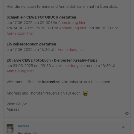
n
Hier die genauen Termine und Anmeldelinks einmal im Überblick:
e
r
B
Schnell ein CEWE FOTOBUCH gestalten
e
am 17.06.2025 um 09:30 Uhr
Anmeldung hier
i
am 24.06.2025 um 09:30 Uhr
Anmeldung hier
und um 18:30 Uhr
t
Anmeldung hier
r
a
g
Ein Reisefotobuch gestalten
am 17.06.2025 um 18:30 Uhr
Anmeldung hier
20 Jahre CEWE Fotobuch - Die besten Kreativ-Tipps
am 23.06.2025 um 09.30 Uhr
Anmeldung hier
und um 18:30 Uhr
Anmeldung hier
Wie immer könnt ihr
kostenlos
, von zuhause aus teilnehmen.
Andreas und Thorsten freuen sich auf euch!
Viele Grüße
Maresa
a
Maresa
Z
c
O
i
Beiträge:
39
ff