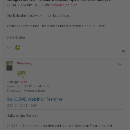
22.04.2024 um 18:30 Uhr
Anmeldung hier
Die Teilnahme ist wie immer kostenlos.
Andreas Scholz und Thorsten Schütte freuen sich auf Euch!
Viele Grüße
Nele
a
NeleHonig
Z
c
O
i
h
ff
t
l
o
a
i
Beiträge:
690
b
t
n
Registriert:
05.01.2024, 17:17
e
e
Gliedstaat:
Niedersachsen
n
Re: CEWE Webinar Termine
30.04.2024, 10:51
U
n
Hallo in die Runde,
g
e
Ich habe die neuen aktuellen Webinartermine von Thorsten und
l