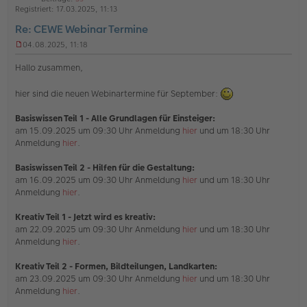
h
t
Registriert:
17.03.2025, 11:13
l
o
a
i
Re: CEWE Webinar Termine
b
t
n
e
e
04.08.2025, 11:18
U
n
n
Hallo zusammen,
g
e
hier sind die neuen Webinartermine für September:
l
e
s
Basiswissen Teil 1 - Alle Grundlagen für Einsteiger:
e
am 15.09.2025 um 09:30 Uhr Anmeldung
hier
und um 18:30 Uhr
n
Anmeldung
hier
.
e
r
B
Basiswissen Teil 2 - Hilfen für die Gestaltung:
e
am 16.09.2025 um 09:30 Uhr Anmeldung
hier
und um 18:30 Uhr
i
Anmeldung
hier
.
t
r
Kreativ Teil 1 - Jetzt wird es kreativ:
a
g
am 22.09.2025 um 09:30 Uhr Anmeldung
hier
und um 18:30 Uhr
Anmeldung
hier
.
Kreativ Teil 2 - Formen, Bildteilungen, Landkarten:
am 23.09.2025 um 09:30 Uhr Anmeldung
hier
und um 18:30 Uhr
Anmeldung
hier
.