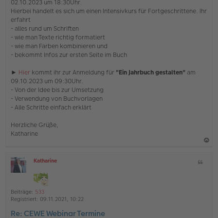
02.10.2023 um 18:30Uhr.
r
Hierbei handelt es sich um einen Intensivkurs für Fortgeschrittene. Ihr
B
e
erfahrt
i
- alles rund um Schriften
t
- wie man Texte richtig formatiert
r
- wie man Farben kombinieren und
a
- bekommt Infos zur ersten Seite im Buch
g
►
Hier
kommt ihr zur Anmeldung für
"Ein Jahrbuch gestalten"
am
09.10.2023 um 09:30Uhr.
- Von der Idee bis zur Umsetzung
- Verwendung von Buchvorlagen
- Alle Schritte einfach erklärt
Herzliche Grüße,
Katharine
a
Katharine
Z
c
O
i
h
ff
t
l
o
a
i
Beiträge:
533
b
t
n
Registriert:
09.11.2021, 10:22
e
e
Re: CEWE Webinar Termine
n