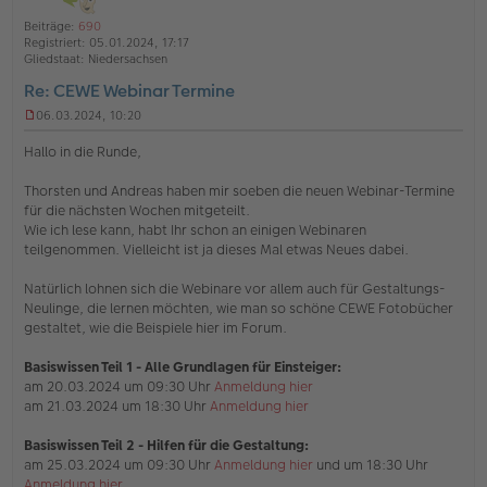
l
o
a
i
Beiträge:
690
b
t
n
Registriert:
05.01.2024, 17:17
e
e
Gliedstaat:
Niedersachsen
n
Re: CEWE Webinar Termine
06.03.2024, 10:20
U
n
Hallo in die Runde,
g
e
Thorsten und Andreas haben mir soeben die neuen Webinar-Termine
l
für die nächsten Wochen mitgeteilt.
e
s
Wie ich lese kann, habt Ihr schon an einigen Webinaren
e
teilgenommen. Vielleicht ist ja dieses Mal etwas Neues dabei.
n
e
Natürlich lohnen sich die Webinare vor allem auch für Gestaltungs-
r
Neulinge, die lernen möchten, wie man so schöne CEWE Fotobücher
B
e
gestaltet, wie die Beispiele hier im Forum.
i
t
Basiswissen Teil 1
- Alle Grundlagen für Einsteiger:
r
am 20.03.2024 um 09:30 Uhr
Anmeldung hier
a
am 21.03.2024 um 18:30 Uhr
Anmeldung hier
g
Basiswissen Teil 2 - Hilfen für die Gestaltung:
am 25.03.2024 um 09:30 Uhr
Anmeldung hier
und um 18:30 Uhr
Anmeldung hier