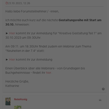
23.10.2023, 12:26
U
n
Hallo liebe Forumsteilnehmer/ -innen,
g
e
ich möchte euch kurz auf die nächste
Gestaltungsreihe mit Start am
l
30.10.
hinweisen:
e
s
e
►
Hier
kommt ihr zur Anmeldung für "Kreative Gestaltung Teil 1" am
n
30.10.2023 um 09:30Uhr.
e
r
Am 09.11. um 18:30Uhr findet zudem ein Webinar zum Thema
B
e
"Neuheiten in der 7.4" statt:
i
t
►
Hier
kommt ihr zur Anmeldung
r
a
Einen Überblick über alle Webinare - von Grundlagen bis
g
Buchgeheimnisse - findet ihr
hier
.
Herzliche Grüße,
Katharine
a
NeleHonig
Z
c
O
i
h
ff
t