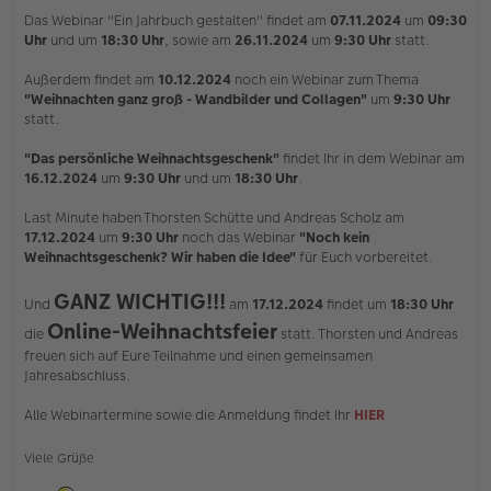
i
Das Webinar "Ein Jahrbuch gestalten" findet am
07.11.2024
um
09:30
t
Uhr
und um
18:30 Uhr
, sowie am
26.11.2024
um
9:30 Uhr
statt.
r
a
Außerdem findet am
10.12.2024
noch ein Webinar zum Thema
g
"Weihnachten ganz groß - Wandbilder und Collagen"
um
9:30 Uhr
statt.
"Das persönliche Weihnachtsgeschenk"
findet Ihr in dem Webinar am
16.12.2024
um
9:30 Uhr
und um
18:30 Uhr
.
Last Minute haben Thorsten Schütte und Andreas Scholz am
17.12.2024
um
9:30 Uhr
noch das Webinar
"Noch kein
Weihnachtsgeschenk? Wir haben die Idee"
für Euch vorbereitet.
GANZ WICHTIG!!!
Und
am
17.12.2024
findet um
18:30 Uhr
Online-Weihnachtsfeier
die
statt. Thorsten und Andreas
freuen sich auf Eure Teilnahme und einen gemeinsamen
Jahresabschluss.
Alle Webinartermine sowie die Anmeldung findet Ihr
HIER
Viele Grüße