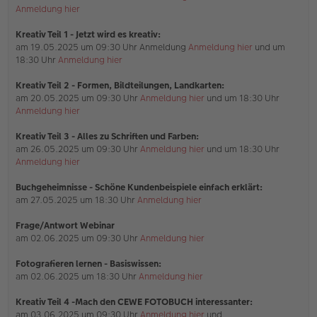
g
Anmeldung hier
Kreativ Teil 1 - Jetzt wird es kreativ:
am 19.05.2025 um 09:30 Uhr Anmeldung
Anmeldung hier
und um
18:30 Uhr
Anmeldung hier
Kreativ Teil 2 - Formen, Bildteilungen, Landkarten:
am 20.05.2025 um 09:30 Uhr
Anmeldung hier
und um 18:30 Uhr
Anmeldung hier
Kreativ Teil 3 - Alles zu Schriften und Farben:
am 26.05.2025 um 09:30 Uhr
Anmeldung hier
und um 18:30 Uhr
Anmeldung hier
Buchgeheimnisse - Schöne Kundenbeispiele einfach erklärt:
am 27.05.2025 um 18:30 Uhr
Anmeldung hier
Frage/Antwort Webinar
am 02.06.2025 um 09:30 Uhr
Anmeldung hier
Fotografieren lernen - Basiswissen:
am 02.06.2025 um 18:30 Uhr
Anmeldung hier
Kreativ Teil 4 -Mach den CEWE FOTOBUCH interessanter:
am 03.06.2025 um 09:30 Uhr
Anmeldung hier
und