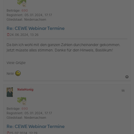
t
l
o
a
i
Beiträge:
690
b
t
n
Registriert:
05.01.2024, 17:17
e
e
Gliedstaat:
Niedersachsen
n
Re: CEWE Webinar Termine
24.06.2024, 13:26
U
n
Da bin ich wohl mit den ganzen Zahlen durcheinander gekommen.
g
Jetzt müsste alles stimmen. Danke für den Hinweis, Basilikum!
e
l
e
Viele Grüße
s
e
Nele
n
e
r
a
B
NeleHonig
Z
c
e
O
i
h
i
ff
t
t
l
o
a
r
i
Beiträge:
690
b
t
a
n
Registriert:
05.01.2024, 17:17
g
e
e
Gliedstaat:
Niedersachsen
n
Re: CEWE Webinar Termine
15.07.2024, 12:19