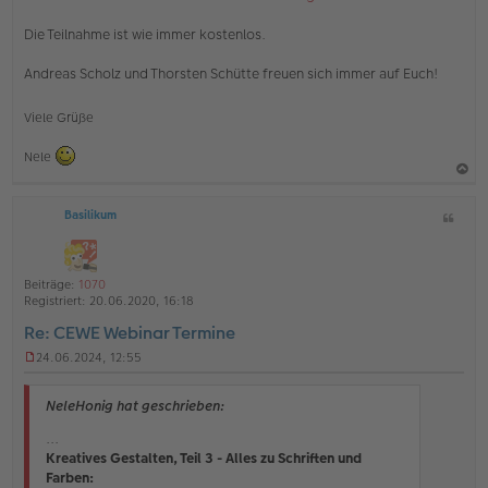
Die Teilnahme ist wie immer kostenlos.
Andreas Scholz und Thorsten Schütte freuen sich immer auf Euch!
Viele Grüße
Nele
a
Basilikum
Z
c
i
h
t
o
a
Beiträge:
1070
b
t
Registriert:
20.06.2020, 16:18
e
Re: CEWE Webinar Termine
n
24.06.2024, 12:55
U
n
g
NeleHonig hat geschrieben:
e
l
...
e
Kreatives Gestalten, Teil 3 - Alles zu Schriften und
s
Farben:
e