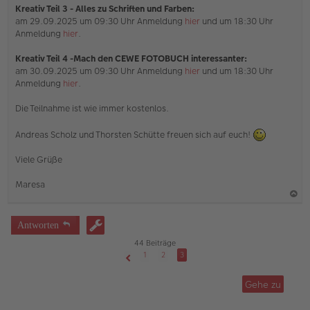
Kreativ Teil 3 - Alles zu Schriften und Farben:
am 29.09.2025 um 09:30 Uhr Anmeldung
hier
und um 18:30 Uhr
Anmeldung
hier
.
Kreativ Teil 4 -Mach den CEWE FOTOBUCH interessanter:
am 30.09.2025 um 09:30 Uhr Anmeldung
hier
und um 18:30 Uhr
Anmeldung
hier
.
Die Teilnahme ist wie immer kostenlos.
Andreas Scholz und Thorsten Schütte freuen sich auf euch!
Viele Grüße
Maresa
a
c
Antworten
h
44 Beiträge
o
1
2
3
Vorherige
b
Gehe zu
e
n