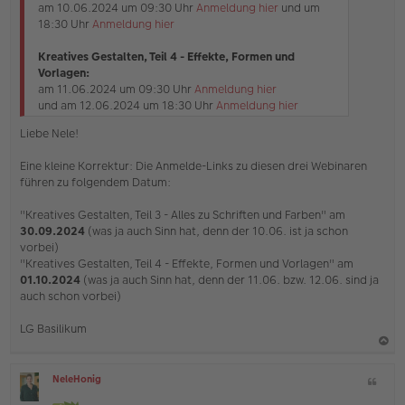
am 10.06.2024 um 09:30 Uhr
Anmeldung hier
und um
n
18:30 Uhr
Anmeldung hier
e
r
B
Kreatives Gestalten, Teil 4 - Effekte, Formen und
e
Vorlagen:
i
am 11.06.2024 um 09:30 Uhr
Anmeldung hier
t
und am 12.06.2024 um 18:30 Uhr
Anmeldung hier
r
a
Liebe Nele!
g
Eine kleine Korrektur: Die Anmelde-Links zu diesen drei Webinaren
führen zu folgendem Datum:
"Kreatives Gestalten, Teil 3 - Alles zu Schriften und Farben" am
30.09.2024
(was ja auch Sinn hat, denn der 10.06. ist ja schon
vorbei)
"Kreatives Gestalten, Teil 4 - Effekte, Formen und Vorlagen" am
01.10.2024
(was ja auch Sinn hat, denn der 11.06. bzw. 12.06. sind ja
auch schon vorbei)
LG Basilikum
a
NeleHonig
Z
c
O
i
h
ff