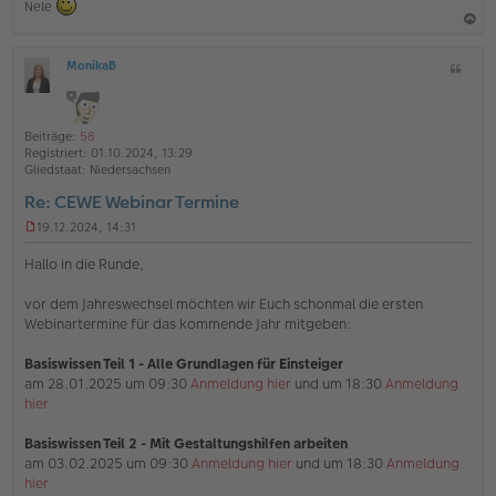
Nele
a
MonikaB
Z
c
O
i
h
ff
t
l
o
a
i
Beiträge:
58
b
t
n
Registriert:
01.10.2024, 13:29
e
e
Gliedstaat:
Niedersachsen
n
Re: CEWE Webinar Termine
19.12.2024, 14:31
U
n
Hallo in die Runde,
g
e
vor dem Jahreswechsel möchten wir Euch schonmal die ersten
l
Webinartermine für das kommende Jahr mitgeben:
e
s
e
Basiswissen Teil 1 - Alle Grundlagen für Einsteiger
n
am 28.01.2025 um 09:30
Anmeldung hier
und um 18:30
Anmeldung
e
hier
r
B
e
Basiswissen Teil 2 - Mit Gestaltungshilfen arbeiten
i
am 03.02.2025 um 09:30
Anmeldung hier
und um 18:30
Anmeldung
t
hier
r