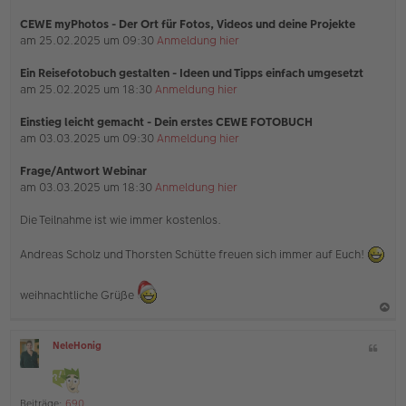
CEWE myPhotos - Der Ort für Fotos, Videos und deine Projekte
am 25.02.2025 um 09:30
Anmeldung hier
Ein Reisefotobuch gestalten - Ideen und Tipps einfach umgesetzt
am 25.02.2025 um 18:30
Anmeldung hier
Einstieg leicht gemacht - Dein erstes CEWE FOTOBUCH
am 03.03.2025 um 09:30
Anmeldung hier
Frage/Antwort Webinar
am 03.03.2025 um 18:30
Anmeldung hier
Die Teilnahme ist wie immer kostenlos.
Andreas Scholz und Thorsten Schütte freuen sich immer auf Euch!
weihnachtliche Grüße
a
NeleHonig
Z
c
O
i
h
ff
t
l
o
a
i
Beiträge:
690