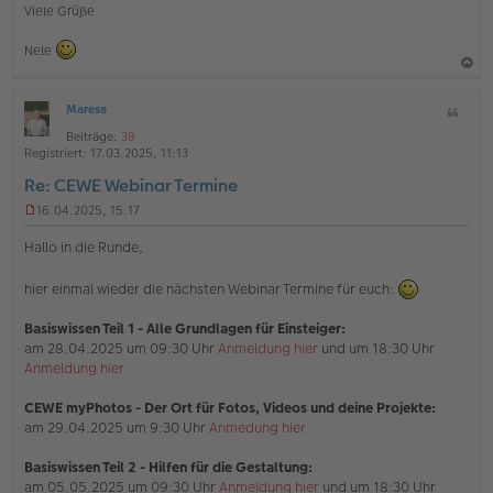
Viele Grüße
Nele
a
Maresa
Z
c
O
i
h
Beiträge:
39
ff
t
Registriert:
17.03.2025, 11:13
l
o
a
i
Re: CEWE Webinar Termine
b
t
n
e
e
16.04.2025, 15:17
U
n
n
Hallo in die Runde,
g
e
hier einmal wieder die nächsten Webinar Termine für euch:
l
e
s
Basiswissen Teil 1 - Alle Grundlagen für Einsteiger:
e
am 28.04.2025 um 09:30 Uhr
Anmeldung hier
und um 18:30 Uhr
n
Anmeldung hier
e
r
B
CEWE myPhotos - Der Ort für Fotos, Videos und deine Projekte:
e
am 29.04.2025 um 9:30 Uhr
Anmedung hier
i
t
Basiswissen Teil 2 - Hilfen für die Gestaltung:
r
am 05.05.2025 um 09:30 Uhr
Anmeldung hier
und um 18:30 Uhr
a