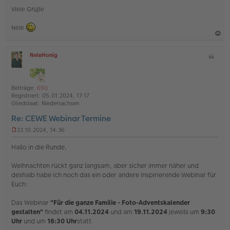
Viele Grüße
Nele
a
NeleHonig
Z
c
O
i
h
ff
t
l
o
a
i
Beiträge:
690
b
t
n
Registriert:
05.01.2024, 17:17
e
e
Gliedstaat:
Niedersachsen
n
Re: CEWE Webinar Termine
23.10.2024, 14:36
U
n
Hallo in die Runde,
g
e
Weihnachten rückt ganz langsam, aber sicher immer näher und
l
deshalb habe ich noch das ein oder andere inspirierende Webinar für
e
s
Euch:
e
n
Das Webinar
"Für die ganze Familie - Foto-Adventskalender
e
gestalten"
findet am
04.11.2024
und am
19.11.2024
jeweils um
9:30
r
Uhr
und um
18:30 Uhr
statt.
B
e