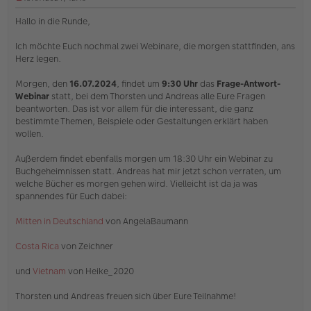
U
n
Hallo in die Runde,
g
e
Ich möchte Euch nochmal zwei Webinare, die morgen stattfinden, ans
l
Herz legen.
e
s
e
Morgen, den
16.07.2024
, findet um
9:30 Uhr
das
Frage-Antwort-
n
Webinar
statt, bei dem Thorsten und Andreas alle Eure Fragen
e
beantworten. Das ist vor allem für die interessant, die ganz
r
bestimmte Themen, Beispiele oder Gestaltungen erklärt haben
B
e
wollen.
i
t
Außerdem findet ebenfalls morgen um 18:30 Uhr ein Webinar zu
r
Buchgeheimnissen statt. Andreas hat mir jetzt schon verraten, um
a
welche Bücher es morgen gehen wird. Vielleicht ist da ja was
g
spannendes für Euch dabei:
Mitten in Deutschland
von AngelaBaumann
Costa Rica
von Zeichner
und
Vietnam
von Heike_2020
Thorsten und Andreas freuen sich über Eure Teilnahme!