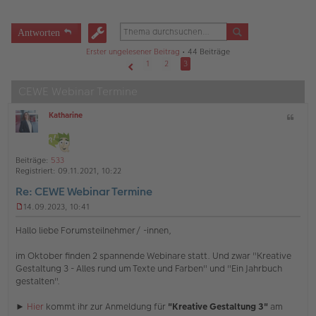
Antworten
Erster ungelesener Beitrag
• 44 Beiträge
1
2
3
Vorherige
CEWE Webinar Termine
Katharine
Z
O
i
ff
t
l
a
i
Beiträge:
533
t
n
Registriert:
09.11.2021, 10:22
e
Re: CEWE Webinar Termine
14.09.2023, 10:41
U
n
Hallo liebe Forumsteilnehmer/ -innen,
g
e
im Oktober finden 2 spannende Webinare statt. Und zwar "Kreative
l
Gestaltung 3 - Alles rund um Texte und Farben" und "Ein Jahrbuch
e
s
gestalten".
e
n
►
Hier
kommt ihr zur Anmeldung für
"Kreative Gestaltung 3"
am
e