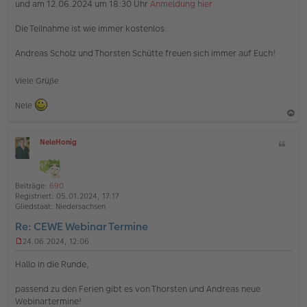
und am 12.06.2024 um 18:30 Uhr
Anmeldung hier
Die Teilnahme ist wie immer kostenlos.
Andreas Scholz und Thorsten Schütte freuen sich immer auf Euch!
Viele Grüße
Nele
a
NeleHonig
Z
c
O
i
h
ff
t
l
o
a
i
Beiträge:
690
b
t
n
Registriert:
05.01.2024, 17:17
e
e
Gliedstaat:
Niedersachsen
n
Re: CEWE Webinar Termine
24.06.2024, 12:06
U
n
Hallo in die Runde,
g
e
passend zu den Ferien gibt es von Thorsten und Andreas neue
l
Webinartermine!
e